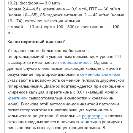
10,2), фосфора — 3,0 мг%
(норма 2,4—4,5), креатинина — 0,9 мг%, ПТГ — 66 пг/мл
(норма 10—65), 25-гидроксивитамина D — 42 нг/мл (норма
16—74); суточная экскреция кальция
с мочой — 13 мг (норма 100—300) и креатинина — 1100
мг.
Каков вероятный диагноз?
У подавляющего большинства больных с
гиперкальциемией и умеренным повы­шением уровня ПТГ
в сыворотке имеет место
гиперпаратиреоз
. Однако в
данном случае очень низкая экскреция кальция с мочой и
безуспешная паратиреоидэктомия
в семейном анамнезе
указывают на возможность семейной гилокалъциурической
ги­перкальциемия. Диагноз подтверждается при отношении
клиренсов кальция и кре­атинина < 0,01 (кальций мочи х
креатинин
сыворотки/кальций сыворотки х креати-нин
мочи). В основе этой аутосомно-доминантной патологии
лежит гетерозиготная инактивирующая мутация гена
кальциевого рецептора. Аномальные
рецепторы
в клетках
околощитовидных желез и почечных канальцев реагируют
лишь на очень высокую концентрацию кальция. В