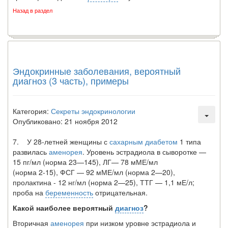
Назад в раздел
Эндокринные заболевания, вероятный
диагноз (3 часть), примеры
Категория:
Секреты эндокринологии
Опубликовано: 21 ноября 2012
7. У 28-летней женщины с
сахарным диабетом
1 типа
развилась
аменорея
. Уровень эстрадиола в сыворотке —
15 пг/мл (норма 23—145), ЛГ— 78 мМЕ/мл
(норма 2-15), ФСГ — 92 мМЕ/мл (норма 2—20),
пролактина - 12 нг/мл (норма 2—25), ТТГ — 1,1 мЕ/л;
проба на
беременность
отрицательная.
Какой наиболее вероятный
диагноз
?
Вторичная
аменорея
при низком уровне эстрадиола и