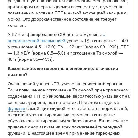
результате устанавливается физиологическое равновесие,
при котором гиперкальциемия сосуществует с умеренно
повышенным уровнем ПТГ и низкой экскрецией кальция с
мочой. Это доброкачественное состоя­ние не требует
лечения.
У ВИЧ-инфицированного 39-летнего мужчины
с
пневмоцистной пневмонией
уровень Т$ в сыворотке — 4,0
мкг% (норма 4,5—12,0), Тз — 22 нг% (норма 90—200), ТТГ
— 1,3 мЕ/л (норма 0,5—5,0) и поглощение Тз смолой —
48% (норма 35—45%).
Каков наиболее вероятный эндокринологический
диагноз?
Очень низкий уровень Т3, умеренно сниженный уровень
Т4, и повышенное поглощение Тз смолой при нормальном
содержании ТТГ с наибольшей вероятностью указывают на
синдром эутиреоидной патологии. При этом синдроме
функция
самой щитовидной железы остается нормальной,
а сдвиги в уровне тиреоидных гормонов в сыворотке
обусловлены нетиреоидным заболеванием. Его излечение
приводит к нормализации всех показателей тиреоидной
функции. В настоящее время приме­нение тиреоидных