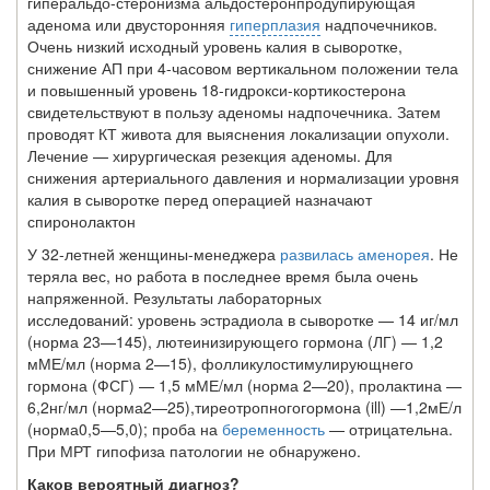
гиперальдо-стеронизма альдостеронпродупирующая
аденома или двусторонняя
гиперплазия
надпочечников.
Очень низкий исходный уровень калия в сыворотке,
снижение АП при 4-часовом вертикальном положении тела
и повышенный уровень 18-гидрокси-кортикостерона
свидетельствуют в пользу аденомы надпочечника. Затем
проводят КТ живота для выяснения локализации опухоли.
Лечение — хирургическая резек­ция аденомы. Для
снижения артериального давления и нормализации уровня
калия в сыворотке перед операцией назначают
спиронолактон
У 32-летней женщины-менеджера
развилась аменорея
. Не
теряла вес, но работа в последнее время была очень
напряженной. Результаты лабораторных
исследований: уровень эстрадиола в сыворотке — 14 иг/мл
(норма 23—145), лютеинизирующего гормона (ЛГ) — 1,2
мМЕ/мл (норма 2—15), фолликулостимулирующнего
гормона (ФСГ) — 1,5 мМЕ/мл (норма 2—20), пролактина —
6,2нг/мл (норма2—25),тиреотропногогормона (ill) —1,2мЕ/л
(норма0,5—5,0); проба на
беременность
— отрицательна.
При МРТ гипофиза патологии не обнаружено.
Каков вероятный диагноз?