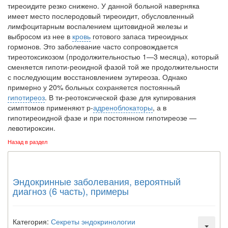
тиреоидите резко снижено. У данной больной наверняка
имеет место послеродовый тиреоидит, обусловленный
лимфоцитарным воспалением щитовидной железы и
выбросом из нее в
кровь
готового запаса тиреоидных
гормонов. Это заболевание часто сопровождает­ся
тиреотоксикозом (продолжительностью 1—3 месяца), который
сменяется гипоти-реоидной фазой той же продолжительности
с последующим восстановлением эутиреоза. Однако
примерно у 20% больных сохраняется постоянный
гипотиреоз
. В ти-реотоксической фазе для купирования
симптомов применяют р-
адреноблокаторы
, а в
гипотиреоидной фазе и при постоянном гипотиреозе —
левотироксин.
Назад в раздел
Эндокринные заболевания, вероятный
диагноз (6 часть), примеры
Категория:
Секреты эндокринологии