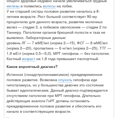
общего здоровья недавно начали увеличиваться грудные
железы
и появились
волосы
на лобке.
У ее старшей сестры половое развитие началось в 8-
летнем возрасте. Рост больной соответствует 90-му
процентилю для данного возраста, развитие молочных
желез — стадии 3, а лобковое оволосение — стадии 2 по
Таннеру. Патологии органов брюшной полости и таза не
выявлено. Лабораторные данные:
уровень ЛГ — 7 мМЕ/мл (норма 2—15), ФСГ — 8 мМЕ/мл
(норма 2—20), пролактина — 6 нг/мл (норма 2—25), ТТГ —
1,9 мЕ/л (норма 0,5—5,0). МРТ гипофиза — без патологии.
Костный
возраст
на 1,8 года превышает паспортный.
Каков вероятный диагноз?
Истинное (гонадотропинзависимое) преждевременное
половое развитие. Воз­можна
опухоль
гипофиза иди
гипоталамуса, но у большинства девочек это состоя­ние
бывает идиопатическим. Данный диагноз подтверждается
отсутствием патоло­гии при МРТ гипофиза. Длительно
действующие аналоги ГнРГ должны остановить
преждевременное половое развитие и обеспечить его
начало в соответствующем воз­расте.