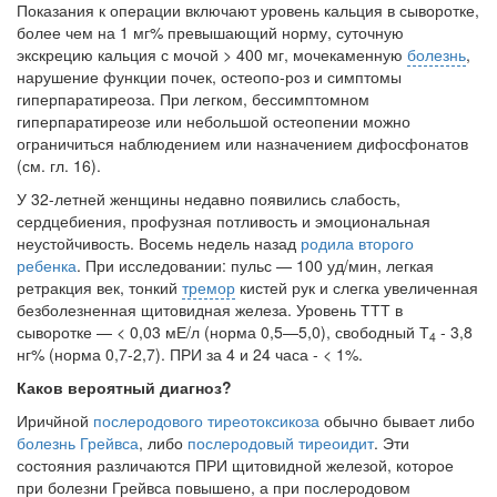
Показания к операции включают уровень кальция в сыворотке,
более чем на 1 мг% превышающий норму, суточную
экскрецию каль­ция с мочой > 400 мг, мочекаменную
болезнь
,
нарушение функции почек, остеопо-роз и симптомы
гиперпаратиреоза. При легком, бессимптомном
гиперпаратиреозе или небольшой остеопении можно
ограничиться наблюдением или назначением дифосфонатов
(см. гл. 16).
У 32-летней женщины недавно появились слабость,
сердцебиения, профузная потливость и эмоциональная
неустойчивость. Восемь недель назад
родила второго
ребенка
. При исследовании: пульс — 100 уд/мин, легкая
ретракция век, тонкий
тремор
кистей рук и слегка увеличенная
безболезненная щитовид­ная железа. Уровень ТТТ в
сыворотке — < 0,03 мЕ/л (норма 0,5—5,0), свобод­ный Т
- 3,8
4
нг% (норма 0,7-2,7). ПРИ за 4 и 24 часа - < 1%.
Каков вероят­ный диагноз?
Иричйной
послеродового тиреотоксикоза
обычно бывает либо
болезнь Грейвса
, либо
послеродовый тиреоидит
. Эти
состояния различаются ПРИ щитовидной желе­зой, которое
при болезни Грейвса повышено, а при послеродовом