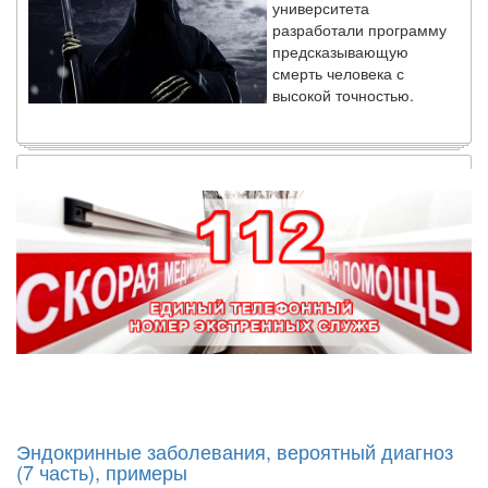
предсказывающую
смерть человека с
высокой точностью.
Зарплата врачей в 2018 году превысит средний доход
россиян в два раза
Глава Минздрава РФ
Вероника Скворцова
опровергла
сообщение о падении
доходов медицинских
работников в
ближайшие годы. Она
заявила об этом на
встрече с журналистами ведущих...
Местная анестезия развивает кардиотоксичность
Федеральная служба по
Эндокринные заболевания, вероятный диагноз
надзору в сфере
(7 часть), примеры
здравоохранения озвучила