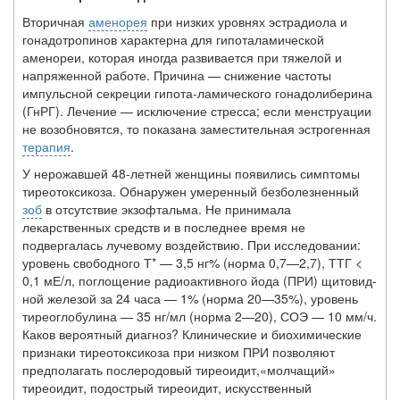
Вторичная
аменорея
при низких уровнях эстрадиола и
гонадотропинов харак­терна для гипоталамической
аменореи, которая иногда развивается при тяжелой и
напряженной работе. Причина — снижение частоты
импульсной секреции гипота-ламического гонадолиберина
(ГнРГ). Лечение — исключение стресса; если менструации
не возобновятся, то показана заместительная эстрогенная
терапия
.
У нерожавшей 48-летней женщины появились симптомы
тиреотоксикоза. Обнаружен умеренный безболезненный
зоб
в отсутствие экзофтальма. Не принимала
лекарственных средств и в последнее время не
подвергалась лучевому воздействию. При исследовании:
уровень свободного Т* — 3,5 нг% (норма 0,7—2,7), ТТГ <
0,1 мЕ/л, поглощение радиоактивного йода (ПРИ) щитовид­
ной железой за 24 часа — 1% (норма 20—35%), уровень
тиреоглобулина — 35 нг/мл (норма 2—20), СОЭ — 10 мм/ч.
Каков вероятный диагноз? Клинические и биохимические
признаки тиреотоксикоза при низком ПРИ по­зволяют
предполагать послеродовый тиреоидит,«молчащий»
тиреоидит, подострый тиреоидит, искусственный