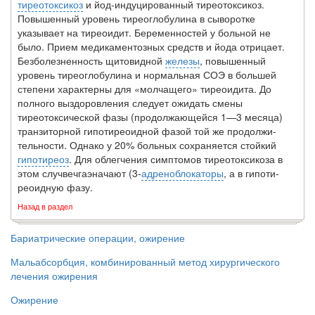
тиреотоксикоз
и йод-индуцированный тиреотоксикоз.
Повышенный уровень тиреоглобулина в сыворотке
указывает на тиреоидит. Бере­менностей у больной не
было. Прием медикаментозных средств и йода отрицает.
Безболезненность щитовидной
железы
, повышенный
уровень тиреоглобулина и нормальная СОЭ в большей
степени характерны для «молчащего» тиреоидита. До
полного выздоровления следует ожидать смены
тиреотоксической фазы (про­должающейся 1—3 месяца)
транзиторной гипотиреоидной фазой той же продолжи­
тельности. Однако у 20% больных сохраняется стойкий
гипотиреоз
. Для облегчения симптомов тиреотоксикоза в
этом случвечгаэначают (3-
адреноблокаторы
, а в гипоти-
реоидную фазу.
Назад в раздел
Бариатрические операции, ожирение
Мальабсорбция, комбинированный метод хирургического
лечения ожирения
Ожирение