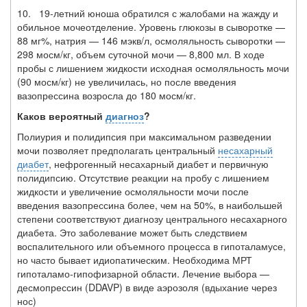
10. 19-летний юноша обратился с жалобами на жажду и
обильное мочеотделение. Уровень глюкозы в сыворотке —
88 мг%, натрия — 146 мэкв/л, осмоляльность сыворотки —
298 мосм/кг, объем суточной мочи — 8,800 мл. В ходе
пробы с ли­шением жидкости исходная осмоляльность мочи
(90 мосм/кг) не увеличилась, но после введения
вазопрессина возросла до 180 мосм/кг.
Каков вероятный
диагноз
?
Полиурия и полидипсия при максимальном разведении
мочи позволяет предпо­лагать центральный
несахарный
диабет
, нефрогенный несахарный диабет и первич­ную
полидипсию. Отсутствие реакции на пробу с лишением
жидкости и увеличение осмоляльности мочи после
введения вазопрессина более, чем на 50%, в наибольшей
степени соответствуют диагнозу центрального несахарного
диабета. Это заболева­ние может быть следствием
воспалительного или объемного процесса в гипоталаму­се,
но часто бывает идиопатическим. Необходима МРТ
гипоталамо-гипофизарной области. Лечение выбора —
десмопрессин (DDAVP) в виде аэрозоля (вдыхание че­рез
нос)