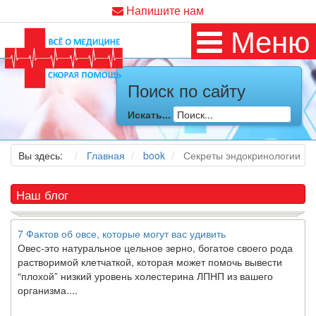
Напишите нам
Как я заболел во время локдауна?
Меню
Это странная ситуация: вы соблюдали все меры
предосторожности COVID-19 (вы почти все время дома),
но, тем не менее, вы каким-то образом простудились. Вы
можете задаться...
Поиск по сайту
Искать...
5 причин обратить внимание на средиземноморскую диету
Как диетолог, я вижу, что многие причудливые диеты
приходят в нашу
жизнь
и быстро исчезают из нее. Многие
Вы здесь:
Главная
book
Секреты эндокринологии
из них это скорее наказание, чем способ питаться
правильно и влиять на...
Наш блог
7 Фактов об овсе, которые могут вас удивить
Овес-это натуральное цельное зерно, богатое своего рода
растворимой клетчаткой, которая может помочь вывести
“плохой” низкий уровень холестерина ЛПНП из вашего
организма....