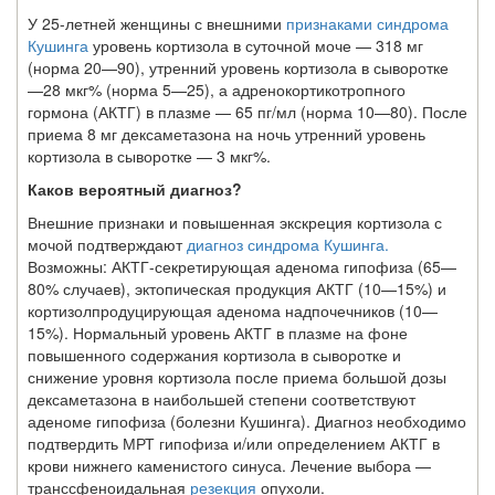
У 25-летней женщины с внешними
признаками синдрома
Кушинга
уровень кортизола в суточной моче — 318 мг
(норма 20—90), утренний уровень кортизола в сыворотке
—28 мкг% (норма 5—25), а адренокортикотропного
гормона (АКТГ) в плазме — 65 пг/мл (норма 10—80). После
приема 8 мг дексаметазона на ночь утренний уровень
кортизола в сыворотке — 3 мкг%.
Каков вероятный диагноз?
Внешние признаки и повышенная экскреция кортизола с
мочой подтверждают
диагноз синдрома Кушинга.
Возможны: АКТГ-секретирующая аденома гипофиза (65—
80% случаев), эктопическая продукция АКТГ (10—15%) и
кортизолпродуцирующая аденома надпочечников (10—
15%). Нормальный уровень АКТГ в плазме на фоне
повышенного содержания кортизола в сыворотке и
снижение уровня кортизо­ла после приема большой дозы
дексаметазона в наибольшей степени соответствуют
аденоме гипофиза (болезни Кушинга). Диагноз необходимо
подтвердить МРТ гипо­физа и/или определением АКТГ в
крови нижнего каменистого синуса. Лечение вы­бора —
транссфеноидальная
резекция
опухоли.