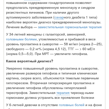
повышенном содержании гонадотропинов позволяет
предполагать преждевременную менопаузу и синдром
резистентных яичников. При наличии другого
аутоиммунного заболевания (
сахар
­ного диабета 1 типа)
наиболее вероятен диагноз преждевременной менопаузы.
Ле­чение выбора —
заместительная гормональная терапия
У 34-летней женщины с галакторсей, аменореей,
головными болями
, утомляемостью и прибавкой в весе
уровень пролактина в сыворотке — 58 мг/мл (норма 2—25),
свободного — 0,2 нг% (норма 4,5 12), ТТГ — > 60 мЕ/л
(норма 0,5—5,0). При МРТ — увеличите гипофиза.
Каков вероятный диагноз?
Умеренно повышенный уровень пролактина в сыворотке,
увеличение размеров гипофиза и типичная клиническая
картина, скорее всего, объясняются тяжелым первичным
гипотиреозом. Вторичная гиперсекреция пролактина и
увеличение ги­пофиза обусловлены гиперплазией
тиреотрофов. Заместительная
терапия
тиреоид-ными
гормонами должна устранить все проявления болезни
У 6-летней девочки в отсутствие
головных болей
и на фоне