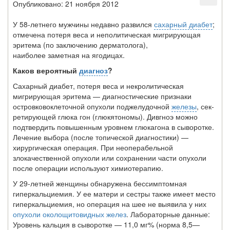
Опубликовано: 21 ноября 2012
У 58-летнего мужчины недавно развился
сахарный диабет
;
отмечена потеря веса и неполитическая мигрирующая
эритема (по заключению дерматолога),
наиболее заметная на ягодицах.
Каков вероятный
диагноз
?
Сахарный диабет, потеря веса и некролитическая
мигрирующая эритема — диа­гностические признаки
островковоклеточной опухоли поджелудочной
железы
, сек-
ретирующей глюка гон (глюкятономы). Дивгноэ можно
подтвердить повышенным уровнем глюкагона в сыворотке.
Лечение выбора (после топической диагностики) —
хирургическая операция. При неоперабельной
злокачественной опухоли или сохра­нении части опухоли
после операции используют химиотерапию.
У 29-летней женщины обнаружена бессимптомная
гиперкальциемия. У ее матери и сестры также имеет место
гиперкальциемия, но операция на шее не выявила у них
опухоли околощитовидных желез
. Лабораторные данные:
Уровень кальция в сыворотке — 11,0 мг% (норма 8,5—