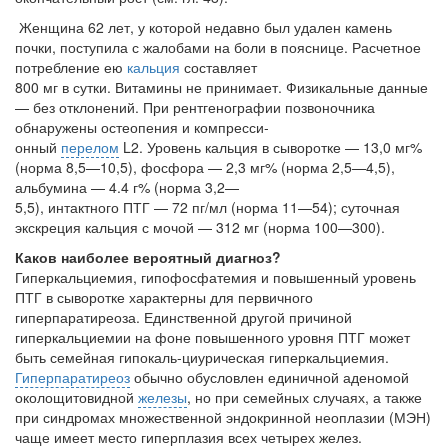
Женщина 62 лет, у которой недавно был удален камень
почки, поступила с жалобами на боли в пояснице. Расчетное
потребление ею
кальция
составляет
800 мг в сутки. Витамины не принимает. Физикальные данные
— без отклонений. При рентгенографии позвоночника
обнаружены остеопения и компресси-
онный
перелом
L2. Уровень кальция в сыворотке — 13,0 мг%
(норма 8,5—10,5), фосфора — 2,3 мг% (норма 2,5—4,5),
альбумина — 4.4 г% (норма 3,2—
5,5), интактного ПТГ — 72 пг/мл (норма 11—54); суточная
экскреция кальция с мочой — 312 мг (норма 100—300).
Каков наиболее вероятный диагноз?
Гиперкальциемия, гипофосфатемия и повышенный уровень
ПТГ в сыворотке характерны для первичного
гиперпаратиреоза. Единственной другой причиной
гиперкальциемии на фоне повышенного уровня ПТГ может
быть семейная гипокаль-циурическая гиперкальциемия.
Гиперпаратиреоз
обычно обусловлен единичной аденомой
околощитовидной
железы
, но при семейных случаях, а также
при синд­ромах множественной эндокринной неоплазии (МЭН)
чаще имеет место гипер­плазия всех четырех желез.