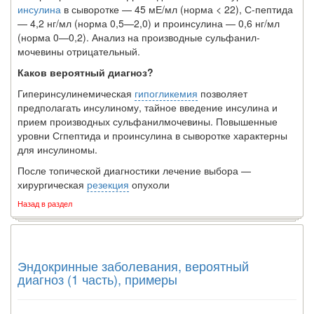
инсулина
в сы­воротке — 45 мЕ/мл (норма < 22), С-пептида
— 4,2 нг/мл (норма 0,5—2,0) и проинсулина — 0,6 нг/мл
(норма 0—0,2). Анализ на производные сульфанил­
мочевины отрицательный.
Каков вероятный диагноз?
Гиперинсулинемическая
гипогликемия
позволяет
предполагать инсулиному, тайное введение инсулина и
прием производных сульфанилмочевины. Повышен­ные
уровни Сгпептида и проинсулина в сыворотке характерны
для инсулиномы.
После топической диагностики лечение выбора —
хирургическая
резекция
опухоли
Назад в раздел
Эндокринные заболевания, вероятный
диагноз (1 часть), примеры