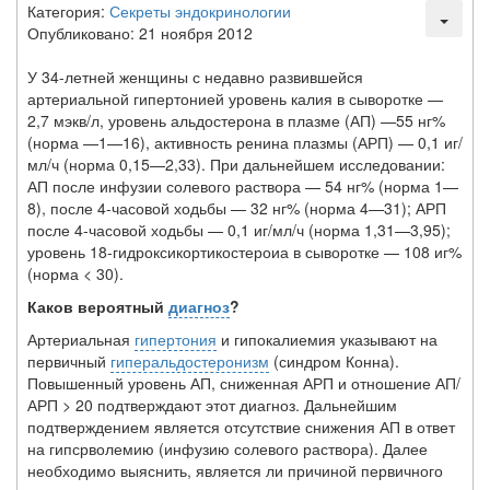
Категория:
Секреты эндокринологии
Опубликовано: 21 ноября 2012
У 34-летней женщины с недавно развившейся
артериальной гипертонией уровень калия в сыворотке —
2,7 мэкв/л, уровень альдостерона в плазме (АП) —55 нг%
(норма —1—16), активность ренина плазмы (АРП) — 0,1 иг/
мл/ч (норма 0,15—2,33). При дальнейшем исследовании:
АП после инфузии солевого раствора — 54 нг% (норма 1—
8), после 4-часовой ходьбы — 32 нг% (норма 4—31); АРП
после 4-часовой ходьбы — 0,1 иг/мл/ч (норма 1,31—3,95);
уровень 18-гидроксикортикостероиа в сыворотке — 108 иг%
(норма < 30).
Каков вероятный
диагноз
?
Артериальная
гипертония
и гипокалиемия указывают на
первичный
гиперальдостеронизм
(синдром Конна).
Повышенный уровень АП, сниженная АРП и отно­шение АП/
АРП > 20 подтверждают этот диагноз. Дальнейшим
подтверждением яв­ляется отсутствие снижения АП в ответ
на гипсрволемию (инфузию солевого рас­твора). Далее
необходимо выяснить, является ли причиной первичного