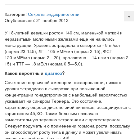
тревожную статистику. Она
касаются увеличения риска
Категория:
Секреты эндокринологии
острой кардиотоксичности и
Опубликовано: 21 ноября 2012
роста сопутствующих
осложнений от...
У 18-летней девушки ростом 140 см,
маленькой маткой и
неразвитыми молочными железами еще не начались
менструации. Уровень эстрадиола в сыворотке - 8 пг/мл
Закон о праве родителей находиться с детьми в
(норма 23-145), ЛГ - 105 мМЕ/мл (норма 2-15), ФСГ -
реанимации внесен в Госдуму
120 мМЕ/мл (норма 2—20), пролактина —14 нг/мл (норма 2—
Соответствующий
15) и ТТГ —1,8 мЕ/л (норма 0,5—5,0).
законопроект внесен в
Каков вероятный
диагноз
?
палату на
Сочетание первичной аменореи, низкорослости, низкого
рассмотрение. Суть его
уровня эстрадиола в сыворотке при повышенной
заключается в
концентрации гонадотропинов с наибольшей вероят­ностью
нахождении одного из
указывает на синдром Тернера. Это состояние,
родителей в
характеризующееся дисгене-зией яичников, ассоциируется с
больничной палате
кариотипом 45,ХО. Таким больным назначают
бесплатно, в течении всего срока лечения...
заместительную терапию эстрогенами с прогестероном.
Следует подумать и о примене­нии гормона роста, поскольку
он способствует росту тела в длину и может увеличивать
окончательный рост (см. гл. 48).