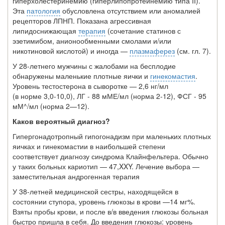
гиперхолестеринемию (гиперлипопротеинемию типа II).
Эта
патология
обусловлена отсутствием или аномалией
рецепторов ЛПНП. Показана агрессивная
липидоснижающая
терапия
(сочетание статинов с
эзетимибом, анионообменными смолами и/или
никотиновой кислотой) и иногда —
плазмаферез
(см. гл. 7).
У 28-летнего мужчины с жалобами на бесплодие
обнаружены маленькие плотные яички и
гинекомастия
.
Уровень тестостерона в сыворотке — 2,6 нг/мл
(в норме 3,0-10,0), ЛГ - 88 мМЕ/мл (норма 2-12), ФСГ - 95
мМ^/мл (норма 2—12).
Каков вероятный диагноз?
Гипергонадотропный гипогонадизм при маленьких плотных
яичках и гинекома­стии в наибольшей степени
соответствует диагнозу синдрома Клайнфельтера. Обычно
у таких больных кариотип — 47,XXY. Лечение выбора —
заместительная андрогенная терапия
У 38-летней медицинской сестры, находящейся в
состоянии ступора, уровень глюкозы в крови —14 мг%.
Взяты пробы крови, и после в/в введения глюкозы больная
быстро пришла в себя. До введения глюкозы: уровень