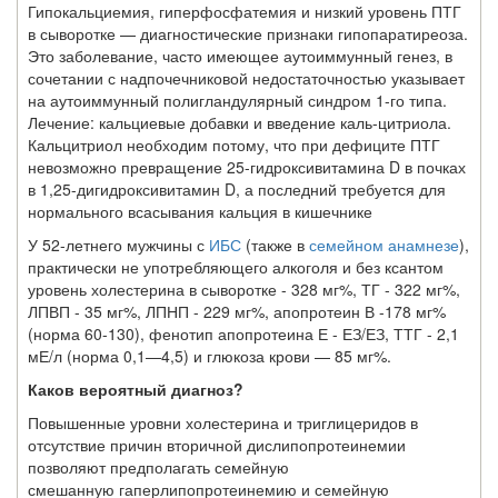
Гипокальциемия, гиперфосфатемия и низкий уровень ПТГ
в сыворотке — диагно­стические признаки гипопаратиреоза.
Это заболевание, часто имеющее аутоиммунный генез, в
сочетании с надпочечниковой недостаточностью указывает
на аутоиммунный полигландулярный синдром 1-го типа.
Лечение: кальциевые добавки и введение каль-цитриола.
Кальцитриол необходим потому, что при дефиците ПТГ
невозможно превра­щение 25-гидроксивитамина D в почках
в 1,25-дигидроксивитамин D, а последний тре­буется для
нормального всасывания кальция в кишечнике
У 52-летнего мужчины с
ИБС
(также в
семейном анамнезе
),
практически не употребляющего алкоголя и без ксантом
уровень холестерина в сыворот­ке - 328 мг%, ТГ - 322 мг%,
ЛПВП - 35 мг%, ЛПНП - 229 мг%, апопротеин В -178 мг%
(норма 60-130), фенотип апопротеина Е - ЕЗ/ЕЗ, ТТГ - 2,1
мЕ/л (норма 0,1—4,5) и глюкоза крови — 85 мг%.
Каков вероятный диагноз?
Повышенные уровни холестерина и триглицеридов в
отсутствие причин вторичной дислипопротеинемии
позволяют предполагать семейную
смешанную гаперлипопротеинемию и семейную