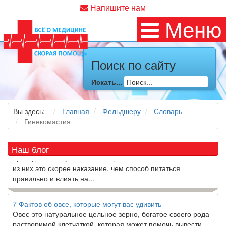
Напишите нам
Меню
Поиск по сайту
Как я заболел во время локдауна?
Это странная ситуация: вы соблюдали все меры
Искать...
предосторожности COVID-19 (вы почти все время дома),
но, тем не менее, вы каким-то образом простудились. Вы
можете задаться...
Вы здесь:
Главная
Фельдшеру
Словарь
Гинекомастия
5 причин обратить внимание на средиземноморскую диету
Как
диетолог
, я вижу, что многие причудливые диеты
Наш блог
приходят в нашу
жизнь
и быстро исчезают из нее. Многие
из них это скорее наказание, чем способ питаться
правильно и влиять на...
7 Фактов об овсе, которые могут вас удивить
Овес-это натуральное цельное зерно, богатое своего рода
растворимой клетчаткой, которая может помочь вывести