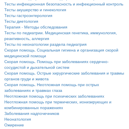
больничной палате
Тесты инфекционная безопасность и инфекционный контроль
бесплатно, в течении всего срока лечения...
Тесты акушерство и гинекология
Тесты гастроэнтерология
Тесты диетология
Терапия - Методы обследования
Тесты по педиатрии. Медицинская генетика, иммунология,
реактивность, аллергия
Тесты по неонатологии раздела педиатрия
Скорая помощь. Социальная гигиена и организация скорой
медицинской помощи
Скорая помощь. Помощь при заболеваниях сердечно-
сосудистой и дыхательной систем
Скорая помощь. Острые хирургические заболевания и травмы
органов груди и живота
Скорая помощь. Неотложная помощь при острых
заболеваниях и травмах глаза
Неотложная помощь при психических заболеваниях
Неотложная помощь при термических, ионизирующих и
комбинированных поражениях
Заболевания надпочечников
Неонатология
Ожирение