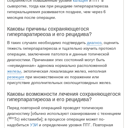
сохраняются повышенные уровни
кальция
и ПТГ в
сыворотке, тогда как при рецидиве гиперпаратиреоза
гиперкальциемия развивает­ся позднее, чем через 6
месяцев после операции.
Каковы причины сохраняющегося
гиперпаратиреоза и его рецидива?
В таких случаях необходимо подтвердить
диагноз
, оценить
тяжесть гиперпара­тиреоза и тщательно изучить протокол
операции, заключение патолога и данные топической
диагностики. Причинами этих состояний могут быть
«неувиденная» аденома нормально расположенной
железы
, эктопическая локализации желез, не­полная
резекция
при множественном их поражении или
присутствие дополнитель­ных околощитовидных желез.
Каковы возможности лечения сохраняющегося
гиперпаратиреоза и его рецидива?
Перед повторной операцией проводят топическую
диагностику [обычно исполь­зуют сканирование с технецием
Wm
(
Tc) еёстамиби]; в процессе операции может по­
надобиться
УЗИ
и определение уровня ПТГ. Повторная