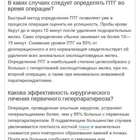
В каких случаях следует определять ПТГ во
время операции?
Быстрый метод определения ПТГ позволяет уже в
процессе операции оценить ее успешность. Пробы крови
берут до и через 10 минут после удаления подозритель­ных
желез. Само определение обычно занимает не более 10—
15 минут. Снижение уровня ПТГ на 50% от
дооперационного и его нормализация свидетельствует об
уда­лении всех аномальных околощитовидных желез.
Определение ПТГ в наибольшей степени целесообразно у
больных с гиперплазией околощитовидных желез, при по­
вторной операции, а также при минимально инвазивной
паратиреоидэктомии.
Какова эффективность хирургического
лечения первичного гиперпаратиреоза?
Операция, проведенная опытным хирургом, устраняет
гиперкальциемию более, чем у 95% больных с первичным
гиперпаратиреозом. В подавляющем большинстве случаев
увеличивается плотность костной
ткани
и значительно
снижается риск по­вторного образования камней в почках.
Почти все больные сообщают о смягчении или