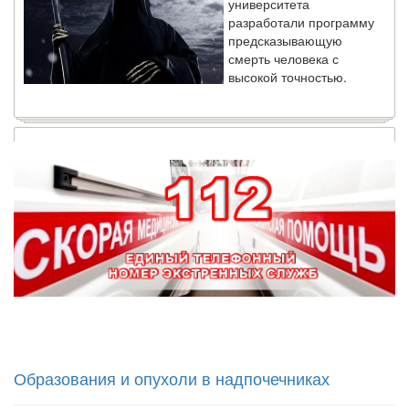
предсказывающую
смерть человека с
высокой точностью.
Зарплата врачей в 2018 году превысит средний доход
россиян в два раза
Глава Минздрава РФ
Вероника Скворцова
опровергла
сообщение о падении
доходов медицинских
работников в
ближайшие годы. Она
заявила об этом на
встрече с журналистами ведущих...
Местная анестезия развивает кардиотоксичность
Федеральная служба по
Образования и опухоли в надпочечниках
надзору в сфере
здравоохранения озвучила