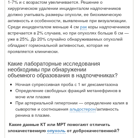
1-7% и с возрастом увеличивается. Решение о
хирургическом удалении инциденталом надпочечников
должно учитывать размеры опухоли, ее биохимическую
активность и особенности, выявленные при визуализации.
Среди инциденталом меньше 4 см
рак
коры надпочечников
встречается в 2% случаев, но при опухолях больше 6 см —
уже в 25%. До 20% случайно обнаруживаемых опухолей
обладают гормональной активностью, которая не
проявляется клинически.
Какие лабораторные исследования
необходимы при обнаружении
объемного образования в надпочечниках?
Ночная супрессивная проба с 1 мг дексаметазона
Определение свободных фракций метанефринов в
моче или плазме
При артериальной гипертонии — определение калия в
сыворотке и соотноше­ния
альдостерон
/активность
ренина в плазме.
Какие данные КТ или МРТ помогают отличить
злокачественную
опухоль
от доброкачественной?