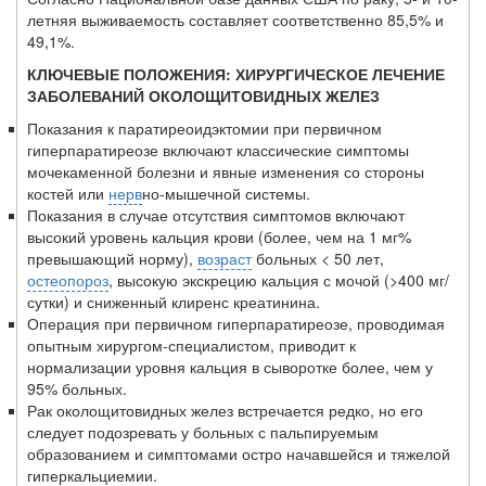
летняя выживаемость составляет соответственно 85,5% и
49,1%.
КЛЮЧЕВЫЕ ПОЛОЖЕНИЯ: ХИРУРГИЧЕСКОЕ ЛЕЧЕНИЕ
ЗАБОЛЕВАНИЙ ОКОЛОЩИТОВИДНЫХ ЖЕЛЕЗ
Показания к паратиреоидэктомии при первичном
гиперпаратиреозе включают классичес­кие симптомы
мочекаменной болезни и явные изменения со стороны
костей или
нерв
­но-мышечной системы.
Показания в случае отсутствия симптомов включают
высокий уровень кальция крови (более, чем на 1 мг%
превышающий норму),
возраст
больных < 50 лет,
остеопороз
, высокую экскре­цию кальция с мочой (>400 мг/
сутки) и сниженный клиренс креатинина.
Операция при первичном гиперпаратиреозе, проводимая
опытным хирургом-специалис­том, приводит к
нормализации уровня кальция в сыворотке более, чем у
95% больных.
Рак околощитовидных желез встречается редко, но его
следует подозревать у больных с паль­пируемым
образованием и симптомами остро начавшейся и тяжелой
гиперкальциемии.