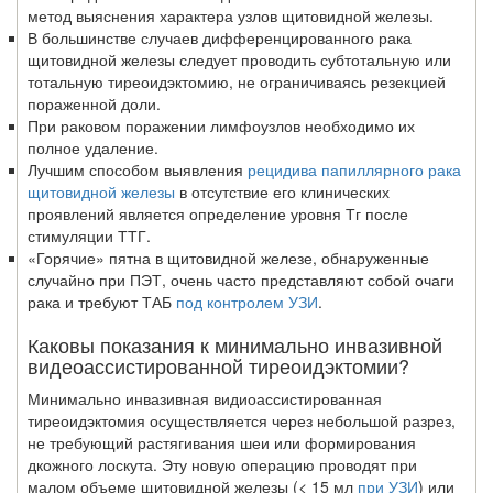
метод выяснения характера узлов щитовидной железы.
В большинстве случаев дифференцированного рака
щитовидной железы следует прово­дить субтотальную или
тотальную тиреоидэктомию, не ограничиваясь резекцией
поражен­ной доли.
При раковом поражении лимфоузлов необходимо их
полное удаление.
Лучшим способом выявления
рецидива папиллярного рака
щитовидной железы
в отсут­ствие его клинических
проявлений является определение уровня Тг после
стимуляции ТТГ.
«Горячие» пятна в щитовидной железе, обнаруженные
случайно при ПЭТ, очень часто пред­ставляют собой очаги
рака и требуют ТАБ
под контролем УЗИ
.
Каковы показания к минимально инвазивной
видеоассистированной тиреоидэктомии?
Минимально инвазивная видиоассистированная
тиреоидэктомия осуществля­ется через небольшой разрез,
не требующий растягивания шеи или формирования
дкожного лоскута. Эту новую операцию проводят при
малом объеме щитовидной железы (< 15 мл
при УЗИ
) или