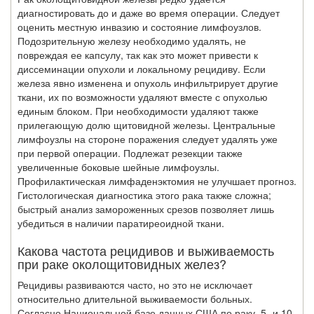
диагностировать до и даже во вре­мя операции. Следует
оценить местную инвазию и состояние лимфоузлов.
Подозри­тельную железу необходимо удалять, не
повреждая ее капсулу, так как это может привести к
диссеминации опухоли и локальному рецидиву. Если
железа явно изме­нена и опухоль инфильтрирует другие
ткани, их по возможности удаляют вместе с опухолью
единым блоком. При необходимости удаляют также
прилегающую до­лю щитовидной железы. Центральные
лимфоузлы на стороне поражения следует удалять уже
при первой операции. Подлежат резекции также
увеличенные боковые шейные лимфоузлы.
Профилактическая лимфаденэктомия не улучшает прогноз.
Гистологическая диагностика этого рака также сложна;
быстрый анализ заморожен­ных срезов позволяет лишь
убедиться в наличии паратиреоидной ткани.
Какова частота рецидивов и выживаемость
при раке околощитовидных желез?
Рецидивы развиваются часто, но это не исключает
относительно длительной выживаемости больных.
Согласно Национальной базе данных США по раку, 5- и 10-