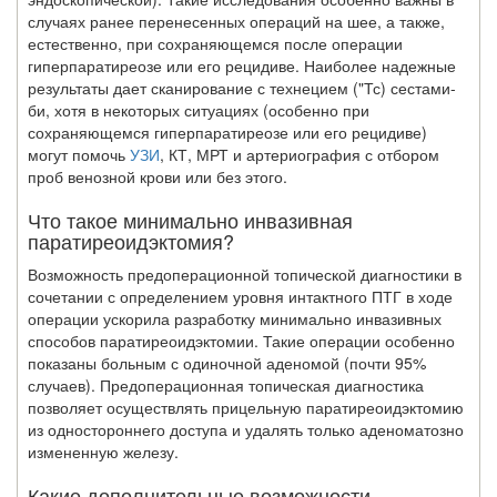
случаях ранее перенесенных операций на шее, а также,
естественно, при сохраняющемся после операции
гиперпаратиреозе или его рециди­ве. Наиболее надежные
результаты дает сканирование с технецием ("Тс) сестами-
би, хотя в некоторых ситуациях (особенно при
сохраняющемся гиперпаратиреозе или его рецидиве)
могут помочь
УЗИ
, КТ, МРТ и артериография с отбором
проб ве­нозной крови или без этого.
Что такое минимально инвазивная
паратиреоидэктомия?
Возможность предоперационной топической диагностики в
сочетании с опреде­лением уровня интактного ПТГ в ходе
операции ускорила разработку минимально инвазивных
способов паратиреоидэктомии. Такие операции особенно
показаны больным с одиночной аденомой (почти 95%
случаев). Предоперационная топичес­кая диагностика
позволяет осуществлять прицельную паратиреоидэктомию
из од­ностороннего доступа и удалять только аденоматозно
измененную железу.
Какие дополнительные возможности