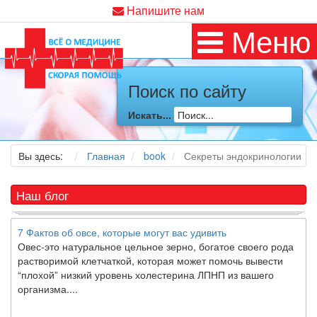
Напишите нам
Как я заболел во время локдауна?
Меню
Это странная ситуация: вы соблюдали все меры
предосторожности COVID-19 (вы почти все время дома),
но, тем не менее, вы каким-то образом простудились. Вы
можете задаться...
Поиск по сайту
5 причин обратить внимание на средиземноморскую диету
Искать...
Как
диетолог
, я вижу, что многие причудливые диеты
приходят в нашу
жизнь
и быстро исчезают из нее. Многие
Вы здесь:
Главная
book
Секреты эндокринологии
из них это скорее наказание, чем способ питаться
правильно и влиять на...
Наш блог
7 Фактов об овсе, которые могут вас удивить
Овес-это натуральное цельное зерно, богатое своего рода
растворимой клетчаткой, которая может помочь вывести
“плохой” низкий уровень холестерина ЛПНП из вашего
организма....