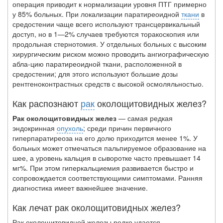
операция приводит к нор­мализации уровня ПТГ примерно
у 85% больных. При локализации паратиреоидной
ткани
в
средостении чаще всего используют трансцервикальный
доступ, но в 1—2% случаев требуются торакоскопия или
продольная стернотомия. У отдельных боль­ных с высоким
хирургическим риском можно проводить ангиографическую
абла-цию паратиреоидной ткани, расположенной в
средостении; для этого используют большие дозы
рентгеноконтрастных средств с высокой осмоляльностыо.
Как распознают
рак
околощитовидных желез?
Рак околощитовидных желез
— самая редкая
эндокринная
опухоль
; среди причин первичного
гиперпаратиреоза на его долю приходится менее 1%. У
больных может от­мечаться пальпируемое образование на
шее, а уровень кальция в сыворотке часто пре­вышает 14
мг%. При этом гиперкальциемия развивается быстро и
сопровождается со­ответствующими симптомами. Ранняя
диагностика имеет важнейшее значение.
Как лечат рак околощитовидных желез?
Рак околощитовидной железы редко удается