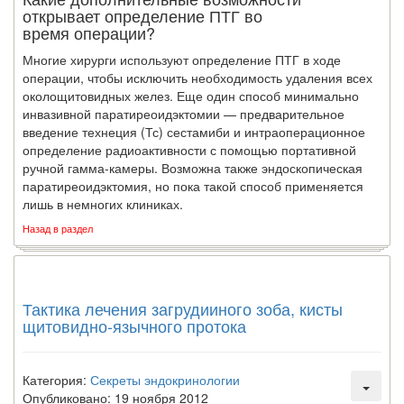
открывает определение ПТГ во
время операции?
Многие хирурги используют определение ПТГ в ходе
операции, чтобы исклю­чить необходимость удаления всех
околощитовидных желез. Еще один способ ми­нимально
инвазивной паратиреоидэктомии — предварительное
введение технеция (Тс) сестамиби и интраоперационное
определение радиоактивности с помощью портативной
ручной гамма-камеры. Возможна также эндоскопическая
паратиреоидэктомия, но пока такой способ применяется
лишь в немногих клиниках.
Назад в раздел
Тактика лечения загрудииного зоба, кисты
щитовидно-язычного протока
Категория:
Секреты эндокринологии
Опубликовано: 19 ноября 2012