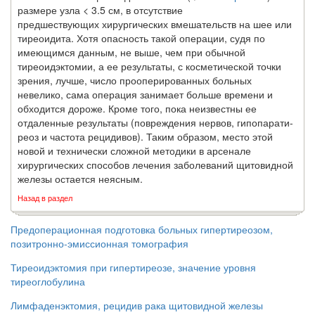
размере узла < 3.5 см, в отсутствие
предшествующих хирургических вмешательств на шее или
тиреоидита. Хотя опасность такой опера­ции, судя по
имеющимся данным, не выше, чем при обычной
тиреоидэктомии, а ее результаты, с косметической точки
зрения, лучше, число прооперированных боль­ных
невелико, сама операция занимает больше времени и
обходится дороже. Кроме того, пока неизвестны ее
отдаленные результаты (повреждения нервов, гипопарати-
реоз и частота рецидивов). Таким образом, место этой
новой и технически сложной методики в арсенале
хирургических способов лечения заболеваний щитовидной
же­лезы остается неясным.
Назад в раздел
Предоперационная подготовка больных гипертиреозом,
позитронно-эмиссионная томография
Тиреоидэктомия при гипертиреозе, значение уровня
тиреоглобулина
Лимфаденэктомия, рецидив рака щитовидной железы