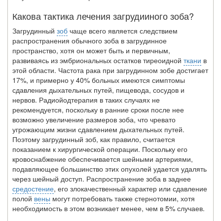
Какова тактика лечения загрудииного зоба?
Загрудинный
зоб
чаще всего является следствием
распространения обычного зоба в загрудинное
пространство, хотя он может быть и первичным,
развиваясь из эмбриональных остатков тиреоидной
ткани
в
этой области. Частота рака при загрудинном зобе достигает
17%, и примерно у 40% больных имеются симптомы
сдавления дыхательных путей, пищевода, сосудов и
нервов. Радиойодтерапия в таких случаях не
рекомендуется, поскольку в ранние сроки после нее
возможно увеличе­ние размеров зоба, что чревато
угрожающим жизни сдавлением дыхательных путей.
Поэтому загрудинный зоб, как правило, считается
показанием к хирургической опе­рации. Поскольку его
кровоснабжение обеспечивается шейными артериями,
подав­ляющее большинство этих опухолей удается удалять
через шейный доступ. Распро­странение зоба в заднее
средостение
, его злокачественный характер или сдавление
полой
вены
могут потребовать также стернотомии, хотя
необходимость в этом воз­никает менее, чем в 5% случаев.