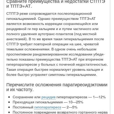
Сравните преимущества и недостатки СТПТЭ
и ТПТЭ+АТ.
СТПТЭ реже сопровождается послеоперационной
гипокальциемией. Однако преимуществом ТПТЭ+АТ
является возможность коррекции сохраняющейся или
рецидивной ги пер кальцием и и путем частичного или
полного удаления аутотранс-плантатов (под местной
анестезией). В то же время такая гиперкальциемия после
СТПТЭ требует повторной операции на шее, чреватой
тяжелыми осложнениями. В одном очень небольшом
проспективном рандомизированном исследовании убеди­
тельно показаны преимущества ТПТЭ+АТ при вторичном
гиперпаратиреозе у боль­ных с почечной недостаточностью.
Такая операция быстрее нормализует уровень кальция и
более быстро устраняет симптомы гиперкальциемии.
Перечислите осложнения паратиреоидэктомии
и их частоту.
Сохранение или
рецидив
гиперпаратиреоза — 1—12%
Преходящая гипокальциемия — 10—25%
Постоянный
гипопаратиреоз
— 2—5%
Постоянное повреждение возвратного гортанного нерва