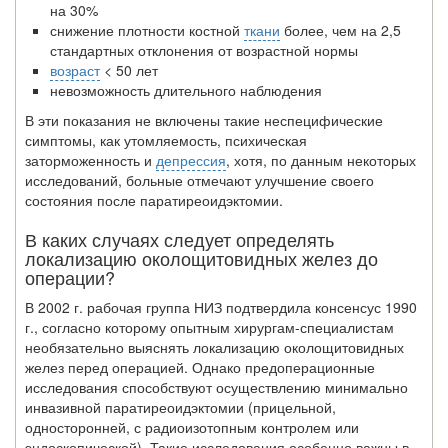
на 30%
снижение плотности костной
ткани
более, чем на 2,5
стандартных отклонения от возрастной нормы
возраст
< 50 лет
невозможность длительного наблюдения
В эти показания не включены такие неспецифические
симптомы, как утомляе­мость, психическая
заторможенность и
депрессия
, хотя, по данным некоторых
исследований, больные отмечают улучшение своего
состояния после паратиреоидэктомии.
В каких случаях следует определять
локализацию околощитовидных желез до
операции?
В 2002 г. рабочая группа НИЗ подтвердила консенсус 1990
г., согласно которому опытным хирургам-специалистам
необязательно выяснять локализацию околощи­товидных
желез перед операцией. Однако предоперационные
исследования способ­ствуют осуществлению минимально
инвазивной паратиреоидэктомии (прицельной,
односторонней, с радиоизотопным контролем или
эндоскопической). Такие иссле­дования особенно важны в