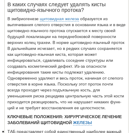
В каких случаях следует удалять кисты
щитовидно-язычного протока?
В эмбриогенезе
щитовидная железа
образуется из
выпячивания слепого отвер­стия в основании языка и в виде
щитовидно-язычного протока спускается к месту своей
будущей локализации на переднебоковой поверхности
верхних колец трахеи. В норме щитовидно-язычный проток
В дальнейшем исчезает, но в редких случаях сохраняется
как щитовидно-язычная киста, которая может
инфицироваться, сдав­ливать соседние структуры или
создавать косметический дефект. Из-за опасности
инфицирования такие кисты подлежат удалению.
Одновременно удаляют и весь проток, начиная от слепого
отверстия в корне языка. Поскольку этот проток почти
всегда проходит через подъязычную кость, для
уменьшения риска рецидива цент­ральную часть этой кости
приходится резецировать, что не нарушает никаких функ­
ций и не требует восстановления ее целостности.
КЛЮЧЕВЫЕ ПОЛОЖЕНИЯ: ХИРУРГИЧЕСКОЕ ЛЕЧЕНИЕ
ЗАБОЛЕВАНИЙ ЩИТОВИДНОЙ
ЖЕЛЕЗЫ
ТАБ представляет собой единственный наиболее важный