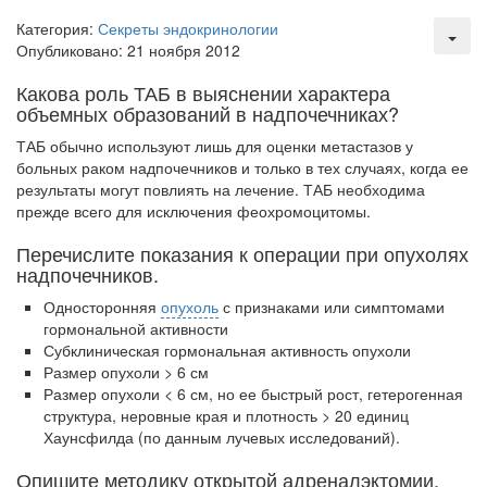
тревожную статистику. Она
Категория:
Секреты эндокринологии
касаются увеличения риска
Опубликовано: 21 ноября 2012
острой кардиотоксичности и
роста сопутствующих
Какова роль ТАБ в выяснении характера
осложнений от...
объемных образований в надпочечниках?
ТАБ обычно используют лишь для оценки метастазов у
больных раком надпо­чечников и только в тех случаях, когда ее
Закон о праве родителей находиться с детьми в
результаты могут повлиять на лечение. ТАБ необходима
реанимации внесен в Госдуму
прежде всего для исключения феохромоцитомы.
Соответствующий
законопроект внесен в
Перечислите показания к операции при опухолях
палату на
надпочечников.
рассмотрение. Суть его
Односторонняя
опухоль
с признаками или симптомами
заключается в
гормональной актив­ности
нахождении одного из
Субклиническая гормональная активность опухоли
родителей в
Размер опухоли > 6 см
больничной палате
Размер опухоли < 6 см, но ее быстрый рост, гетерогенная
бесплатно, в течении всего срока лечения...
структура, неровные края и плотность > 20 единиц
Хаунсфилда (по данным лучевых исследований).
Опишите методику открытой адреналэктомии.