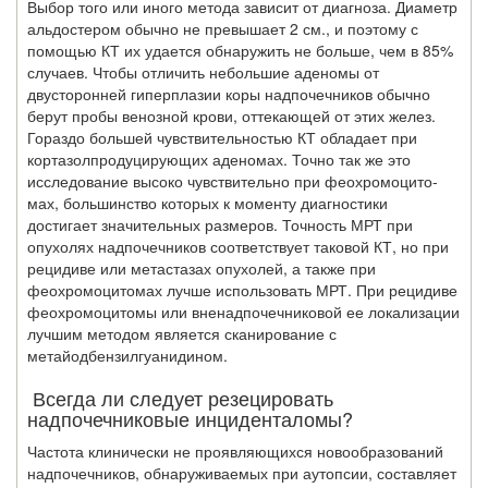
Выбор того или иного метода зависит от диагноза. Диаметр
альдостером обычно не превышает 2 см., и поэтому с
помощью КТ их удается обнаружить не больше, чем в 85%
случаев. Чтобы отличить небольшие аденомы от
двусторонней гиперплазии коры надпочечников обычно
берут пробы венозной крови, оттекающей от этих же­лез.
Гораздо большей чувствительностью КТ обладает при
кортазолпродуцирующих аденомах. Точно так же это
исследование высоко чувствительно при феохромоцито-
мах, большинство которых к моменту диагностики
достигает значительных разме­ров. Точность МРТ при
опухолях надпочечников соответствует таковой КТ, но при
рецидиве или метастазах опухолей, а также при
феохромоцитомах лучше использо­вать МРТ. При рецидиве
феохромоцитомы или вненадпочечниковой ее локализа­ции
лучшим методом является сканирование с
метайодбензилгуанидином.
Всегда ли следует резецировать
надпочечниковые инциденталомы?
Частота клинически не проявляющихся новообразований
надпочечников, обнаруживаемых при аутопсии, составляет