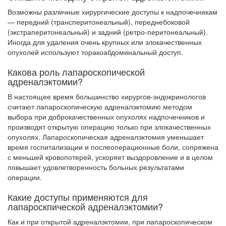
Возможны различные хирургические доступы к надпочечникам
— передний (трансперитонеальный), переднебоковой
(экстраперитонеальный) и задний (ретро-перитонеальный).
Иногда для удаления очень крупных или злокачественных
опухо­лей используют торакоабдоминальный доступ.
Какова роль лапароскопической
адреналэктомии?
В настоящее время большинство хирургов-эндокринологов
считают лапароскопическую адреналэктомию методом
выбора при доброкачественных опухолях надпочечников и
производят открытую операцию только при злокачественных
опухолях. Лапароскопическая адреналэктомия уменьшает
время госпитализации и послеоперационные боли, сопряжена
с меньшей кровопотерей, ускоряет выздоровление и в целом
повышает удовлетворенность больных результатами
операции.
Какие доступы применяются для
лапароскпической адреналэктомии?
Как и при открытой адреналэктомии, при лапароскопическом