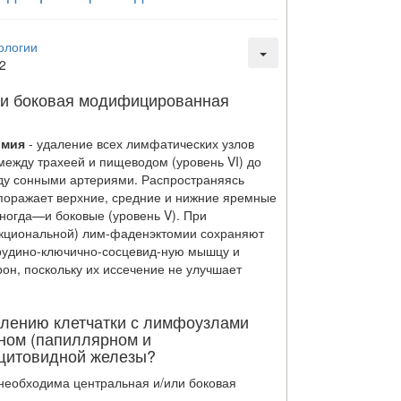
ологии
2
я и боковая модифицированная
омия
- удаление всех лимфатических узлов
между трахеей и пищеводом (уровень VI) до
жду сонными артериями. Распространяясь
оражает верхние, средние и нижние яремные
иног­да—и боковые (уровень V). При
кциональной) лим-фаденэктомии сохраняют
рудино-ключично-сосцевид-ную мышцу и
он, поскольку их иссечение не улучша­ет
алению клетчатки с лимфоузлами
ом (папиллярном и
щитовидной железы?
необходима центральная и/или боковая