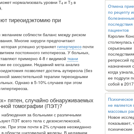
может нормализо­вать уровни Т
и Т
в
4
3
Отмена прие
й.
по рецепту 
болезненны
яют тиреоидэктомию при
последствия
пациентов
 желанием соблюсти баланс между риском
Кэролин Кон
евания. Многие хирурги предпочитают
столкнулась 
, которая успешно устраняет
гипертиреоз
почти
серьезными
звитием постоянного гипотиреоза. У больных,
последствия
оставляют примерно 4-8 г видимой
ткани
репрессий п
ми ее сосудами. Недавний мета анализ
назначения 
оидэктомия по­зволяет достичь аутиреола (без
когда узнала
нной заместительной терапии тиреоидными
ее подруги п
льных. Однако в 5-10% слу­чаев при этом
собой в 2017
 гипертиреоза.
их» пятен, случайно обнаруживаемых
Психическое
нной томографии (ПЭТ)?
не является
массовых ра
я наблюдения за больными с различными
Новое иссле
зуют ПЭТ всего тела с дезоксиглюкозой,
показывает, 
ом. При этом почти в 2% случаев неожиданно
психические
 в области щитовидной железы. В недавнем