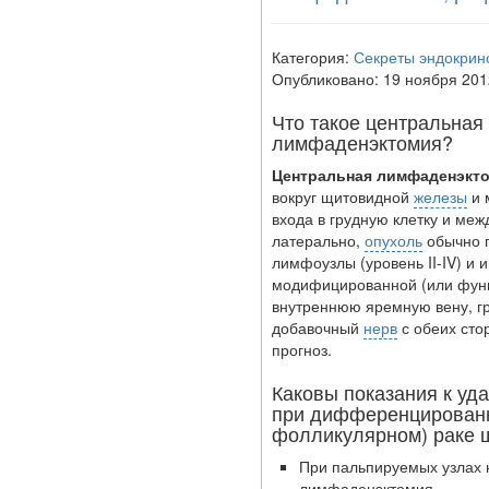
законопроект
внесен в палату
Категория:
Секреты эндокрин
Опубликовано: 19 ноября 201
на
Что такое центральна
рассмотрение.
лимфаденэктомия?
Суть его
Центральная лимфаденэкт
заключается в
вокруг щитовидной
железы
и 
нахождении
входа в грудную клетку и ме
латерально,
опухоль
обычно п
одного из
лимфоузлы (уровень II-IV) и 
родителей в
модифицированной (или фун
внутреннюю яремную вену, г
больничной
добавочный
нерв
с обеих стор
палате
прогноз.
бесплатно, в
Каковы показания к уд
течении всего
при дифференцированн
фолликулярном) раке 
срока лечения...
При пальпируемых узлах 
лимфаде­нэктомия.