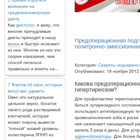
средиземноморскую
диету
Как
диетолог
, я вижу, что
многие причудливые
диеты приходят в нашу
жизнь
и быстро исчезают
Предоперационная подго
из нее. Многие из них это
позитронно-эмиссионна
скорее наказание, чем
способ питаться
правильно и влиять на...
Категория:
Секреты эндокрино
Опубликовано: 19 ноября 2012
7 Фактов об овсе, которые
могут вас удивить
Какова предоперационн
Овес-это натуральное
гипертиреозом?
цельное зерно, богатое
Для профилактики тиреотоксич
своего рода растворимой
биться эутиреоидного состояни
клетчаткой, которая
ис­пользуют антитиреоидную т
может помочь вывести
кровенаполнения зоба и риска
“плохой” низкий уровень
нее назначают насыщенный рас
холестерина ЛПНП из
капель 3 раза в день). Для ус
вашего организма....
адреноблокаторы
. Для более б