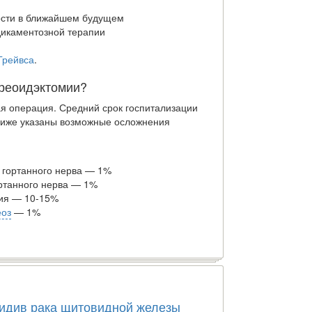
сти в ближайшем будущем
икаментозной терапии
Грейвса
.
реоидэктомии?
я операция. Средний срок госпитализации
. Ниже указаны возможные осложнения
 гортанного нерва — 1%
ртанного нерва — 1%
ия — 10-15%
еоз
— 1%
идив рака щитовидной железы