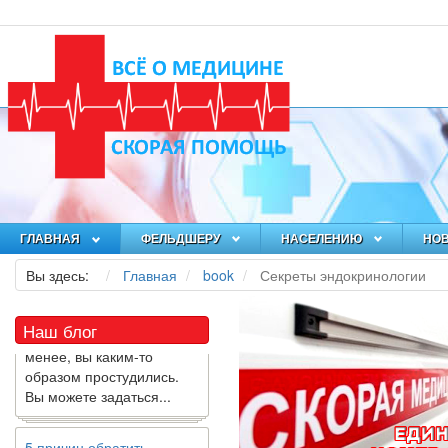
Как я заболел во время
локдауна?
Это странная ситуация:
ГЛАВНАЯ
ФЕЛЬДШЕРУ
НАСЕЛЕНИЮ
НО
вы соблюдали все меры
предосторожности
Вы здесь:
Главная
book
Секреты эндокринологии
COVID-19 (вы почти все
время дома), но, тем не
менее, вы каким-то
Наш блог
образом простудились.
Вы можете задаться...
5 причин обратить
внимание на