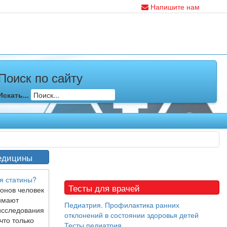
Напишите нам
Поиск по сайту
Искать...
едицины
я статины?
Тесты для врачей
онов человек
имают
Педиатрия. Профилактика ранних
исследования
отклонений в состоянии здоровья детей
что только
Тесты педиатрия