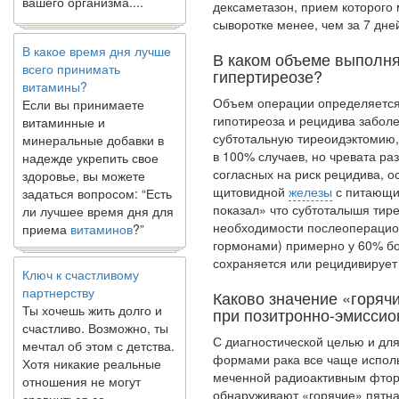
дексаметазон, прием которого 
В какое время дня лучше
сыворотке менее, чем за 7 дне
всего принимать
В каком объеме выполн
витамины?
гипертиреозе?
Если вы принимаете
витаминные и
Объем операции определяется
минеральные добавки в
гипо­тиреоза и рецидива забол
надежде укрепить свое
субтотальную ти­реоидэктомию
здоровье, вы можете
в 100% случаев, но чревата ра
задаться вопросом: “Есть
согласных на риск реци­дива, 
ли лучшее время дня для
щитовидной
железы
с питающи
приема
витаминов
?”
показал» что субтоталышя тире
необходимости послеоперацио
гормонами) примерно у 60% бо
Ключ к счастливому
сохраняется или рецидивирует
партнерству
Ты хочешь жить долго и
Каково значение «горяч
счастливо. Возможно, ты
при позитронно-эмиссио
мечтал об этом с детства.
Хотя никакие реальные
С диагностической целью и дл
отношения не могут
форма­ми рака все чаще исполь
сравниться со
меченной радиоак­тивным фтор
сказочными фильмами,
обнаруживают «горячие» пятна