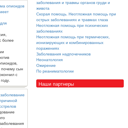
заболевания и травмы органов груди и
ма опиоидов
живота
имеет
Скорая помощь. Неотложная помощь при
е
острых заболеваниях и травмах глаза
 для
Неотложная помощь при психических
заболеваниях
сия,
Неотложная помощь при термических,
с более
ионизирующих и комбинированных
поражениях
ми
Заболевания надпочечников
ротив
Неонатология
опиоидов,
Ожирение
, почему сын
По реаниматологии
окончил с
 году.
Наши партнеры
 заболевание
 причиной
сстрелов
дование
что
 заболевания