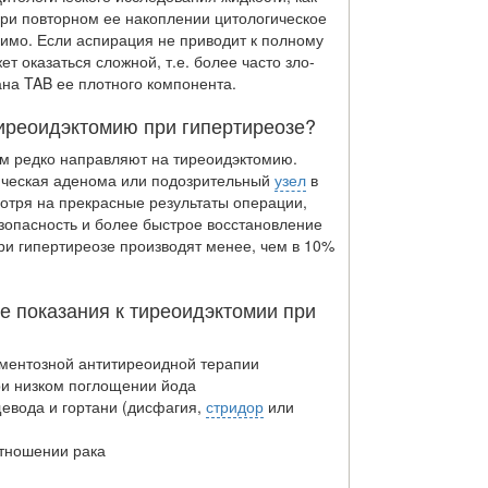
ри повторном ее накопле­нии цитологическое
имо. Если аспирация не приводит к полному
ет оказаться сложной, т.е. более часто зло­
ана TAB ее плотного компонента.
тиреоидэктомию при гипертиреозе?
м редко направляют на тиреоидэктомию.
сическая аденома или подозрительный
узел
в
отря на прекрасные результаты операции,
езопасность и более быстрое восстановление
ри гипертиреозе производят менее, чем в 10%
 показания к тиреоидэктомии при
ментозной антитиреоидной терапии
и низком поглощении йода
вода и гортани (дисфагия,
стридор
или
отношении рака