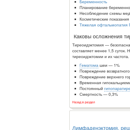
Беременность
Федеральная служба по
Планирование беременно
надзору в сфере
Несоблюдение схемы мед
здравоохранения
Косметические показания
озвучила тревожную
Тяжелая офтальмопатия 
статистику. Она касаются
увеличения риска острой
Каковы осложнения ти
кардиотоксичности и
Тиреоидэктомия — безопасна
роста сопутствующих
состав­ляет менее 1,5 суток
осложнений от...
тиреоидэктомии и их частота.
Гематома
шеи — 1%
Закон о праве родителей
Повреждение возвратного
находиться с детьми в
Повреждение верхнего го
реанимации внесен в
Временная гипокальцием
Госдуму
Постоянный
гипопаратир
Смертность — 0,3%
Назад в раздел
Лимфаденэктомия, рец
Соответствующий