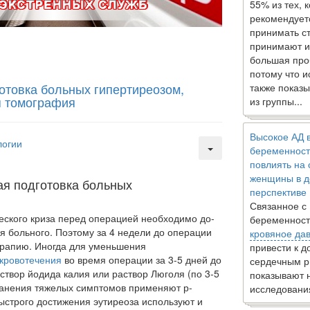
55% из тех, 
рекомендует
принимать с
принимают и
большая про
потому что 
товка больных гипертиреозом,
также показы
я томография
из группы...
Высокое АД 
логии
беременност
повлиять на
женщины в д
ая подготовка больных
перспективе
Связанное с
еского криза перед операцией необходимо до­
беременност
я больного. Поэтому за 4 недели до операции
кровяное да
ерапию. Иногда для уменьшения
привести к 
кровотечения
во время операции за 3-5 дней до
сердечным р
твор йодида калия или раствор Люголя (по 3-5
показывают 
тра­нения тяжелых симптомов применяют р-
исследовани
ыстрого до­стижения эутиреоза используют и