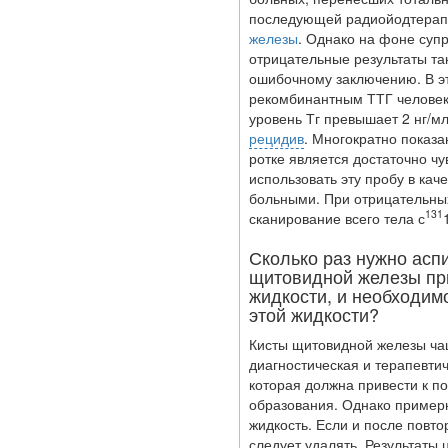
последующей радиойодтерап
железы
. Однако на фоне суп
отрицательные результаты та
ошибочному заключению. В эт
рекомбинантным ТТГ человек
уровень Тг превышает 2 нг/м
рецидив
. Многократно показа
Ученые из
ротке является достаточно ч
Стэнфордского
исполь­зовать эту пробу в ка
университета
больными. При отрицательны
разработали программу
131
сканирование всего тела с
предсказывающую
смерть человека с
Сколько раз нужно асп
высокой точностью.
щитовидной железы пр
жидкости, и необходим
этой жидкости?
Зарплата врачей в 2018
году превысит средний
Кисты щитовидной железы ча
доход россиян в два раза
диагностиче­ская и терапевт
которая должна при­вести к 
образования. Однако примерн
жидкость. Если и после повто
следует удалять. Результаты 