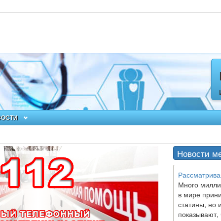
ВОСТИ
Новости м
Рассматрива
Много милли
в мире прин
статины, но 
показывают, 