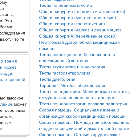
кому
Тесты по реаниматологии
ся
Общая хирургия (асептика и антисептика)
татины,
Общая хирургия (местная анестезия)
х. Это
Общая хирургия (кровотечение)
блема,
Общая хирургия (наркоз и реанимация)
исследования
Общая хирургия (переливание крови)
вают, что те
Неотложная доврачебная медицинская
помощь
Тесты инфекционная безопасность и
инфекционный контроль
во время
Тесты акушерство и гинекология
и может
Тесты гастроэнтерология
 сердце
Тесты диетология
олгосрочной
Терапия - Методы обследования
Тесты по педиатрии. Медицинская генетика,
иммунология, реактивность, аллергия
ью высокое
Тесты по неонатологии раздела педиатрия
вление
может
Скорая помощь. Социальная гигиена и
долгосрочным
организация скорой медицинской помощи
искам,
Скорая помощь. Помощь при заболеваниях
новые
сердечно-сосудистой и дыхательной систем
я.
Скорая помощь. Острые хирургические