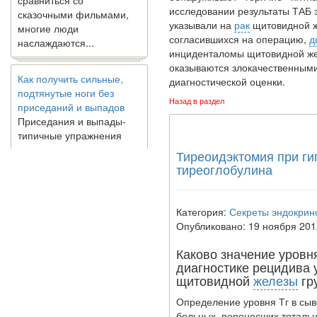
многие люди
исследовании результаты ТАБ 
наслаждаются...
указывали на
рак
щитовидной же
согласившихся на операцию,
д
инциденталомы щитовидной жел
Как получить сильные,
оказываются злокачественными
подтянутые ноги без
диагностической оценки.
приседаний и выпадов
Приседания и выпады-
Назад в раздел
типичные упражнения
для укрепления мышц
нижней части тела. Хотя
Тиреоидэктомия при ги
они чрезвычайно
тиреоглобулина
распространены, они не
могут быть безопасным
вариантом для всех.
Категория:
Секреты эндокрин
Некоторые...
Опубликовано: 19 ноября 201
Создана программа
Каково значение уровня
предсказывающая смерть
диагностике рецидива 
человека с точностью
щитовидной
железы
гр
90%
Определение уровня Тг в сыв
боль­ных, перенесших тоталь