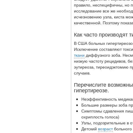
правило, неспецифичны, но п
исследование все же необход
Глава Минздрава РФ
исчезновению узла, киста мож
Вероника Скворцова
качественной. Поэтому показ
опровергла сообщение о
падении доходов
Как часто производят 
медицинских работников
В США больных гипертиреозо
в ближайшие годы. Она
Исклю­чение составляют ток
заявила об этом на
ткани
диффуз­ного зоба. Несм
встрече с журналистами
низкую частоту рециди­вов, б
ведущих...
эутиреоза, тиреоидэктомию п
случаев.
Местная анестезия
Перечислите возможные
развивает
гипертиреозе.
кардиотоксичность
Неэффективность медика
Большие размеры зоба пр
Симптомы сдавления пище
охриплость голоса)
Узлы, подозрительные в 
Детский
возраст
больного