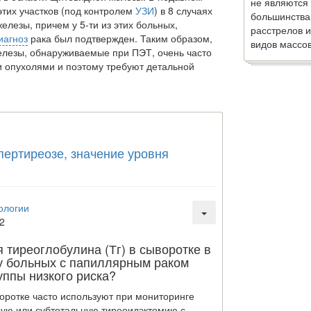
не являются
этих участков (под контролем
УЗИ
) в 8 случаях
большинства
­лезы, причем у 5-ти из этих больных,
расстрелов и
иагноз
рака был подтвержден. Таким образом,
видов массов
езы, обнаруживае­мые при ПЭТ, очень часто
 опухолями и поэтому требуют детальной
пертиреозе, значение уровня
ологии
2
 тиреоглобулина (Тг) в сыворотке в
у больных с папиллярным раком
уппы низкого риска?
оротке часто используют при мониторинге
ную или субтотальную тиреоидэктомию с