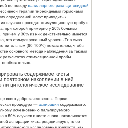
ией по поводу
папиллярного рака щитовидной
рессивной терапии тиреоидными гормонами
ких определений могут приводить к
их случаях проводят стимуляционную пробу с
а, при которой примерно у 20% больных
л, причем у 36% из них действительно имеется
но, что стимулированный уровень Тг в сыво­
увствительным (90-100%) показателем, чтобы
честве основного метода наблюдения за такими
х результатах стимуляционной пробы
1 необязательно.
ирировать содержимое кисты
и повторном накоплении в ней
о ли цитологическое исследование
ще всего доброкачественны. Первая
ическая процедура —
аспирация
содержимого,
полному исчезновению пальпируемого
о в 50% случаев в кисте снова накапливается
рной аспи­рации киста рецидивирует, то ее
цитологического ис­следования жидкости, как