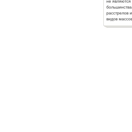
не являются
большинства
расстрелов и
видов массов
медицине и скорой помощи
. Все права защищены. При копирован