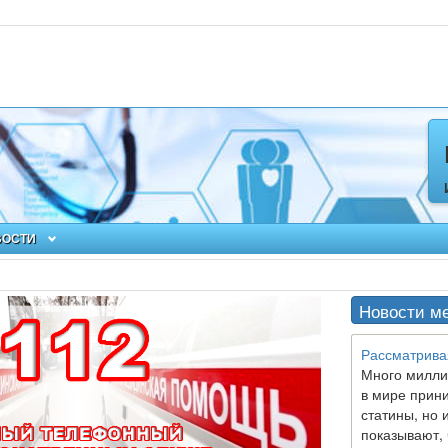
ВОСТИ
Новости м
Рассматрива
Много милли
в мире прин
статины, но 
показывают, 