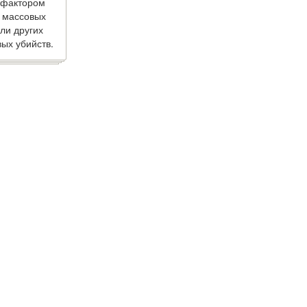
 фактором
 массовых
ли других
ых убийств.
ии материалов ссылка обязательна.