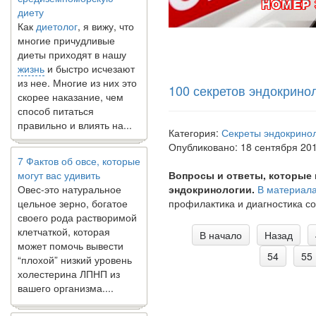
диету
Как
диетолог
, я вижу, что
многие причудливые
диеты приходят в нашу
жизнь
и быстро исчезают
из нее. Многие из них это
скорее наказание, чем
100 секретов эндокрино
способ питаться
правильно и влиять на...
Категория:
Секреты эндокрино
Опубликовано: 18 сентября 20
7 Фактов об овсе, которые
могут вас удивить
Вопросы и ответы, которые в
Овес-это натуральное
эндокринологии.
В материала
цельное зерно, богатое
профилактика и диагностика с
своего рода растворимой
клетчаткой, которая
В начало
Назад
может помочь вывести
“плохой” низкий уровень
54
55
холестерина ЛПНП из
вашего организма....