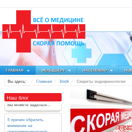
Как я заболел во время
локдауна?
Это странная ситуация:
вы соблюдали все меры
предосторожности
ГЛАВНАЯ
ФЕЛЬДШЕРУ
НАСЕЛЕНИЮ
НО
COVID-19 (вы почти все
Вы здесь:
Главная
book
Секреты эндокринологии
время дома), но, тем не
менее, вы каким-то
образом простудились.
Наш блог
Вы можете задаться...
5 причин обратить
внимание на
средиземноморскую