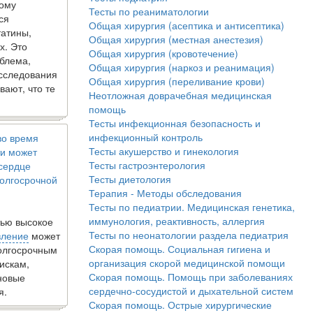
кому
Тесты по реаниматологии
ся
Общая хирургия (асептика и антисептика)
татины,
Общая хирургия (местная анестезия)
х. Это
Общая хирургия (кровотечение)
блема,
Общая хирургия (наркоз и реанимация)
исследования
Общая хирургия (переливание крови)
вают, что те
Неотложная доврачебная медицинская
помощь
Тесты инфекционная безопасность и
инфекционный контроль
во время
Тесты акушерство и гинекология
и может
Тесты гастроэнтерология
 сердце
Тесты диетология
олгосрочной
Терапия - Методы обследования
Тесты по педиатрии. Медицинская генетика,
иммунология, реактивность, аллергия
ью высокое
Тесты по неонатологии раздела педиатрия
вление
может
Скорая помощь. Социальная гигиена и
долгосрочным
организация скорой медицинской помощи
искам,
Скорая помощь. Помощь при заболеваниях
новые
сердечно-сосудистой и дыхательной систем
я.
Скорая помощь. Острые хирургические