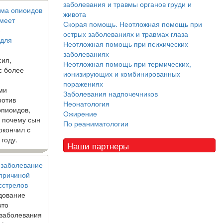
заболевания и травмы органов груди и
ма опиоидов
живота
имеет
Скорая помощь. Неотложная помощь при
е
острых заболеваниях и травмах глаза
 для
Неотложная помощь при психических
заболеваниях
сия,
Неотложная помощь при термических,
с более
ионизирующих и комбинированных
поражениях
ми
Заболевания надпочечников
ротив
Неонатология
опиоидов,
Ожирение
, почему сын
По реаниматологии
окончил с
 году.
Наши партнеры
 заболевание
 причиной
сстрелов
дование
что
 заболевания