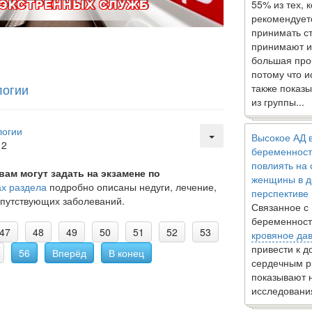
55% из тех, 
рекомендует
принимать с
принимают и
большая про
потому что 
логии
также показы
из группы...
логии
Высокое АД 
12
беременност
повлиять на
ам могут задать на экзамене по
женщины в д
х раздела
подробно описаны недуги, лечение,
перспективе
опутствующих заболеваний.
Связанное с
беременност
47
48
49
50
51
52
53
кровяное да
привести к 
56
Вперёд
В конец
сердечным р
показывают 
исследовани