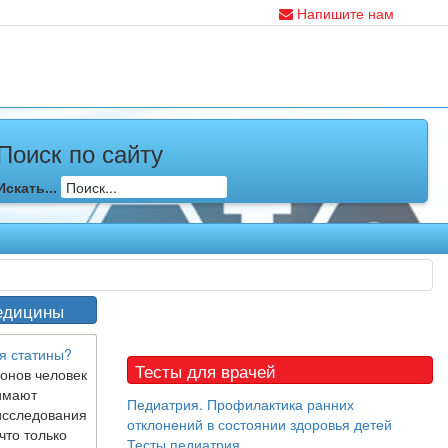
Напишите нам
Поиск по сайту
Искать...
едицины
я статины?
Тесты для врачей
онов человек
имают
Педиатрия. Профилактика ранних
исследования
отклонений в состоянии здоровья детей
что только
Тесты педиатрия