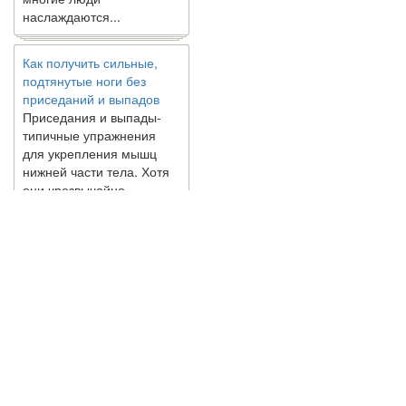
наслаждаются...
Как получить сильные,
подтянутые ноги без
приседаний и выпадов
Приседания и выпады-
типичные упражнения
для укрепления мышц
нижней части тела. Хотя
они чрезвычайно
распространены, они не
могут быть безопасным
вариантом для всех.
Некоторые...
Создана программа
предсказывающая смерть
человека с точностью
90%
© 2010 - 2021 / 03-Ektb.ru
Сайт о 