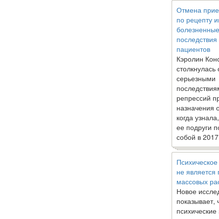
Отмена прие
по рецепту 
болезненны
последствия
пациентов
Кэролин Кон
столкнулась 
серьезными
последствия
репрессий п
назначения 
когда узнала
ее подруги п
собой в 2017
Психическое
не является
массовых ра
Новое иссле
показывает, 
психические