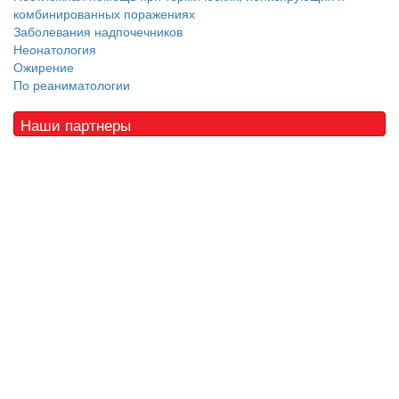
комбинированных поражениях
Заболевания надпочечников
Неонатология
Ожирение
По реаниматологии
Наши партнеры
© 2010 - 2021 / 03-Ektb.ru
Сайт о медицине и скорой помощи
.
Все права защищены. При копировании материалов ссылка
обязательна.