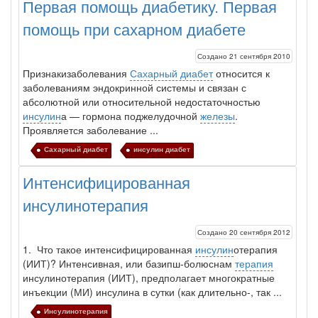
Первая помощь диабетику. Первая
Местная анестезия развивает кардиотоксичность
помощь при сахарном диабете
Федеральная служба по
надзору в сфере
Создано 21 сентября 2010
здравоохранения озвучила
Признакизаболевания
Сахарный диабет
относится к
тревожную статистику. Она
заболеваниям эн­докринной системы и связан с
касаются увеличения риска
абсолютной или отно­сительной недостаточностью
острой кардиотоксичности и
инсулин
а — гормона поджелудочной
железы
.
роста сопутствующих
Проявляется заболевание ...
осложнений от...
Сахарный диабет
инсулин диабет
Интенсифицированная
Закон о праве родителей находиться с детьми в
инсулинотерапия
реанимации внесен в Госдуму
Соответствующий
Создано 20 сентября 2012
законопроект внесен в
1. Что такое интенсифицированная
инсулин
отерапия
палату на
(ИИТ)? Интенсивная, или базипш-болюснам
терапия
рассмотрение. Суть его
инсулин
отерапия (ИИТ), предпо­лагает многократные
заключается в
инъекции (МИ)
инсулин
а в сутки (как длительно-, так ...
нахождении одного из
Инсулинотерапия
родителей в