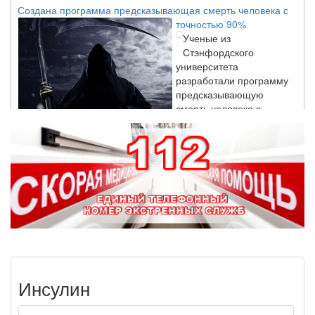
Создана программа предсказывающая смерть человека с
точностью 90%
Ученые из
Стэнфордского
университета
разработали программу
предсказывающую
смерть человека с
высокой точностью.
Зарплата врачей в 2018 году превысит средний доход
россиян в два раза
Глава Минздрава РФ
Вероника Скворцова
опровергла
сообщение о падении
доходов медицинских
работников в
ближайшие годы. Она
Инсулин
заявила об этом на
встрече с журналистами ведущих...