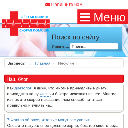
Напишите нам
Меню
Поиск по сайту
Как я заболел во время локдауна?
Искать...
Это странная ситуация: вы соблюдали все меры
предосторожности COVID-19 (вы почти все время дома),
но, тем не менее, вы каким-то образом простудились. Вы
Вы здесь:
Главная
Инсулин
можете задаться...
Наш блог
5 причин обратить внимание на средиземноморскую диету
Как
диетолог
, я вижу, что многие причудливые диеты
приходят в нашу
жизнь
и быстро исчезают из нее. Многие
из них это скорее наказание, чем способ питаться
правильно и влиять на...
7 Фактов об овсе, которые могут вас удивить
Овес-это натуральное цельное зерно, богатое своего рода
растворимой клетчаткой, которая может помочь вывести