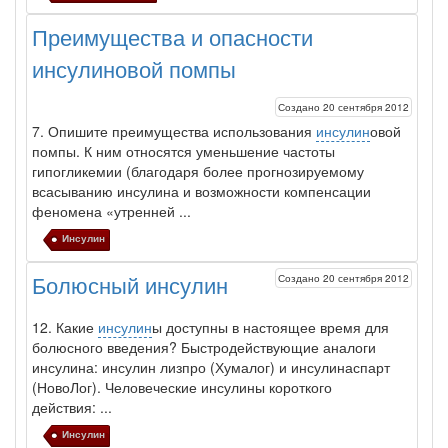
больничной палате
Преимущества и опасности
бесплатно, в течении всего срока лечения...
инсулиновой помпы
Создано 20 сентября 2012
7. Опишите преимущества использования
инсулин
овой
помпы. К ним относятся уменьшение частоты
гипогликемии (благодаря более прогнози­руемому
всасыванию
инсулин
а и возможности компенсации
феномена «утренней ...
Инсулин
Создано 20 сентября 2012
Болюсный инсулин
12. Какие
инсулин
ы доступны в настоящее время для
болюсного введения? Быстродействующие аналоги
инсулин
а:
инсулин
лизпро (Хумалог) и
инсулин
аспарт
(НовоЛог). Человеческие
инсулин
ы короткого
действия: ...
Инсулин