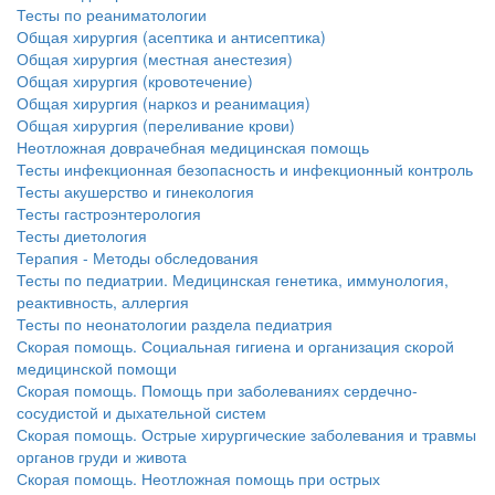
нахождении одного из
Тесты по реаниматологии
родителей в
Общая хирургия (асептика и антисептика)
больничной палате
Общая хирургия (местная анестезия)
Общая хирургия (кровотечение)
бесплатно, в течении всего срока лечения...
Общая хирургия (наркоз и реанимация)
Общая хирургия (переливание крови)
Неотложная доврачебная медицинская помощь
Тесты инфекционная безопасность и инфекционный контроль
Тесты акушерство и гинекология
Тесты гастроэнтерология
Тесты диетология
Терапия - Методы обследования
Тесты по педиатрии. Медицинская генетика, иммунология,
реактивность, аллергия
Тесты по неонатологии раздела педиатрия
Скорая помощь. Социальная гигиена и организация скорой
медицинской помощи
Скорая помощь. Помощь при заболеваниях сердечно-
сосудистой и дыхательной систем
Скорая помощь. Острые хирургические заболевания и травмы
органов груди и живота
Скорая помощь. Неотложная помощь при острых