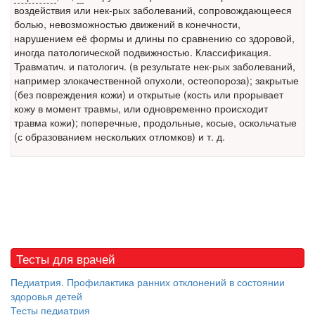
заявила об этом на
воздействия или нек-рых заболеваний, сопровождающееся
встрече с журналистами ведущих...
болью, невозможностью движений в конечности,
нарушением её формы и длины по сравнению со здоровой,
Местная анестезия развивает кардиотоксичность
иногда патологической подвижностью. Классификация.
Федеральная служба по
Травматич. и патологич. (в результате нек-рых заболеваний,
надзору в сфере
например злокачественной опухоли, остеопороза); закрытые
здравоохранения озвучила
(без повреждения кожи) и открытые (кость или прорывает
тревожную статистику. Она
кожу в момент травмы, или одновременно происходит
касаются увеличения риска
травма кожи); поперечные, продольные, косые, оскольчатые
острой кардиотоксичности и
(с образованием нескольких отломков) и т. д.
роста сопутствующих
осложнений от...
Закон о праве родителей находиться с детьми в
реанимации внесен в Госдуму
Соответствующий
Тесты для врачей
законопроект внесен в
палату на
Педиатрия. Профилактика ранних отклонений в состоянии
рассмотрение. Суть его
здоровья детей
заключается в
Тесты педиатрия