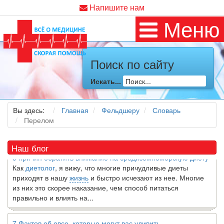
Напишите нам
Меню
Поиск по сайту
Искать...
Как я заболел во время локдауна?
Это странная ситуация: вы соблюдали все меры
предосторожности COVID-19 (вы почти все время дома),
Вы здесь:
Главная
Фельдшеру
Словарь
но, тем не менее, вы каким-то образом простудились. Вы
Перелом
можете задаться...
Наш блог
5 причин обратить внимание на средиземноморскую диету
Как
диетолог
, я вижу, что многие причудливые диеты
приходят в нашу
жизнь
и быстро исчезают из нее. Многие
из них это скорее наказание, чем способ питаться
правильно и влиять на...
7 Фактов об овсе, которые могут вас удивить