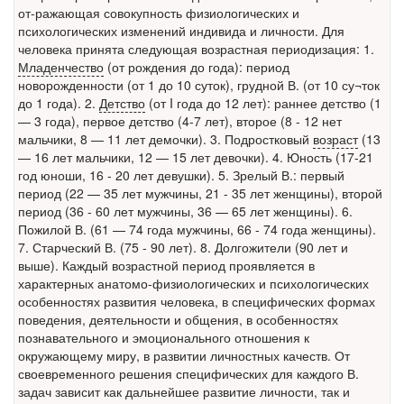
от-ражающая совокупность физиологических и
Местная анестезия развивает кардиотоксичность
психологических изменений индивида и личности. Для
Федеральная служба по
человека принята следующая возрастная периодизация: 1.
надзору в сфере
Младенчество
(от рождения до года): период
здравоохранения озвучила
новорожденности (от 1 до 10 суток), грудной В. (от 10 су¬ток
тревожную статистику. Она
до 1 года). 2.
Детство
(от I года до 12 лет): раннее детство (1
касаются увеличения риска
— 3 года), первое детство (4-7 лет), второе (8 - 12 нет
острой кардиотоксичности и
мальчики, 8 — 11 лет демочки). 3. Подростковый
возраст
(13
роста сопутствующих
— 16 лет мальчики, 12 — 15 лет девочки). 4. Юность (17-21
осложнений от...
год юноши, 16 - 20 лет девушки). 5. Зрелый В.: первый
период (22 — 35 лет мужчины, 21 - 35 лет женщины), второй
период (36 - 60 лет мужчины, 36 — 65 лет женщины). 6.
Пожилой В. (61 — 74 года мужчины, 66 - 74 года женщины).
Закон о праве родителей находиться с детьми в
7. Старческий В. (75 - 90 лет). 8. Долгожители (90 лет и
реанимации внесен в Госдуму
выше). Каждый возрастной период проявляется в
Соответствующий
характерных анатомо-физиологических и психологических
законопроект внесен в
особенностях развития человека, в специфических формах
палату на
поведения, деятельности и общения, в особенностях
рассмотрение. Суть его
познавательного и эмоционального отношения к
заключается в
окружающему миру, в развитии личностных качеств. От
нахождении одного из
своевременного решения специфических для каждого В.
родителей в
задач зависит как дальнейшее развитие личности, так и