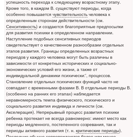
больничной палате
успешность перехода к следующему возрастному этапу.
бесплатно, в течении всего срока лечения...
Кроме того, в каждом В. существуют периоды, когда
особенно повышается
чувствительность
человека к
определенным сторонам действительности (см.
Сенситивность
) и создаются благоприятные предпосылки
для развития психики в определенном направлении.
Наступление подобных сенситивных периодов
свидетельствует о качественном разнообразии отдельных
этапов развития. Границы определенных возрастных
периодов у каждого человека могут быть различны в
зависимости от конкретных исторических и социально-
экономических условий его жизни, а также от
индивидуальной динамики психически:', процессов.
Становление отдельных психических функций часто не
совпадает с временными фазами В. В отдельные периоды В.
(особенно на ранних его этапах) наблюдается
неравномерность темпа физического, психического и
социального развития индивида и личности (см.
Акселерация). Непрерывный процесс развития психики
ребенка протекает не всегда равномерно: имеют место как
периоды медленного, постепенного созревания, так и
периоды активного развития (т. н.
критические периоды
).
Последние обычно сопровождаются более или менее