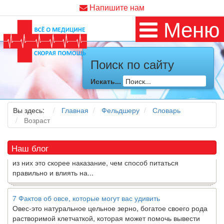
Напишите нам
Меню
Поиск по сайту
Как я заболел во время локдауна?
Это странная ситуация: вы соблюдали все меры
Искать...
предосторожности COVID-19 (вы почти все время дома),
но, тем не менее, вы каким-то образом простудились. Вы
можете задаться...
Вы здесь:
Главная
Фельдшеру
Словарь
Возраст
5 причин обратить внимание на средиземноморскую диету
Как
диетолог
, я вижу, что многие причудливые диеты
Наш блог
приходят в нашу
жизнь
и быстро исчезают из нее. Многие
из них это скорее наказание, чем способ питаться
правильно и влиять на...
7 Фактов об овсе, которые могут вас удивить
Овес-это натуральное цельное зерно, богатое своего рода
растворимой клетчаткой, которая может помочь вывести
“плохой” низкий уровень холестерина ЛПНП из вашего