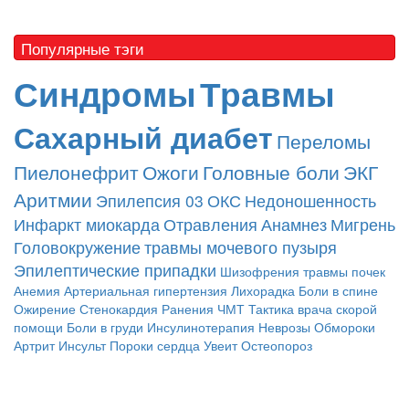
Популярные тэги
Синдромы
Травмы
Сахарный диабет
Переломы
Пиелонефрит
Ожоги
Головные боли
ЭКГ
Аритмии
Эпилепсия
03
ОКС
Недоношенность
Инфаркт миокарда
Отравления
Анамнез
Мигрень
Головокружение
травмы мочевого пузыря
Эпилептические припадки
Шизофрения
травмы почек
Анемия
Артериальная гипертензия
Лихорадка
Боли в спине
Ожирение
Стенокардия
Ранения
ЧМТ
Тактика врача скорой
помощи
Боли в груди
Инсулинотерапия
Неврозы
Обмороки
Артрит
Инсульт
Пороки сердца
Увеит
Остеопороз