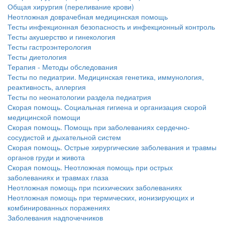
нахождении одного из
Общая хирургия (переливание крови)
родителей в
Неотложная доврачебная медицинская помощь
больничной палате
Тесты инфекционная безопасность и инфекционный контроль
бесплатно, в течении всего срока лечения...
Тесты акушерство и гинекология
Тесты гастроэнтерология
Тесты диетология
Терапия - Методы обследования
Тесты по педиатрии. Медицинская генетика, иммунология,
реактивность, аллергия
Тесты по неонатологии раздела педиатрия
Скорая помощь. Социальная гигиена и организация скорой
медицинской помощи
Скорая помощь. Помощь при заболеваниях сердечно-
сосудистой и дыхательной систем
Скорая помощь. Острые хирургические заболевания и травмы
органов груди и живота
Скорая помощь. Неотложная помощь при острых
заболеваниях и травмах глаза
Неотложная помощь при психических заболеваниях
Неотложная помощь при термических, ионизирующих и
комбинированных поражениях
Заболевания надпочечников