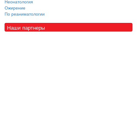
Неонатология
Ожирение
По реаниматологии
Наши партнеры
© 2010 - 2021 / 03-Ektb.ru
Сайт о медицине и скорой помощи
.
Все права защищены. При копировании материалов ссылка
обязательна.