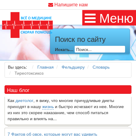
Напишите нам
Меню
Поиск по сайту
Искать...
Как я заболел во время локдауна?
Это странная ситуация: вы соблюдали все меры
предосторожности COVID-19 (вы почти все время дома),
Вы здесь:
Главная
Фельдшеру
Словарь
но, тем не менее, вы каким-то образом простудились. Вы
Тиреотоксикоз
можете задаться...
Наш блог
5 причин обратить внимание на средиземноморскую диету
Как
диетолог
, я вижу, что многие причудливые диеты
приходят в нашу
жизнь
и быстро исчезают из нее. Многие
из них это скорее наказание, чем способ питаться
правильно и влиять на...
7 Фактов об овсе, которые могут вас удивить