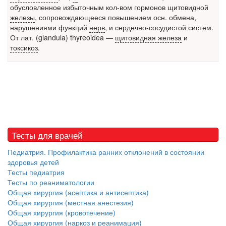
обусловленное избыточным кол-вом гормонов щитовидной
встрече с журналистами ведущих...
железы
, сопровождающееся повышением осн. обмена,
нарушениями функций
нерв
, и сердечно-сосудистой систем.
Местная анестезия развивает кардиотоксичность
От лат. (glandula) thyreoidea —
щитовидная железа
и
Федеральная служба по
токсикоз
.
надзору в сфере
здравоохранения озвучила
тревожную статистику. Она
касаются увеличения риска
острой кардиотоксичности и
роста сопутствующих
осложнений от...
Тесты для врачей
Педиатрия. Профилактика ранних отклонений в состоянии
Закон о праве родителей находиться с детьми в
здоровья детей
реанимации внесен в Госдуму
Соответствующий
Тесты педиатрия
Тесты по реаниматологии
законопроект внесен в
Общая хирургия (асептика и антисептика)
палату на
Общая хирургия (местная анестезия)
рассмотрение. Суть его
Общая хирургия (кровотечение)
заключается в
Общая хирургия (наркоз и реанимация)