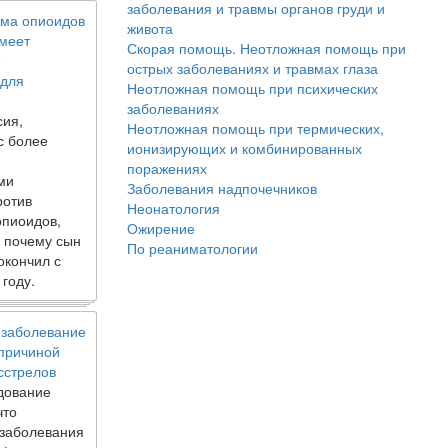
заболевания и травмы органов груди и
ма опиоидов
живота
имеет
Скорая помощь. Неотложная помощь при
е
острых заболеваниях и травмах глаза
 для
Неотложная помощь при психических
заболеваниях
сия,
Неотложная помощь при термических,
с более
ионизирующих и комбинированных
поражениях
ми
Заболевания надпочечников
ротив
Неонатология
опиоидов,
Ожирение
, почему сын
По реаниматологии
окончил с
 году.
 заболевание
 причиной
сстрелов
дование
что
 заболевания