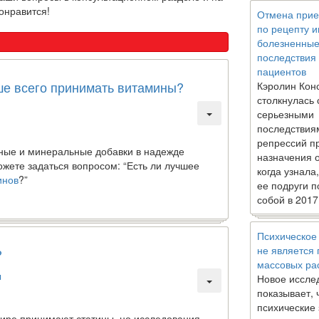
онравится!
Отмена прие
по рецепту 
болезненны
последствия
пациентов
ше всего принимать витамины?
Кэролин Кон
столкнулась 
серьезными
последствия
репрессий п
ные и минеральные добавки в надежде
назначения 
жете задаться вопросом: “Есть ли лучшее
когда узнала
инов
?”
ее подруги п
собой в 2017
Психическое
не является
?
массовых ра
ы
Новое иссле
показывает, 
психические
мире принимают статины, но исследования