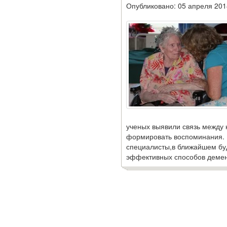
Опубликовано: 05 апреля 201
Глава Минздрава РФ
Вероника Скворцова
опровергла сообщение о
падении доходов
медицинских работников
в ближайшие годы. Она
заявила об этом на
встрече с журналистами
ведущих...
Местная анестезия
ученых выявили связь между 
развивает
формировать воспоминания. 
кардиотоксичность
специалисты,в ближайшем бу
эффективных способов деме
Федеральная служба по