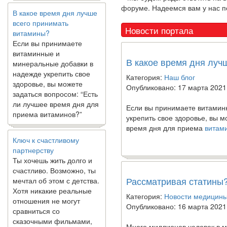
В какое время дня лучше
форуме. Надеемся вам у нас п
всего принимать
витамины?
Новости портала
Если вы принимаете
витаминные и
минеральные добавки в
В какое время дня луч
надежде укрепить свое
здоровье, вы можете
Категория:
Наш блог
задаться вопросом: “Есть
Опубликовано: 17 марта 2021
ли лучшее время дня для
приема витаминов?”
Если вы принимаете витамин
укрепить свое здоровье,
вы мо
время дня для приема
витам
Ключ к счастливому
партнерству
Ты хочешь жить долго и
счастливо. Возможно, ты
мечтал об этом с детства.
Хотя никакие реальные
Рассматривая статины
отношения не могут
Категория:
Новости медицин
сравниться со
Опубликовано: 16 марта 2021
сказочными фильмами,
многие люди
Много миллионов человек в 