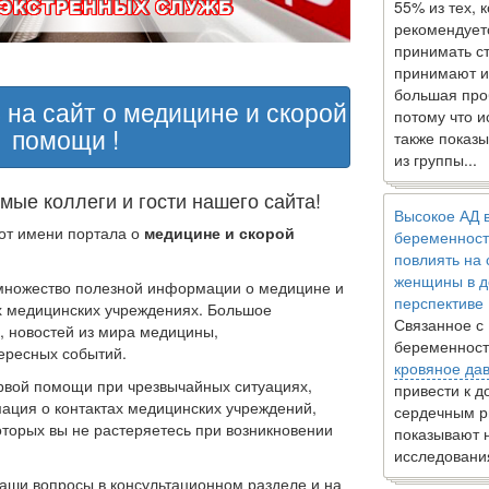
55% из тех, 
рекомендует
принимать с
принимают и
большая про
 на сайт о медицине и скорой
потому что 
помощи !
также показы
из группы...
мые коллеги и гости нашего сайта!
Высокое АД 
от имени портала о
медицине и скорой
беременност
повлиять на
женщины в д
ножество полезной информации о медицине и
перспективе
их медицинских учреждениях. Большое
Связанное с
, новостей из мира медицины,
беременност
ересных событий.
кровяное да
вой помощи при чрезвычайных ситуациях,
привести к 
ция о контактах медицинских учреждений,
сердечным р
торых вы не растеряетесь при возникновении
показывают 
исследовани
ши вопросы в консультационном разделе и на