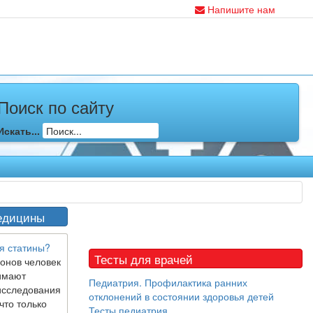
Напишите нам
Поиск по сайту
Искать...
едицины
я статины?
Тесты для врачей
онов человек
имают
Педиатрия. Профилактика ранних
исследования
отклонений в состоянии здоровья детей
что только
Тесты педиатрия