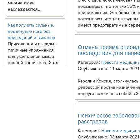
наслаждаются...
показывают, что только 55% и
принимают их. Это большая п
Как получить сильные,
показывают, что те из группы
подтянутые ноги без
имеют предотвратимые серд
приседаний и выпадов
Приседания и выпады-
типичные упражнения
Отмена приема опиоид
для укрепления мышц
последствия для паци
нижней части тела. Хотя
они чрезвычайно
Категория:
Новости медицин
распространены, они не
Опубликовано: 11 марта 2021
могут быть безопасным
вариантом для всех.
Кэролин Консия, столкнулась
Некоторые...
репрессий против назначения
подруги покончил с собой в 2
Создана программа
предсказывающая смерть
Психическое заболеван
человека с точностью
расстрелов
90%
Категория:
Новости медицин
Опубликовано: 03 марта 2021