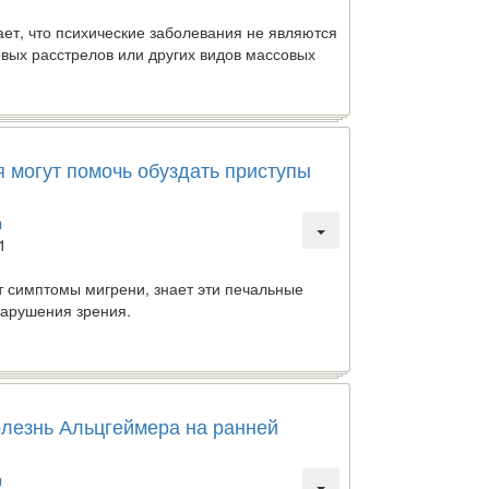
ет, что психические заболевания не являются
вых расстрелов или других видов массовых
 могут помочь обуздать приступы
ы
1
ют симптомы мигрени, знает эти печальные
нарушения зрения.
олезнь Альцгеймера на ранней
ы