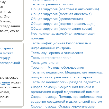
кому
Тесты по реаниматологии
ся
Общая хирургия (асептика и антисептика)
татины,
Общая хирургия (местная анестезия)
х. Это
Общая хирургия (кровотечение)
блема,
Общая хирургия (наркоз и реанимация)
исследования
Общая хирургия (переливание крови)
вают, что те
Неотложная доврачебная медицинская
помощь
Тесты инфекционная безопасность и
инфекционный контроль
во время
Тесты акушерство и гинекология
и может
Тесты гастроэнтерология
 сердце
Тесты диетология
олгосрочной
Терапия - Методы обследования
Тесты по педиатрии. Медицинская генетика,
иммунология, реактивность, аллергия
ью высокое
Тесты по неонатологии раздела педиатрия
вление
может
Скорая помощь. Социальная гигиена и
долгосрочным
организация скорой медицинской помощи
искам,
Скорая помощь. Помощь при заболеваниях
новые
сердечно-сосудистой и дыхательной систем
я.
Скорая помощь. Острые хирургические