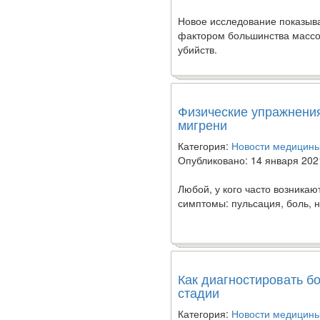
Новое исследование показыва
фактором большинства массо
убийств.
Ученые из
Стэнфордского
Физические упражнения
университета
мигрени
разработали программу
предсказывающую
Категория:
Новости медицин
смерть человека с
Опубликовано: 14 января 202
высокой точностью.
Любой, у кого часто возника
симптомы: пульсация, боль, 
Зарплата врачей в 2018
году превысит средний
доход россиян в два раза
Как диагностировать б
стадии
Категория:
Новости медицин