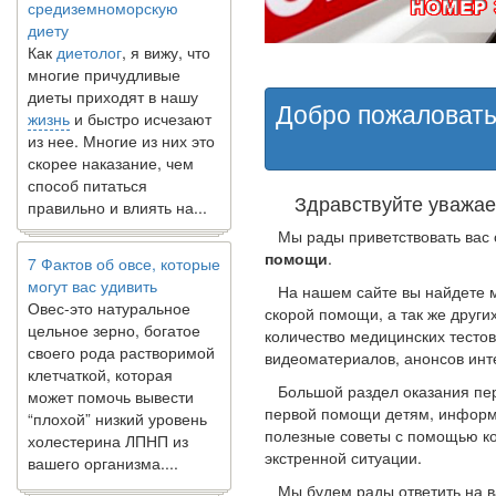
диету
Как
диетолог
, я вижу, что
многие причудливые
диеты приходят в нашу
жизнь
и быстро исчезают
Добро пожаловать
из нее. Многие из них это
скорее наказание, чем
способ питаться
правильно и влиять на...
Здравствуйте уважае
Мы рады приветствовать вас 
7 Фактов об овсе, которые
помощи
.
могут вас удивить
Овес-это натуральное
На нашем сайте вы найдете м
цельное зерно, богатое
скорой помощи, а так же друг
своего рода растворимой
количество медицинских тестов
клетчаткой, которая
видеоматериалов, анонсов инт
может помочь вывести
Большой раздел оказания пер
“плохой” низкий уровень
первой помощи детям, информа
холестерина ЛПНП из
полезные советы с помощью ко
вашего организма....
экстренной ситуации.
Мы будем рады ответить на ва