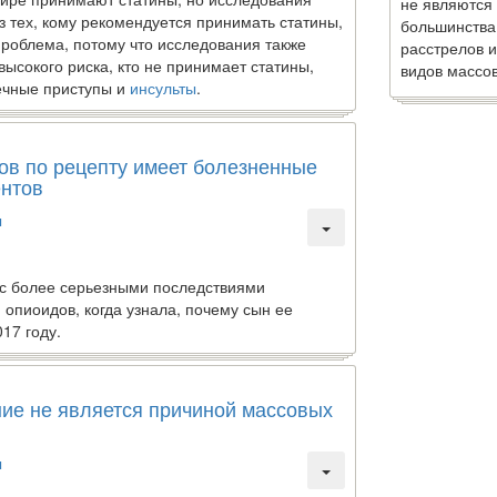
не являются
з тех, кому рекомендуется принимать статины,
большинства
роблема, потому что исследования также
расстрелов и
 высокого риска, кто не принимает статины,
видов массов
ечные приступы и
инсульты
.
ов по рецепту имеет болезненные
ентов
ы
 с более серьезными последствиями
 опиоидов, когда узнала, почему сын ее
017 году.
ие не является причиной массовых
ы