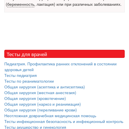
(
беременность
, лактация) или при различных заболеваниях.
встрече с журналистами ведущих...
Местная анестезия развивает кардиотоксичность
Федеральная служба по
надзору в сфере
здравоохранения озвучила
тревожную статистику. Она
касаются увеличения риска
Тесты для врачей
острой кардиотоксичности и
роста сопутствующих
Педиатрия. Профилактика ранних отклонений в состоянии
осложнений от...
здоровья детей
Тесты педиатрия
Тесты по реаниматологии
Общая хирургия (асептика и антисептика)
Закон о праве родителей находиться с детьми в
Общая хирургия (местная анестезия)
реанимации внесен в Госдуму
Общая хирургия (кровотечение)
Соответствующий
Общая хирургия (наркоз и реанимация)
законопроект внесен в
Общая хирургия (переливание крови)
палату на
Неотложная доврачебная медицинская помощь
рассмотрение. Суть его
Тесты инфекционная безопасность и инфекционный контроль
заключается в
Тесты акушерство и гинекология