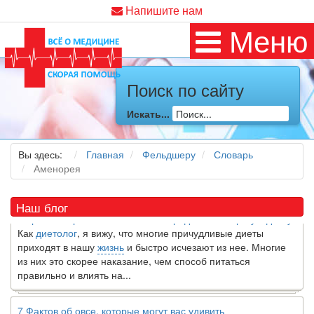
Напишите нам
Меню
Поиск по сайту
Искать...
Как я заболел во время локдауна?
Это странная ситуация: вы соблюдали все меры
предосторожности COVID-19 (вы почти все время дома),
Вы здесь:
Главная
Фельдшеру
Словарь
но, тем не менее, вы каким-то образом простудились. Вы
Аменорея
можете задаться...
Наш блог
5 причин обратить внимание на средиземноморскую диету
Как
диетолог
, я вижу, что многие причудливые диеты
приходят в нашу
жизнь
и быстро исчезают из нее. Многие
из них это скорее наказание, чем способ питаться
правильно и влиять на...
7 Фактов об овсе, которые могут вас удивить