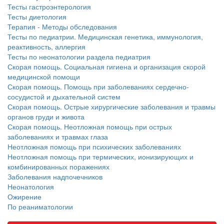
нахождении одного из
Тесты гастроэнтерология
родителей в
Тесты диетология
больничной палате
Терапия - Методы обследования
бесплатно, в течении всего срока лечения...
Тесты по педиатрии. Медицинская генетика, иммунология,
реактивность, аллергия
Тесты по неонатологии раздела педиатрия
Скорая помощь. Социальная гигиена и организация скорой
медицинской помощи
Скорая помощь. Помощь при заболеваниях сердечно-
сосудистой и дыхательной систем
Скорая помощь. Острые хирургические заболевания и травмы
органов груди и живота
Скорая помощь. Неотложная помощь при острых
заболеваниях и травмах глаза
Неотложная помощь при психических заболеваниях
Неотложная помощь при термических, ионизирующих и
комбинированных поражениях
Заболевания надпочечников
Неонатология
Ожирение
По реаниматологии