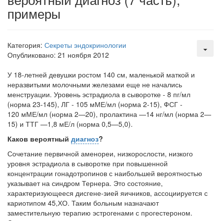
Местная анестезия развивает кардиотоксичность
примеры
Федеральная служба по
надзору в сфере
здравоохранения озвучила
Категория:
Секреты эндокринологии
тревожную статистику. Она
Опубликовано: 21 ноября 2012
касаются увеличения риска
острой кардиотоксичности и
У 18-летней девушки ростом 140 см,
маленькой маткой и
роста сопутствующих
неразвитыми молочными железами еще не начались
осложнений от...
менструации. Уровень эстрадиола в сыворотке - 8 пг/мл
(норма 23-145), ЛГ - 105 мМЕ/мл (норма 2-15), ФСГ -
120 мМЕ/мл (норма 2—20), пролактина —14 нг/мл (норма 2—
Закон о праве родителей находиться с детьми в
15) и ТТГ —1,8 мЕ/л (норма 0,5—5,0).
реанимации внесен в Госдуму
Каков вероятный
диагноз
?
Соответствующий
законопроект внесен в
Сочетание первичной аменореи, низкорослости, низкого
уровня эстрадиола в сыворотке при повышенной
палату на
концентрации гонадотропинов с наибольшей вероят­ностью
рассмотрение. Суть его
указывает на синдром Тернера. Это состояние,
заключается в
характеризующееся дисгене-зией яичников, ассоциируется с
нахождении одного из
кариотипом 45,ХО. Таким больным назначают
родителей в
заместительную терапию эстрогенами с прогестероном.
больничной палате