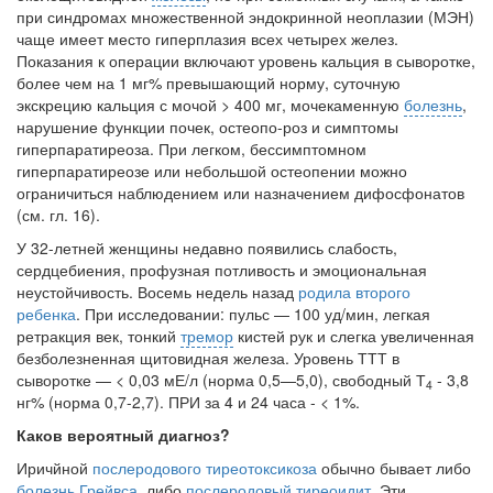
при синд­ромах множественной эндокринной неоплазии (МЭН)
чаще имеет место гипер­плазия всех четырех желез.
Показания к операции включают уровень кальция в сыворотке,
более чем на 1 мг% превышающий норму, суточную
экскрецию каль­ция с мочой > 400 мг, мочекаменную
болезнь
,
нарушение функции почек, остеопо-роз и симптомы
гиперпаратиреоза. При легком, бессимптомном
гиперпаратиреозе или небольшой остеопении можно
ограничиться наблюдением или назначением дифосфонатов
(см. гл. 16).
У 32-летней женщины недавно появились слабость,
сердцебиения, профузная потливость и эмоциональная
неустойчивость. Восемь недель назад
родила второго
ребенка
. При исследовании: пульс — 100 уд/мин, легкая
ретракция век, тонкий
тремор
кистей рук и слегка увеличенная
безболезненная щитовид­ная железа. Уровень ТТТ в
сыворотке — < 0,03 мЕ/л (норма 0,5—5,0), свобод­ный Т
- 3,8
4
нг% (норма 0,7-2,7). ПРИ за 4 и 24 часа - < 1%.
Каков вероят­ный диагноз?
Иричйной
послеродового тиреотоксикоза
обычно бывает либо
болезнь Грейвса
, либо
послеродовый тиреоидит
. Эти