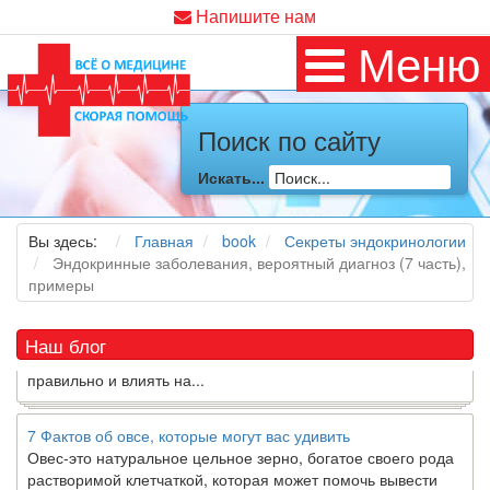
Напишите нам
Меню
Как я заболел во время локдауна?
Поиск по сайту
Это странная ситуация: вы соблюдали все меры
предосторожности COVID-19 (вы почти все время дома),
Искать...
но, тем не менее, вы каким-то образом простудились. Вы
можете задаться...
Вы здесь:
Главная
book
Секреты эндокринологии
Эндокринные заболевания, вероятный диагноз (7 часть),
5 причин обратить внимание на средиземноморскую диету
примеры
Как
диетолог
, я вижу, что многие причудливые диеты
приходят в нашу
жизнь
и быстро исчезают из нее. Многие
из них это скорее наказание, чем способ питаться
Наш блог
правильно и влиять на...
7 Фактов об овсе, которые могут вас удивить
Овес-это натуральное цельное зерно, богатое своего рода
растворимой клетчаткой, которая может помочь вывести
“плохой” низкий уровень холестерина ЛПНП из вашего