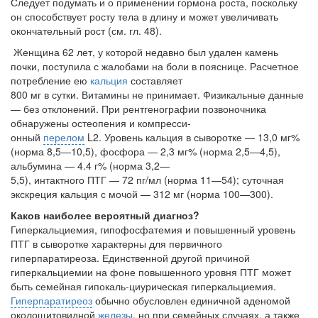
Следует подумать и о примене­нии гормона роста, поскольку
бесплатно, в течении всего срока лечения...
он способствует росту тела в длину и может увеличивать
окончательный рост (см. гл. 48).
Женщина 62 лет, у которой недавно был удален камень
почки, поступила с жалобами на боли в пояснице. Расчетное
потребление ею
кальция
составляет
800 мг в сутки. Витамины не принимает. Физикальные данные
— без отклонений. При рентгенографии позвоночника
обнаружены остеопения и компресси-
онный
перелом
L2. Уровень кальция в сыворотке — 13,0 мг%
(норма 8,5—10,5), фосфора — 2,3 мг% (норма 2,5—4,5),
альбумина — 4.4 г% (норма 3,2—
5,5), интактного ПТГ — 72 пг/мл (норма 11—54); суточная
экскреция кальция с мочой — 312 мг (норма 100—300).
Каков наиболее вероятный диагноз?
Гиперкальциемия, гипофосфатемия и повышенный уровень
ПТГ в сыворотке характерны для первичного
гиперпаратиреоза. Единственной другой причиной
гиперкальциемии на фоне повышенного уровня ПТГ может
быть семейная гипокаль-циурическая гиперкальциемия.
Гиперпаратиреоз
обычно обусловлен единичной аденомой
околощитовидной
железы
, но при семейных случаях, а также