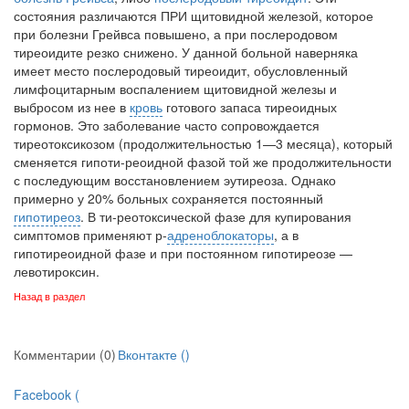
состояния различаются ПРИ щитовидной желе­зой, которое
при болезни Грейвса повышено, а при послеродовом
тиреоидите резко снижено. У данной больной наверняка
имеет место послеродовый тиреоидит, обусловленный
лимфоцитарным воспалением щитовидной железы и
выбросом из нее в
кровь
готового запаса тиреоидных
гормонов. Это заболевание часто сопровождает­ся
тиреотоксикозом (продолжительностью 1—3 месяца), который
сменяется гипоти-реоидной фазой той же продолжительности
с последующим восстановлением эутиреоза. Однако
примерно у 20% больных сохраняется постоянный
гипотиреоз
. В ти-реотоксической фазе для купирования
симптомов применяют р-
адреноблокаторы
, а в
гипотиреоидной фазе и при постоянном гипотиреозе —
левотироксин.
Назад в раздел
Комментарии (0)
Вконтакте (
)
Facebook (