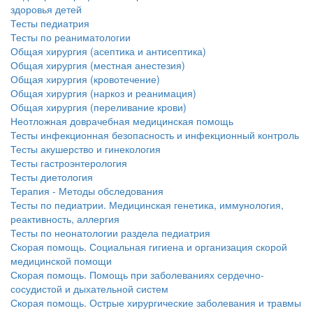
больничной палате
здоровья детей
Тесты педиатрия
бесплатно, в течении всего срока лечения...
Тесты по реаниматологии
Общая хирургия (асептика и антисептика)
Общая хирургия (местная анестезия)
Общая хирургия (кровотечение)
Общая хирургия (наркоз и реанимация)
Общая хирургия (переливание крови)
Неотложная доврачебная медицинская помощь
Тесты инфекционная безопасность и инфекционный контроль
Тесты акушерство и гинекология
Тесты гастроэнтерология
Тесты диетология
Терапия - Методы обследования
Тесты по педиатрии. Медицинская генетика, иммунология,
реактивность, аллергия
Тесты по неонатологии раздела педиатрия
Скорая помощь. Социальная гигиена и организация скорой
медицинской помощи
Скорая помощь. Помощь при заболеваниях сердечно-
сосудистой и дыхательной систем
Скорая помощь. Острые хирургические заболевания и травмы