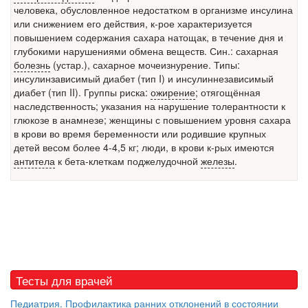
человека, обусловленное недостатком в организме
инсулина
Местная анестезия развивает кардиотоксичность
или снижением его действия, к-рое характеризуется
Федеральная служба по
повышением содержания сахара натощак, в течение дня и
надзору в сфере
глубокими нарушениями обмена веществ. Син.: сахарная
здравоохранения озвучила
болезнь
(устар.), сахарное мочеизнурение. Типы:
тревожную статистику. Она
инсулинзависимый диабет (тип I) и инсулиннезависимый
касаются увеличения риска
диабет (тип II). Группы риска:
ожирение
; отягощённая
острой кардиотоксичности и
наследственность; указания на нарушение толерантности к
роста сопутствующих
глюкозе в анамнезе; женщины с повышением уровня сахара
осложнений от...
в крови во время беременности или родившие крупных
детей весом более 4-4,5 кг; люди, в крови к-рых имеются
антитела
к бета-клеткам поджелудочной
железы
.
Закон о праве родителей находиться с детьми в
реанимации внесен в Госдуму
Соответствующий
законопроект внесен в
палату на
рассмотрение. Суть его
заключается в
Тесты для врачей
нахождении одного из
родителей в
Педиатрия. Профилактика ранних отклонений в состоянии