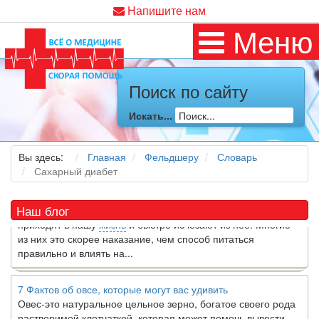
Напишите нам
Меню
Поиск по сайту
Как я заболел во время локдауна?
Это странная ситуация: вы соблюдали все меры
Искать...
предосторожности COVID-19 (вы почти все время дома),
но, тем не менее, вы каким-то образом простудились. Вы
можете задаться...
Вы здесь:
Главная
Фельдшеру
Словарь
Сахарный диабет
5 причин обратить внимание на средиземноморскую диету
Как
диетолог
, я вижу, что многие причудливые диеты
Наш блог
приходят в нашу
жизнь
и быстро исчезают из нее. Многие
из них это скорее наказание, чем способ питаться
правильно и влиять на...
7 Фактов об овсе, которые могут вас удивить
Овес-это натуральное цельное зерно, богатое своего рода
растворимой клетчаткой, которая может помочь вывести