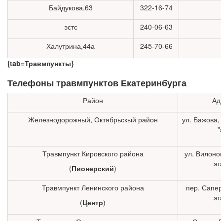
Байдукова,63
322-16-74
эстс
240-06-63
Халутрина,44а
245-70-66
{tab=Травмпункты}
Телефоны травмпунктов Екатеринбурга
Район
Ад
Железнодорожный, Октябрьскый район
ул. Бажова, 
"
Травмпункт Кировского района
ул. Вилонов
эт
(
Пионерский
)
Травмпункт Ленинского района
пер. Сапер
эт
(
Центр
)