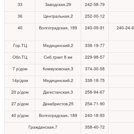
33
Заводская,29
242-58-79
36
Центральная,2
252-00-12
40
Волгоградская, 189
240-09-91
240-24-6
Гор.ТЦ
Медицинский,2
338-19-77
Обл.ТЦ
Сиб.тракт 8 км
229-98-57
7 р/дом
Комвузовская,3
374-30-58
14р/дом
Медицинский,2
338-18-75
20 р/дом
Дагестанская,3
258-94-67
27 р/дом
Декабристов,25
254-71-90
40 р/дом
Волгоградская, 189
240-18-93
Гражданская,7
358-40-72