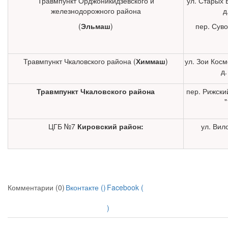
Травмпункт Орджоникидзевского и
ул. Старых 
железнодорожного района
д
(
Эльмаш
)
пер. Суво
Травмпункт Чкаловского района (
Химмаш
)
ул. Зои Кос
д.
Травмпункт Чкаловского района
пер. Рижский
"
ЦГБ №7
Кировский район:
ул. Вил
Комментарии (0)
Вконтакте (
)
Facebook (
)