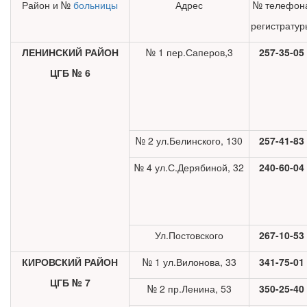
Район и №
больницы
Адрес
№ телефон
регистратур
ЛЕНИНСКИЙ РАЙОН
№ 1 пер.Саперов,3
257-35-05
Закон о праве родителей находиться с детьми в реанимации в
ЦГБ № 6
Соответствующий законопр
рассмотрение. Суть его за
одного из родителей в бол
в течении всего срока лечен
№ 2 ул.Белинского, 130
257-41-83
№ 4 ул.С.Дерябиной, 32
240-60-04
Ул.Постовского
267-10-53
КИРОВСКИЙ РАЙОН
№ 1 ул.Вилонова, 33
341-75-01
ЦГБ № 7
№ 2 пр.Ленина, 53
350-25-40