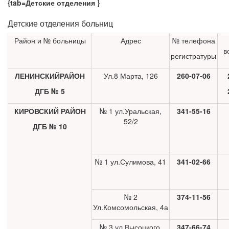
{tab=Детские отделения }
Детские отделения больниц
Район и № больницы
Адрес
№ телефона
в
регистратуры
ЛЕНИНСКИЙРАЙОН
Ул.8 Марта, 126
260-07-06
ДГБ № 5
КИРОВСКИЙ РАЙОН
№ 1 ул.Уральская,
341-55-16
52/2
ДГБ № 10
№ 1 ул.Сулимова, 41
341-02-66
№ 2
374-11-56
Ул.Комсомольская, 4а
№ 3 ул.Высоцкого,
347-66-74