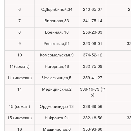
6
С.Дерябиной,34
240-65-07
2
7
Вилонова,33
341-75-14
8
Военная, 18
256-23-83
9
Решетская,51
323-06-01
3
10
Комсомольская,9
374-52-12
11(сомат.)
Нагорная,48
382-75-09
11 (инфекц.)
Челюскинцев,5
359-41-27
14
Медицинский,2
338-19-73 (т/
о)
15 (сомат.)
Орджоникидзе 13
338-69-56
15 (инфекц.)
Н.Фронта,21
332-18-56
3
16
Машинистов,6
353-93-60