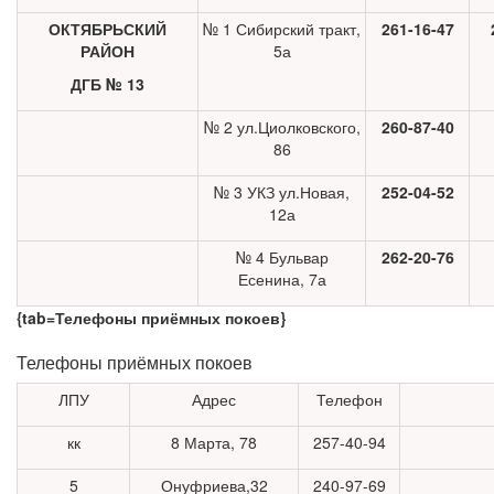
ОКТЯБРЬСКИЙ
№ 1 Сибирский тракт,
261-16-47
РАЙОН
5а
ДГБ № 13
№ 2 ул.Циолковского,
260-87-40
86
№ 3 УКЗ ул.Новая,
252-04-52
12а
№ 4 Бульвар
262-20-76
Есенина, 7а
{tab=Телефоны приёмных покоев}
Телефоны приёмных покоев
ЛПУ
Адрес
Телефон
кк
8 Марта, 78
257-40-94
5
Онуфриева,32
240-97-69