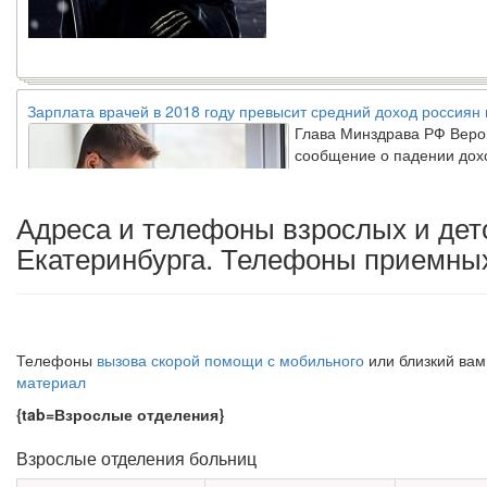
Зарплата врачей в 2018 году превысит средний доход россиян 
Глава Минздрава РФ Веро
сообщение о падении дох
в ближайшие годы. Она зая
журналистами ведущих...
Адреса и телефоны взрослых и дет
Екатеринбурга. Телефоны приемны
Местная анестезия развивает ка
Телефоны
вызова скорой помощи с мобильного
или близкий вам
Федеральная служба по надзору
материал
озвучила тревожную статистику.
риска острой кардиотоксичности
{tab=Взрослые отделения}
осложнений от...
Взрослые отделения больниц