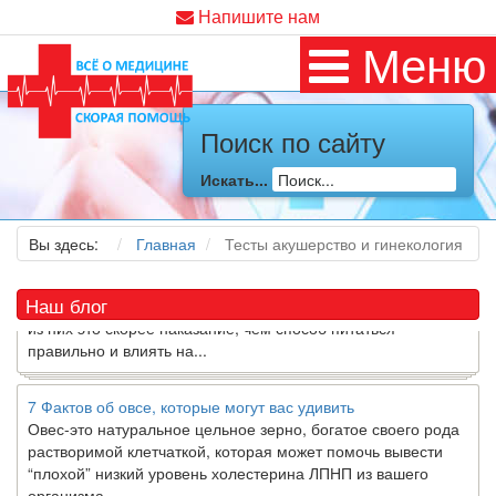
Напишите нам
Меню
Как я заболел во время локдауна?
Это странная ситуация:
вы соблюдали все меры
Поиск по сайту
предосторожности COVID-19 (вы почти все время дома),
но, тем не менее, вы каким-то образом простудились. Вы
Искать...
можете задаться...
Вы здесь:
Главная
Тесты акушерство и гинекология
5 причин обратить внимание на средиземноморскую диету
Как
диетолог
, я вижу, что многие причудливые диеты
приходят в нашу
жизнь
и быстро исчезают из нее. Многие
Наш блог
из них это скорее наказание, чем способ питаться
правильно и влиять на...
7 Фактов об овсе, которые могут вас удивить
Овес-это натуральное цельное зерно, богатое своего рода
растворимой клетчаткой, которая может помочь вывести
“плохой” низкий уровень холестерина ЛПНП из вашего
организма....