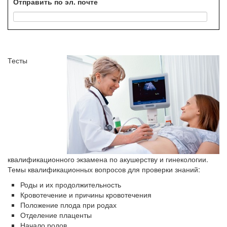
Отправить по эл. почте
Федеральная служба по
надзору в сфере
здравоохранения озвучила
тревожную статистику. Она
касаются увеличения риска
острой кардиотоксичности и
Тесты
роста сопутствующих
осложнений от...
Закон о праве родителей находиться с детьми в
реанимации внесен в Госдуму
Соответствующий
законопроект внесен в
палату на
квалификационного экзамена по акушерству и гинекологии.
рассмотрение. Суть его
Темы квалификационных вопросов для проверки знаний:
заключается в
Роды и их продолжительность
нахождении одного из
Кровотечение и причины кровотечения
родителей в
Положение плода при родах
больничной палате
Отделение плаценты
бесплатно, в течении всего срока лечения...
Начало родов