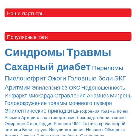
Наши партнеры
Популярные тэги
Синдромы
Травмы
Сахарный диабет
Переломы
Пиелонефрит
Ожоги
Головные боли
ЭКГ
Аритмии
Эпилепсия
03
ОКС
Недоношенность
Инфаркт миокарда
Отравления
Анамнез
Мигрень
Головокружение
травмы мочевого пузыря
Эпилептические припадки
Шизофрения
травмы почек
Анемия
Артериальная гипертензия
Лихорадка
Боли в спине
Ожирение
Стенокардия
Ранения
ЧМТ
Тактика врача скорой
помощи
Боли в груди
Инсулинотерапия
Неврозы
Обмороки
Артрит
Инсульт
Пороки сердца
Увеит
Остеопороз