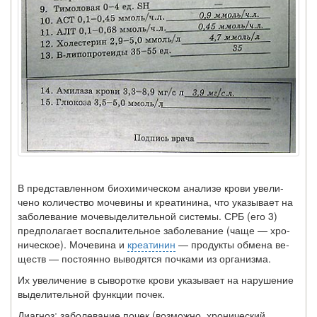
В представленном биохимическом анализе крови увели­
чено количество мочевины и креатинина, что указывает на
заболевание мочевыделительной системы. СРБ (его 3)
предполагает воспалительное заболевание (чаще — хро­
ническое). Мочевина и
креатинин
— продукты обмена ве­
ществ — постоянно выводятся почками из организма.
Их увеличение в сыворотке крови указывает на нару­шение
выделительной функции почек.
Диагноз: заболевание почек (возможно, хронический