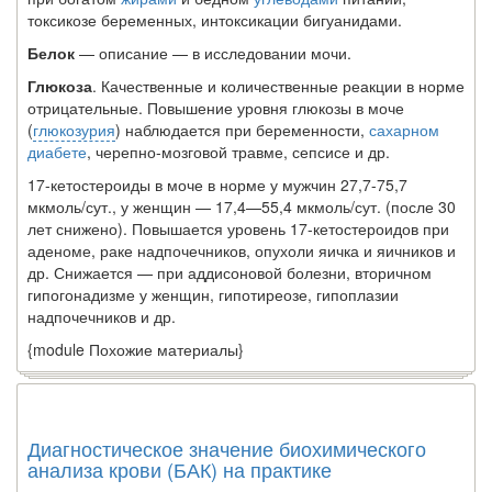
токсикозе беременных, интоксикации бигуанидами.
Белок
— описание — в исследовании мочи.
Глюкоза
. Качественные и количественные реакции в норме
отрицательные. Повышение уровня глюкозы в моче
(
глюкозурия
) наблюдается при беременности,
сахарном
диабете
, черепно-мозговой травме, сепсисе и др.
17-кетостероиды в моче в норме у мужчин 27,7-75,7
мкмоль/сут., у женщин — 17,4—55,4 мкмоль/сут. (после 30
лет снижено). Повышается уровень 17-кетостероидов при
аденоме, раке надпочечников, опухоли яичка и яичников и
др. Снижается — при аддисоновой болезни, вторичном
гипогонадизме у женщин, гипотиреозе, гипо­плазии
надпочечников и др.
{module Похожие материалы}
Диагностическое значение биохимического
анализа крови (БАК) на практике