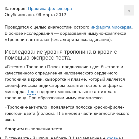
здравоохранения озвучила
Категория:
Практика фельдшера
тревожную статистику. Она
Опубликовано: 09 марта 2012
касаются увеличения риска
острой кардиотоксичности и
Проводится с целью диагностики острого
инфаркта миокарда
.
роста сопутствующих
В основе исследования — образования иммуно-комплекса
осложнений от...
«Тропонин-антитело» (см. алгоритм исследо­вания).
Исследование уровня тропонина в крови с
помощью экспресс-теста.
Закон о праве родителей находиться с детьми в
реанимации внесен в Госдуму
«Гексагон Тропонин Плюс» предназначен для быстрого и
Соответствующий
качественного определения человеческого сердечного
законопроект внесен в
тропонина в крови, сыворотке и плазме, который явля­ется
палату на
специфическим индикатором развития острого ин­фаркта
рассмотрение. Суть его
миокарда.
Тест
содержит моноклональные анти­тела к
заключается в
тропонину. При образовании иммунокомплекса.
нахождении одного из
«Тропонин-антитело» появляется полоска красно-фиоле­
родителей в
товогоин цвета (полоска Т) в нижней части диагностического
больничной палате
окна.
бесплатно, в течении всего срока лечения...
Алгоритм выполнения теста
В стандартный шприц набрать 0,1 мл гепарина +
кровь
из