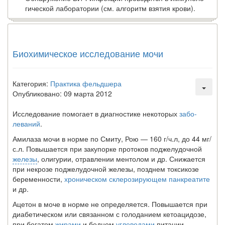
гической лаборатории (см. алгоритм взятия крови).
Биохимическое исследование мочи
Категория:
Практика фельдшера
Опубликовано: 09 марта 2012
Исследование помогает в диагностике некоторых
забо­
леваний
.
Амилаза мочи в норме по Смиту, Рою — 160 г/ч.л, до 44 мг/
с.л. Повышается при закупорке протоков поджелу­дочной
железы
, олигурии, отравлении ментолом и др. Сни­жается
при некрозе поджелудочной железы, позднем ток­сикозе
беременности,
хроническом склерозирующем панк­реатите
и др.
Ацетон в моче в норме не определяется. Повышается при
диабетическом или связанном с голоданием кетоацидозе,
при богатом
жирами
и бедном
углеводами
питании,