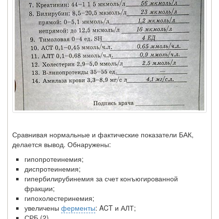
Сравнивая нормальные и фактические показатели БАК,
делается вывод. Обнаружены:
гипопротеинемия;
диспротеинемия;
гипербилирубинемия за счет конъюгированной
фракции;
гипохолестеринемия;
увеличены
ферменты
: ACT и АЛТ;
СРБ (2).