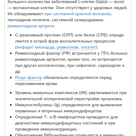
большого количества заболеваний L-клетки (lupus — волк)
— волчаночные клетки. Они отсутствуют у здоро­вых людей.
Их обнаруживают
при системной красной волчанке
,
люпоидном гепатите, системной склеродермии,
ревматоидном артрите
.
С-реактивный протеин (СРП) или белок (СРБ) опреде­
ляется в острой фазе воспалительных процессов
(
инфаркт миокарда
,
ревматизм
,
гепатит
).
Ревматоидный фактор (РФ) встречается у 75% боль­ных
ревматоидным артритом, кроме того, он встречается
при других коллагенозах, при сифилисе, саркоидозе и
др.
Резус-фактор
обязательно определяется перед
перели­ванием крови.
Уровень иммунных комплексов (ИК) увеличивается при
значительной аллергической перестройке организма.
Иммуноглобулины (ig) определяются для выявления
первичных и вторичных иммунодефицитов.
Определение Т- и В-лимфоцитпов проводится для
диаг­ностики иммунодефицитных состояний и при
проведении иммунокоррекции.
Обнаружение ВИЧ-инфекции проводится в иммуноло­