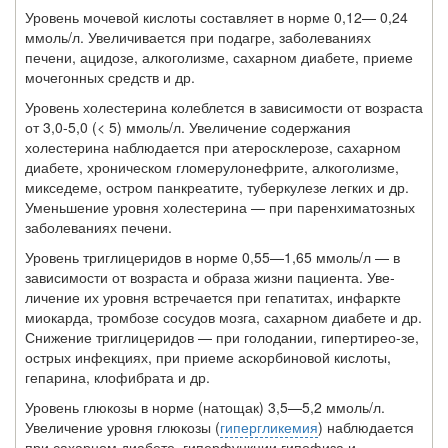
Уровень мочевой кислоты составляет в норме 0,12— 0,24
ммоль/л. Увеличивается при подагре, заболеваниях
печени, ацидозе, алкоголизме, сахарном диабете, приеме
мочегонных средств и др.
Уровень холестерина колеблется в зависимости от воз­раста
от 3,0-5,0 (< 5) ммоль/л. Увеличение содержания
холестерина наблюдается при атеросклерозе, сахарном
диабете, хроническом гломерулонефрите, алкоголизме,
микседеме, остром панкреатите, туберкулезе легких и др.
Уменьшение уровня холестерина — при паренхиматозных
заболеваниях печени.
Уровень триглицеридов в норме 0,55—1,65 ммоль/л — в
зависимости от возраста и образа жизни пациента. Уве­
личение их уровня встречается при гепатитах, инфаркте
миокарда, тромбозе сосудов мозга, сахарном диабете и др.
Снижение триглицеридов — при голодании, гипертирео-зе,
острых инфекциях, при приеме аскорбиновой кисло­ты,
гепарина, клофибрата и др.
Уровень глюкозы в норме (натощак) 3,5—5,2 ммоль/л.
Увеличение уровня глюкозы (
гипергликемия
) наблюдает­ся
при сахарном диабете, гиперфункции гипофиза и