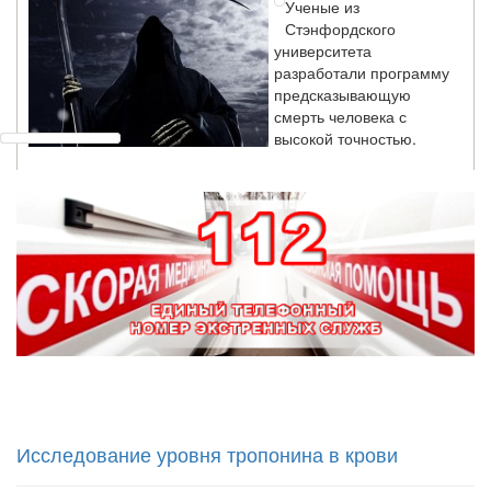
разработали программу
предсказывающую
смерть человека с
высокой точностью.
Зарплата врачей в 2018 году превысит средний доход
россиян в два раза
Глава Минздрава РФ
Вероника Скворцова
опровергла
сообщение о падении
доходов медицинских
работников в
ближайшие годы. Она
заявила об этом на
встрече с журналистами ведущих...
Местная анестезия развивает кардиотоксичность
Исследование уровня тропонина в крови
Федеральная служба по
надзору в сфере