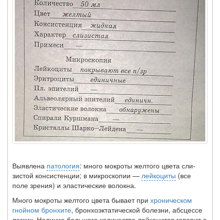
Выявлена
патология
: много мокроты желтого цвета сли­
зистой консистенции; в микроскопии —
лейкоциты
(все
поле зрения) и эластические волокна.
Много мокроты желтого цвета бывает при
хроническом
гнойном бронхите
, бронхоэктатической болезни, абсцессе
легких. Наличие большого количества лейкоцитов гово­рит о