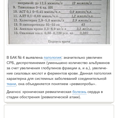
В БАК № 4 выявлена
патология
: значительно увеличен
СРБ, диспротеинемия (уменьшено количество альбуминов
за счет увеличения глобулинов фракции а, и а,), увеличе­
ние сиаловых кислот и ферментов крови. Данная патоло­гия
характерна для системных заболеваний соединитель­ной
ткани
, она объединяется понятием «ревмопробы».
Диагноз: хроническая ревматическая
болезнь
сердца в
стадии обострения (ревматической атаки).