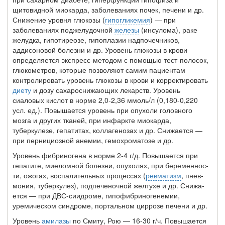
щитовидной миокарда, заболеваниях почек, печени и др.
Снижение уровня глю­козы (
гипогликемия
) — при
заболеваниях поджелудочной
железы
(инсулома), раке
желудка, гипотиреозе, гипопла­зии надпочечников,
аддисоновой болезни и др. Уровень глюкозы в крови
определяется экспресс-методом с помощью тест-полосок,
глюкометров, которые позволяют самим пациентам
контролировать уровень глюкозы в крови и корректировать
диету
и дозу сахароснижающих лекарств. Уровень
сиаловых кислот в норме 2,0-2,36 ммоль/л (0,180-0,220
усл. ед.). Повышается уровень при опухоли головного
мозга и других тканей, при инфаркте миокар­да,
туберкулезе, гепатитах, коллагенозах и др. Снижает­ся —
при пернициозной анемии, гемохроматозе и др.
Уровень фибриногена в норме 2-4 г/д. Повышается при
гепатите, миеломной болезни, опухолях, при беременнос­
ти, ожогах, воспалительных процессах (
ревматизм
, пнев­
мония, туберкулез), подпеченочной желтухе и др. Снижа­
ется — при ДВС-сиидроме, гипофибриногенемии,
уремичес­ком синдроме, портальном циррозе печени и др.
Уровень
амилазы
по Смиту, Рою — 16-30 г/ч. Повы­шается