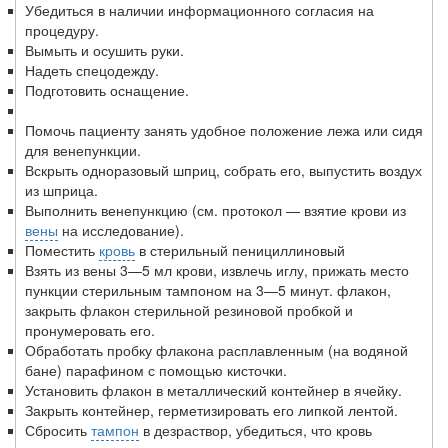
Убедиться в наличии информационного согласия на
процедуру.
Вымыть и осушить руки.
Надеть спецодежду.
Подготовить оснащение.
Помочь пациенту занять удобное положение лежа или сидя
для венепункции.
Вскрыть одноразовый шприц, собрать его, выпус­тить воздух
из шприца.
Выполнить венепункцию (см. протокол — взятие крови из
вены
на исследование).
Поместить
кровь
в стерильный пенициллиновый
Взять из вены 3—5 мл крови, извлечь иглу, при­жать место
пункции стерильным тампоном на 3—5 минут. флакон,
закрыть флакон стерильной резиновой пробкой и
пронумеровать его.
Обработать пробку флакона расплавленным (на во­дяной
бане) парафином с помощью кисточки.
Установить флакон в металлический контейнер в ячейку.
Закрыть контейнер, герметизировать его липкой лентой.
Сбросить
тампон
в дезраствор, убедиться, что кровь