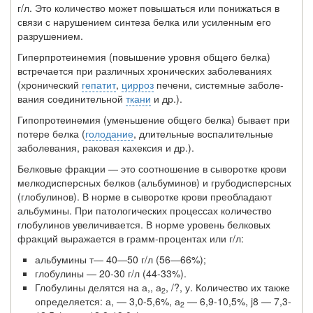
г/л. Это количество может повышаться или понижать­ся в
связи с нарушением синтеза белка или усиленным его
разрушением.
Гиперпротеинемия (повышение уровня общего белка)
встречается при различных хронических заболеваниях
(хронический
гепатит
,
цирроз
печени, системные заболе­
вания соединительной
ткани
и др.).
Гипопротеинемия (уменьшение общего белка) бывает при
потере белка (
голодание
, длительные воспалительные
заболевания, раковая кахексия и др.).
Белковые фракции — это соотношение в сыворотке крови
мелкодисперсных белков (альбуминов) и грубодисперсных
(глобулинов). В норме в сыворотке крови преобладают
альбумины. При патологических процессах количество
глобулинов увеличивается. В норме уровень белковых
фрак­ций выражается в грамм-процентах или г/л:
альбумины т— 40—50 г/л (56—66%);
глобулины — 20-30 г/л (44-33%).
Глобулины делятся на а,, а
, /?, у. Количество их также
2
определяется: а, — 3,0-5,6%, а
— 6,9-10,5%, j8 — 7,3-
2