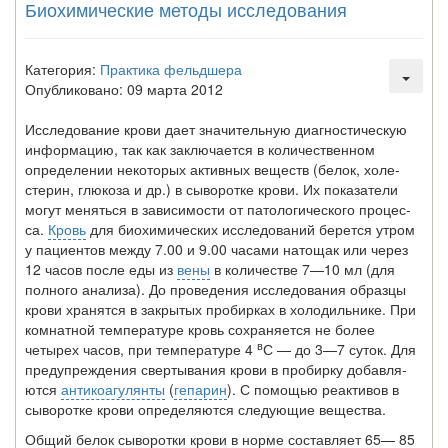
Биохимические методы исследования
Категория:
Практика фельдшера
Опубликовано: 09 марта 2012
Исследование крови дает значительную диагностичес­кую
информацию, так как заключается в количественном
определении некоторых активных веществ (белок, холе­
стерин, глюкоза и др.) в сыворотке крови. Их показатели
могут меняться в зависимости от патологического процес­
са.
Кровь
для биохимических исследований берется утром
у пациентов между 7.00 и 9.00 часами натощак или че­рез
12 часов после еды из
вены
в количестве 7—10 мл (для
полного анализа). До проведения исследования образцы
крови хранятся в закрытых пробирках в холодильнике. При
комнатной температуре кровь сохраняется не более
в
четырех часов, при температуре 4
С — до 3—7 суток. Для
предупреждения свертывания крови в пробирку добавля­
ются
антикоагулянты
(
гепарин
). С помощью реактивов в
сыворотке крови определяются следующие вещества.
Общий белок сыворотки крови в норме составляет 65— 85