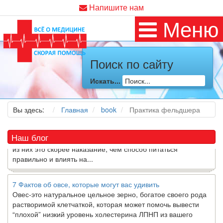
Напишите нам
Меню
Как я заболел во время локдауна?
Это странная ситуация: вы соблюдали все меры
предосторожности COVID-19 (вы почти все время дома),
но, тем не менее, вы каким-то образом простудились. Вы
Поиск по сайту
можете задаться...
Искать...
5 причин обратить внимание на средиземноморскую диету
Как диетолог, я вижу, что многие причудливые диеты
Вы здесь:
Главная
book
Практика фельдшера
приходят в нашу
жизнь
и быстро исчезают из нее. Многие
из них это скорее наказание, чем способ питаться
правильно и влиять на...
Наш блог
7 Фактов об овсе, которые могут вас удивить
Овес-это натуральное цельное зерно, богатое своего рода
растворимой клетчаткой, которая может помочь вывести
“плохой” низкий уровень холестерина ЛПНП из вашего
организма....