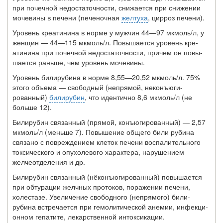
при почечной недостаточности, снижается при сниже­нии
мочевины в печени (печеночная
желтуха
, цирроз пе­чени).
Уровень креатинина в норме у мужчин 44—97 мкмоль/л, у
женщин — 44—115 мкмоль/л. Повышается уровень кре­
атинина при почечной недостаточности, причем он повы­
шается раньше, чем уровень мочевины.
Уровень билирубина в норме 8,55—20,52 мкмоль/л. 75%
этого объема — свободный (непрямой, неконъюги-
рованный)
билирубин
, что идентично 8,6 мкмоль/л (не
больше 12).
Билирубин связанный (прямой, конъюгированный) — 2,57
мкмоль/л (меньше 7). Повышение общего били рубина
связано с повреждением клеток печени воспалительного
токсического и опухолевого характера, нарушением
желчеотделения и др.
Билирубин связанный (нёконъюгированный) повыша­ется
при обтурации желчных протоков, поражении пече­ни,
холестазе. Увеличение свободного (непрямого) били-
рубина встречается при гемолитической анемии, инфекци­
онном гепатите, лекарственной интоксикации.