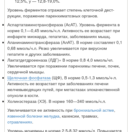
12,5%, у — 12,8-19,0%.
Уровень ферментов отражает степень клеточной дест­
рукции, поражение паренхиматозных органов.
Аспартатаминотрансфераза (АсАТ). Уровень фер­мента в
норме 0,1—0,45 ммоль/ч.л. Активность ее возрас­тает при
инфаркте миокарда, гепатитах, заболеваниях мышц.
Аланинаминотрансфераза (АлАТ). В норме состав­ляет 0,1
0,68 ммоль/ч.л. Резко увеличивается при ви­русном
гепатите и других заболеваниях.
Лактатдетдроееназа (ЛДГ)« В норме 0,8 4,0 ммоль/чл.
Увеличивается при поражении паренхимы печени, почек,
сердечной мышцы.
Щелочная фосфатаза
(ЩФ), В норме 0,5-1,3 ммоль/ч-л.
Активность ее возрастает при заболеваниях печени
желчевыводящих путей, при метастазах злокачественной
опухоли в кости.
Холинэстераза (ХЭ). В норме 160—340 ммоль/ч.л.
Увеличивается ее активность при
бронхиальной астме
,
язвенной болезни желудка
, кахексии, травмах,
отравлениях
.
Уровень мочевины в норме 2,5-8,32 ммоль/д. Повыша­ется