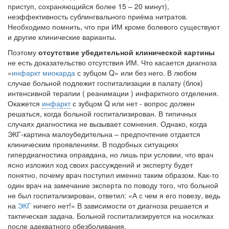
приступ, сохраняющийся более 15 – 20 минут),
неэффективность сублингвального приёма нитратов.
Необходимо помнить, что при ИМ кроме болевого существуют
и другие клинические варианты.
Поэтому
отсутствие убедительной клинической картины
не есть доказательство отсутствия ИМ. Что касается диагноза
«
инфаркт миокарда
с зубцом Q» или без него. В любом
случае больной подлежит госпитализации в палату (блок)
интенсивной терапии ( реанимации ) инфарктного отделения.
Окажется
инфаркт
с зубцом Q или нет - вопрос должен
решаться, когда больной госпитализирован. В типичных
случаях диагностика не вызывает сомнения. Однако, когда
ЭКГ-картина малоубедительна – предпочтение отдается
клиническим проявлениям. В подобных ситуациях
гипердиагностика оправдана, но лишь при условии, что врач
ясно изложил ход своих рассуждений и эксперту будет
понятно, почему врач поступил именно таким образом. Как-то
один врач на замечание эксперта по поводу того, что больной
не был госпитализирован, ответил: «А с чем я его повезу, ведь
на
ЭКГ
ничего нет!» В зависимости от диагноза решается и
тактическая задача. Больной госпитализируется на носилках
после адекватного обезболивания.