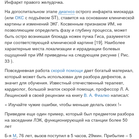
Инфаркт правого желудочка.
На догоспитальном этапе
диагноз
острого инфаркта миокарда
(или
ОКС
с подъёмом ST), ставится на основании клинической
картины и изменений ЭКГ. Косвенным признаком ИМ, не
позволяющим определить фазу и глубину процесса, может
быть остро возникшая блокада ножек пучка Гиса, разумеется
при соответствующей клинической картине [19]. Наиболее
характерные места локализации и иррадиации болевых
ощущений при ИМ приведены на следующем рисунке ( Рис.
33 ).
Повседневная работа
скорой помощи
дает богатый материал,
который может быть использован для разбора дефектов, а
значит для обучения. Известный отечественный терапевт,
кардиолог, большой знаток скорой помощи, профессор Л. А.
Лещинский в своей рецензии на книгу
В. А. Фиалко
написал:
« Изучайте чужие ошибки, чтобы меньше делать своих !»
Приведем еще один пример, который был предметом разбора
на заседании ЛЭК, функционирующей на станции более 50
лет
Б-я
М
, 76 лет, вызов поступил в 5 часов, 29мин. Прибытие – 5