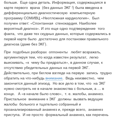
больше. Еще одна деталь. Информация, содержащаяся в
карте первого врача (без данных ЭКГ !) была введена в
дифференциально-диагностическую компьютерную
программу СОМИВЦ «Неотложная кардиология». Был
получен ответ: «Спонтанная стенокардия. Наиболее
вероятный диагноз». И это еще одно подтверждение того
факта, что даже тех скудных данных, которые содержались в
первой карте было достаточно для постановки правильного
диагноза (даже без ЭКГ).
При подобных разборах оппоненты любят возражать,
аргументируя тем, что когда известен результат, легко
выискивать, «к чему бы придраться», в данном случае, к
отсутствию убедительных данных на первой ЭКГ.
Действительно, при беглом взгляде на первую запись трудно
обратить на что-нибудь
внимание
. Ведь неизвестно, чем
закончится данный эпизод. Но все дело в том, что на ЭКГ
нужно смотреть не в начале знакомства с больным, а … в
конце. А «в начале было слово», т. е. жалобы, анамнез.
Пристальное внимание к ЭКГ должны вызвать ведущие
жалобы больного и тщательно собранный и
проанализированный анамнез и, прежде всего, анамнез
приступа. И не просто формальный анамнез, как перечень