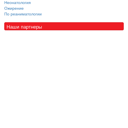
Неонатология
Ожирение
По реаниматологии
Наши партнеры
© 2010 - 2021 / 03-Ektb.ru
Сайт о медицине и скорой помощи
.
Все права защищены. При копировании материалов ссылка
обязательна.