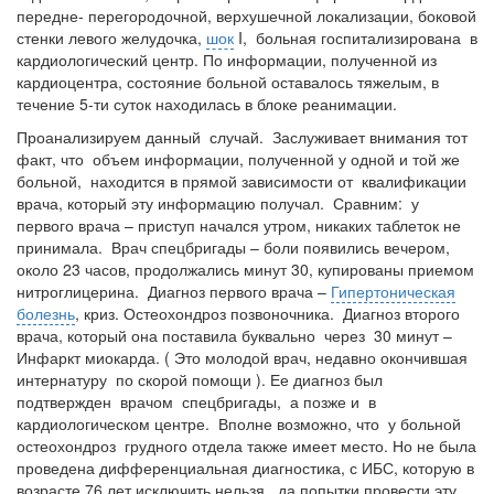
передне- перегородочной, верхушечной локализации, боковой
стенки левого желудочка,
шок
I, больная госпитализирована в
кардиологический центр. По информации, полученной из
кардиоцентра, состояние больной оставалось тяжелым, в
течение 5-ти суток находилась в блоке реанимации
.
Проанализируем данный случай. Заслуживает внимания тот
факт, что объем информации, полученной у одной и той же
больной, находится в прямой зависимости от квалификации
врача, который эту информацию получал. Сравним: у
первого врача – приступ начался утром, никаких таблеток не
принимала. Врач спецбригады – боли появились вечером,
около 23 часов, продолжались минут 30, купированы приемом
нитроглицерина. Диагноз первого врача –
Гипертоническая
болезнь
, криз. Остеохондроз позвоночника. Диагноз второго
врача, который она поставила буквально через 30 минут –
Инфаркт миокарда. ( Это молодой врач, недавно окончившая
интернатуру по скорой помощи ). Ее диагноз был
подтвержден врачом спецбригады, а позже и в
кардиологическом центре. Вполне возможно, что у больной
остеохондроз грудного отдела также имеет место. Но не была
проведена дифференциальная диагностика, с ИБС, которую в
возрасте 76 лет исключить нельзя, да попытки провести эту