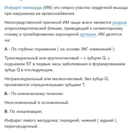
Инфаркт миокарда
(ИМ) это некроз участка сердечной мышцы
при нарушении ее кровоснабжения.
Непосредственной причиной ИМ чаще всего является
разрыв
атеросклеротической бляшки, приводящий к сегментарному
спазму и тромбированию коронарной
артерии
. ИМ делятся
на:
А
- По глубине поражения ( на основе ЭКГ-изменений ):
Трансмуральный или крупноочаговый – с зубцом Q, с
подъемом ST в первые часы заболевания и формированием
зубца Q в последующем.
Нетрансмуральный или мелкоочаговый, без зубца Q,
проявляется отрицательными зубцами Т.
Б
.- По клиническому течению:
Неосложненный и осложненный.
В
. По локализации:
Инфаркт левого желудочка: передний, нижний ( задний ),
перегородочный.