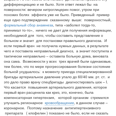
дифференциацию и не было. Хотя ответ лежал бы на
поверхности: вечером нитроглицерин помог, утром при
похожих болях эффекта уже не было. Приведенный пример
еще одно подтверждение сказанному выше: поверхностный,
формальный сбор анамнеза
, типа «заболел тогда-то,
принимал то-то», ничего не дает для получения информации,
необходимой для того, чтобы составить представление о
больном и значит для постановки правильного диагноза. И
если первый врач не получила нужных данных, в результате
чего и поставила неправильный диагноз, а значит поступила и
тактически неправильно – оставила больную дома, виновата
она сама. Возможности у всех трех врачей были одинаковые,
тем более, что по мере прогрессирования болезни состояние
больной ухудшалось: к моменту приезда специализированной
бригады артериальное давление упало до 60/40 мм. рт. ст. и
это дало право врачу спецбригады диагностировать шок – I.
Что касается повышения артериального давления, которое
первый врач расценила как криз, это, конечно, была
компенсаторная гипертензия, которой организм стремился
улучшить регионарное
кровообращение
, в данном случае –
коронарное. Поэтому назначение антигипертензивного
препарата ( клофелин ) показано не было, если не сказать