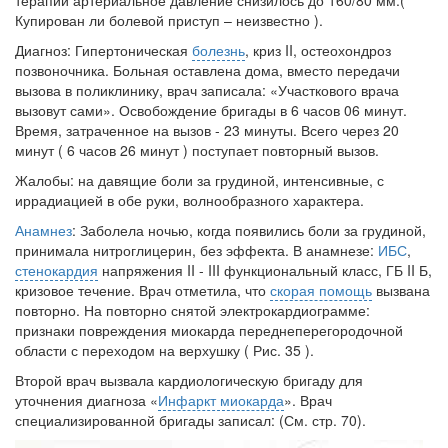
терапии артериальное давление снизилось до 160/80 мм.(
Купирован ли болевой приступ – неизвестно ).
Диагноз: Гипертоническая
болезнь
, криз II, остеохондроз
позвоночника. Больная оставлена дома, вместо передачи
вызова в поликлинику, врач записала: «Участкового врача
вызовут сами». Освобождение бригады в 6 часов 06 минут.
Время, затраченное на вызов - 23 минуты. Всего через 20
минут ( 6 часов 26 минут ) поступает повторный вызов.
Жалобы: на давящие боли за грудиной, интенсивные, с
иррадиацией в обе руки, волнообразного характера.
Анамнез
: Заболела ночью, когда появились боли за грудиной,
принимала нитроглицерин, без
эффекта.
В анамнезе:
ИБС
,
стенокардия
напряжения II - III функциональный класс, ГБ II Б,
кризовое течение. Врач отметила, что
скорая помощь
вызвана
повторно. На повторно снятой электрокардиограмме:
признаки повреждения миокарда переднеперегородочной
области с переходом на верхушку ( Рис. 35 ).
Второй врач вызвала кардиологическую бригаду для
уточнения диагноза «
Инфаркт миокарда
». Врач
специализированной бригады записал: (См. стр. 70).