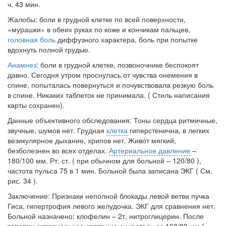
ч. 43 мин.
Жалобы: боли в грудной клетке по всей поверхности,
«мурашки» в обеих руках по коже и кончикам пальцев,
головная боль
диффузного характера, боль при попытке
вдохнуть полной грудью.
Анамнез
: боли в грудной клетке, позвоночнике беспокоят
давно. Сегодня утром проснулась от чувства онемения в
спине, попыталась повернуться и почувствовала резкую боль
в спине. Никаких таблеток не принимала. ( Стиль написания
карты сохранен).
Данные объективного обследования: Тоны сердца ритмичные,
звучные, шумов нет. Грудная
клетка
гиперстенична, в легких
везикулярное дыхание, хрипов нет. Живот мягкий,
безболезнен во всех отделах.
Артериальное давление
–
180/100 мм. Рт. ст. ( при обычном для больной – 120/80 ),
частота пульса 75 в 1 мин. Больной была записана ЭКГ ( См.
рис. 34 ).
Заключение: Признаки неполной блокады левой ветви пучка
Гиса, гипертрофия левого желудочка. ЭКГ для сравнения нет.
Больной назначено: клофелин – 2т, нитроглицерин. После