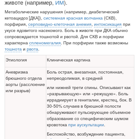
животе (например,
ИМ
).
нахождении одного из
родителей в
Метаболические нарушения (например, диабетический
больничной палате
кетоацидоз [ДКА]),
системная красная волчанка
(СКВ),
бесплатно, в течении всего срока лечения...
порфирия,
серповидно-клеточная анемия
,
интоксикация
при
укусе ядовитого насекомого. Боль в животе при ДКА обычно
сопровождается тошнотой и рвотой. Для СКВ и порфирии
характерна
спленомегалия
. При порфирии также возможны
тошнота
и
рвота
.
Этиология
Клиническая картина
Аневризма
Боль острая, внезапная, постоянная,
брюшного отдела
непреодолимая, в средней
аорты (расслоение
или нижней трети спины. Описывают как
или разрыв)
«разрывающую» или «режущую». Боль
иррадиирует в гениталии, крестец, бок. В
30-50% случаев в брюшной полости
обнаруживают пульсиру­ющее объемное
образование со специфическим шумом
кровото­ка
при аускультации
.
Беспокойство, возбуждение пациента,