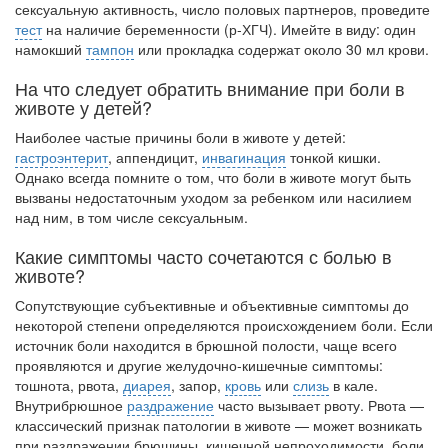
сексуальную активность, число половых партнеров, проведите
тест
на наличие беременности (р-ХГЧ). Имейте в виду: один
намокший
тампон
или прокладка содержат около 30 мл крови.
На что следует обратить внимание при боли в
животе у детей?
Наиболее частые причины боли в животе у детей:
гастроэнтерит
, аппендицит,
инвагинация
тонкой кишки.
Однако всегда помните о том, что боли в животе могут быть
вызваны недостаточным уходом за ребенком или насилием
над ним, в том числе сексуальным.
Какие симптомы часто сочетаются с болью в
животе?
Сопутствующие субъективные и объективные симптомы до
некоторой степени определяются происхождением боли. Если
источник боли находится в брюшной по­лости, чаще всего
проявляются и другие желудочно-кишечные симптомы:
тошнота, рвота,
диарея
, запор,
кровь
или
слизь
в кале.
Внутрибрюшное
раздражение
часто вы­зывает рвоту. Рвота —
классический признак патологии в животе — может возникать
при раздражении брюшины, кишечной непроходимости, боли.