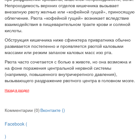
Непроходимость верх­них отделов кишечника вызывает
внезапную рвоту желчью или «кофейной гущей», приносящую
облегчение. Рвота «кофейной гущей» возникает вследствие
взаимо­действия в пищеварительном тракте крови и соляной
кислоты.
Обструкция кишечника ниже сфинктера привратника обычно
развивается пос­тепенно и проявляется рвотой каловыми
массами или резким запахом каловых масс изо рта.
Рвота часто сочетается с болью в животе, но она возможна и
на фоне поражения центральной нервной системы
(например, повышенного внутричерепного давле­ния),
вызывающего раздражение рвотного центра в головном мозге.
Назад в раздел
Комментарии (0)
Вконтакте (
)
Facebook (
)