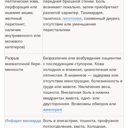
пептическая язва,
передней брюшной стенки. Боль
пер­форация или
возникает локально, затем приобретает
ишемия киш­ки,
разлитой характер. Та­хикардия,
желчный
тахипноэ,
гипотония
, сниженный диурез,
перитонит,
отсутствие или уменьшение
наличие
перистальтики
внутривенного или
мочевого
катетеров)
Разрыв
Безразличие или возбуждение пациентки
внематочной бере­
с последующим сту­пором. Кожа
менности
холодная и влажная, цианотичная или
пятнистая. В анамнезе — задержка или
отсутствие менструации, болезнен­ность в
груди или животе. Увеличение веса,
тошнота. Внезапная боль в нижних
квадрантах живота, одно- или
двусторонняя. Возможны обморок или
аменорея
Инфаркт миокарда
Боль в эпигастрии, тошнота, профузное
потоотделение, рвота. Холодная,