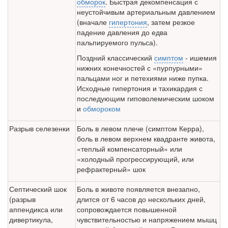
обморок
. Быстрая декомпенсация с
неустойчивым артериальным давле­нием
(вначале
гипертония
, затем резкое
падение давления до едва
пальпируемого пульса).
Поздний классический
симптом
- ишемия
нижних конечнос­тей с «пурпурными»
пальцами ног и петехиями ниже пупка.
Исходные гипертония и тахикардия с
последующим гиповолемическим шоком
и
обмороком
Разрыв селезенки
Боль в левом плече (симптом Керра),
боль в левом верхнем квадранте живота,
«теплый компенсаторный» или
«холодный прогрессирующий, или
рефрактерный» шок
Септический шок
Боль в животе появляется внезапно,
(разрыв
длится от 6 часов до не­скольких дней,
аппендикса или
сопровождается повышенной
дивертику­ла,
чувствительнос­тью и напряжением мышц