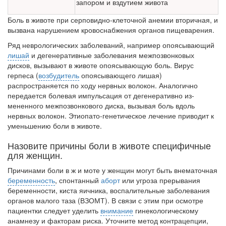
запором и вздутием живота
Боль в животе при серповидно-клеточной анемии вторичная, и
вызвана наруше­нием кровоснабжения органов пищеварения.
Ряд неврологических заболеваний, например опоясывающий
лишай
и дегенера­тивные заболевания межпозвонковых
дисков, вызывают в животе опоясывающую боль. Вирус
герпеса (
возбудитель
опоясывающего лишая)
распространяется по ходу нервных волокон. Аналогично
передается болевая импульсация от дегенеративно из­
мененного межпозвонкового диска, вызывая боль вдоль
нервных волокон. Этиопато-генетическое лечение приводит к
уменьшению боли в животе.
Назовите причины боли в животе специфичные
для женщин.
Причинами боли в ж и моте у женщин могут быть внематочная
беременность
, спон­танный
аборт
или угроза прерывания
беременности, киста яичника, воспалительные заболевания
органов малого таза (ВЗОМТ). В связи с этим при осмотре
пациентки следует уделить
внимание
гинекологическому
анамнезу и факторам риска. Уточните метод контрацепции,