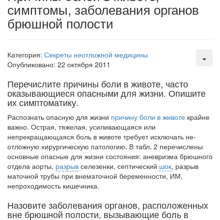
симптомы, заболевания органов
встрече с журналистами ведущих...
брюшной полости
Местная анестезия развивает кардиотоксичность
Федеральная служба по
надзору в сфере
Категория:
Секреты неотложной медицины
здравоохранения озвучила
Опубликовано: 22 октября 2011
тревожную статистику. Она
Перечислите причины боли в животе, часто
касаются увеличения риска
оказывающиеся опасными для жизни. Опишите
острой кардиотоксичности и
их симптоматику.
роста сопутствующих
осложнений от...
Распознать опасную для жизни
причину боли в животе
крайне
важно. Острая, тя­желая, усиливающаяся или
непрекращающаяся боль в животе требует исключать не­
отложную хирургическую патологию. В табл. 2 перечислены
Закон о праве родителей находиться с детьми в
основные опасные для жизни состояния: аневризма брюшного
реанимации внесен в Госдуму
отдела аорты,
разрыв
селезенки, септический
шок
, разрыв
Соответствующий
маточной трубы при внематочной беременности, ИМ,
законопроект внесен в
непроходимость кишечника.
палату на
рассмотрение. Суть его
Назовите заболевания органов, расположенных
заключается в
вне брюшной полости, вызывающие боль в