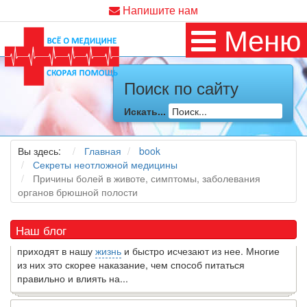
Напишите нам
Меню
Поиск по сайту
Искать...
Как я заболел во время локдауна?
Это странная ситуация: вы соблюдали все меры
предосторожности COVID-19 (вы почти все время дома),
Вы здесь:
Главная
book
но, тем не менее, вы каким-то образом простудились. Вы
Секреты неотложной медицины
можете задаться...
Причины болей в животе, симптомы, заболевания
органов брюшной полости
5 причин обратить внимание на средиземноморскую диету
Как
диетолог
, я вижу, что многие причудливые диеты
Наш блог
приходят в нашу
жизнь
и быстро исчезают из нее. Многие
из них это скорее наказание, чем способ питаться
правильно и влиять на...
7 Фактов об овсе, которые могут вас удивить