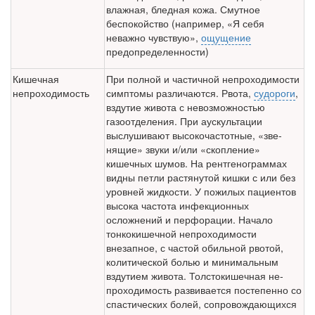
влажная, бледная кожа. Смутное
беспокойство (например, «Я себя
неважно чувствую»,
ощущение
предопределенности)
Кишечная
При полной и частичной непроходимости
непроходи­мость
симптомы различают­ся. Рвота,
судороги
,
вздутие живота с невозможностью
газоотде­ления. При аускультации
выслушивают высокочастотные, «зве­
нящие» звуки и/или «скопление»
кишечных шумов. На рент­генограммах
видны петли растянутой кишки с или без
уровней жидкости. У пожилых пациентов
высока частота инфекционных
осложнений и перфорации. Начало
тонкокишечной непрохо­димости
внезапное, с частой обильной рвотой,
колитической болью и минимальным
вздутием живота. Толстокишечная не­
проходимость развивается постепенно со
спастических болей, сопровождающихся