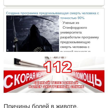
Создана программа предсказывающая смерть человека с
точностью 90%
Ученые из
Стэнфордского
университета
разработали программу
предсказывающую
смерть человека с
высокой точностью.
Зарплата врачей в 2018 году превысит средний доход
россиян в два раза
Глава Минздрава РФ
Вероника Скворцова
опровергла
сообщение о падении
доходов медицинских
работников в
ближайшие годы. Она
Причины болей в животе,
заявила об этом на