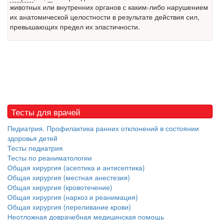
Местная анестезия развивает кардиотоксичность
животных или внутренних органов с каким-либо нарушением
Федеральная служба по
их анатомической целостности в результате действия сил,
надзору в сфере
превышающих предел их эластичности.
здравоохранения озвучила
тревожную статистику. Она
касаются увеличения риска
острой кардиотоксичности и
роста сопутствующих
осложнений от...
Тесты для врачей
Закон о праве родителей находиться с детьми в
Педиатрия. Профилактика ранних отклонений в состоянии
реанимации внесен в Госдуму
здоровья детей
Соответствующий
Тесты педиатрия
законопроект внесен в
Тесты по реаниматологии
палату на
Общая хирургия (асептика и антисептика)
рассмотрение. Суть его
Общая хирургия (местная анестезия)
заключается в
Общая хирургия (кровотечение)
нахождении одного из
Общая хирургия (наркоз и реанимация)
родителей в
Общая хирургия (переливание крови)
больничной палате
Неотложная доврачебная медицинская помощь