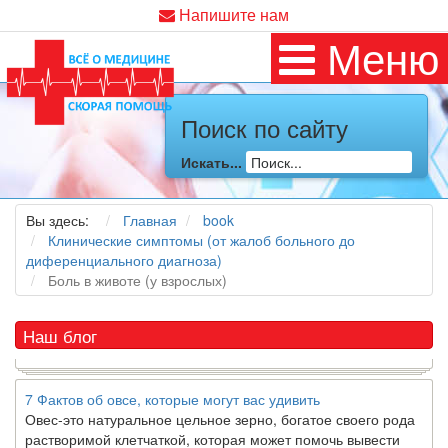
Напишите нам
Меню
Как я заболел во время локдауна?
Поиск по сайту
Это странная ситуация: вы соблюдали все меры
предосторожности COVID-19 (вы почти все время дома),
Искать...
но, тем не менее, вы каким-то образом простудились. Вы
можете задаться...
Вы здесь:
Главная
book
5 причин обратить внимание на средиземноморскую диету
Клинические симптомы (от жалоб больного до
Как
диетолог
, я вижу, что многие причудливые диеты
диференциального диагноза)
приходят в нашу
жизнь
и быстро исчезают из нее. Многие
Боль в животе (у взрослых)
из них это скорее наказание, чем способ питаться
правильно и влиять на...
Наш блог
7 Фактов об овсе, которые могут вас удивить
Овес-это натуральное цельное зерно, богатое своего рода
растворимой клетчаткой, которая может помочь вывести
“плохой” низкий уровень холестерина ЛПНП из вашего