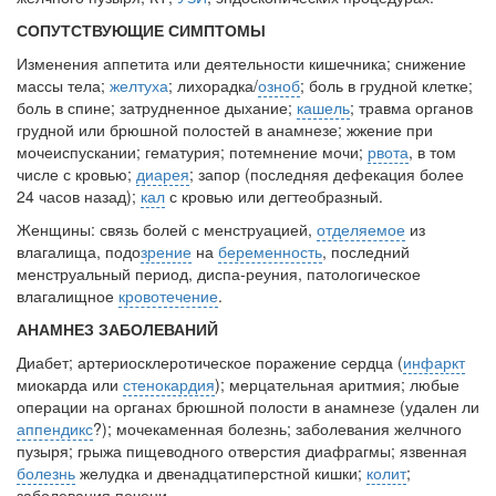
бесплатно, в течении всего срока лечения...
СОПУТСТВУЮЩИЕ СИМПТОМЫ
Изменения аппетита или деятельности кишечника; снижение
массы тела;
желтуха
; лихорадка/
озноб
; боль в грудной клетке;
боль в спине; за­трудненное дыхание;
кашель
; травма органов
грудной или брюшной по­лостей в анамнезе; жжение при
мочеиспускании; гематурия; потемнение мочи;
рвота
, в том
числе с кровью;
диарея
; запор (последняя дефекация более
24 часов назад);
кал
с кровью или дегтеобразный.
Женщины: связь болей с менструацией,
отделяемое
из
влагалища, подо­
зрение
на
беременность
, последний
менструальный период, диспа-реуния, патологическое
влагалищное
кровотечение
.
АНАМНЕЗ ЗАБОЛЕВАНИЙ
Диабет; артериосклеротическое поражение сердца (
инфаркт
миокар­да или
стенокардия
); мерцательная аритмия; любые
операции на органах брюшной полости в анамнезе (удален ли
аппендикс
?); мочекаменная бо­лезнь; заболевания желчного
пузыря; грыжа пищеводного отверстия диа­фрагмы; язвенная
болезнь
желудка и двенадцатиперстной кишки;
колит
;
заболевания печени.