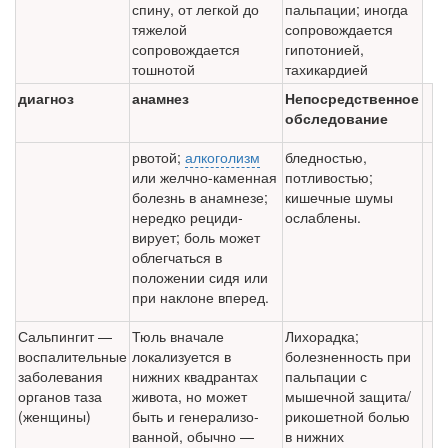
спину, от легкой до
пальпации; иногда
тяжелой
сопровождается
сопровождается
гипотонией,
тошнотой
тахикардией
диагноз
анамнез
Непосредственное
обследование
рвотой;
алкоголизм
бледностью,
или желчно-каменная
потливостью;
болезнь в анамнезе;
кишечные шумы
нередко рециди­
ослаблены.
вирует; боль может
облегчать­ся в
положении сидя или
при наклоне вперед.
Сальпингит —
Тюль вначале
Лихорадка;
воспалительные
локализуется в
болезненность при
заболевания
нижних квадрантах
пальпации с
органов таза
живота, но может
мышечной защита/
(женщины)
быть и генерализо­
рикошетной болью
ванной, обычно —
в нижних