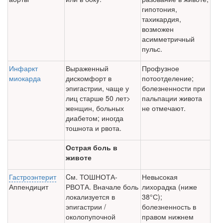
гипото­ния,
тахикардия,
возможен
асимметричный
пульс.
Инфаркт
Выраженный
Профузное
миокарда
дискомфорт в
потоотделение;
эпигастрии, чаще у
болезненности при
лиц старше 50 лет>
пальпа­ции живота
женщин, больных
не отмечают.
диабетом; иногда
тошнота и рвота.
Острая боль в
животе
Гастроэнтерит
Cм. ТОШНОТА-
Невысокая
Аппендицит
РВОТА. Вначале боль
лихорадка (ниже
локализуется в
38°С);
эпигастрии /
болезненность в
околопупоч­ной
правом нижнем