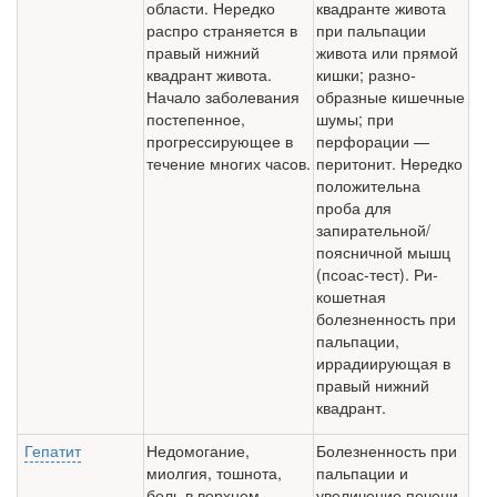
области. Нередко
квадранте живота
распро страняется в
при пальпации
правый нижний
живота или прямой
квадрант живота.
кишки; разно­
Начало заболевания
образные кишечные
постепенное,
шумы; при
прогрессирующее в
перфорации —
течение многих часов.
перитонит. Нередко
положительна
проба для
запирательной/
поясничной мышц
(псоас-тест). Ри­
кошетная
болезненность при
пальпации,
иррадиирующая в
правый нижний
квадрант.
Гепатит
Недомогание,
Болезненность при
миолгия, тошнота,
пальпации и
боль в верхнем
увеличение печени,