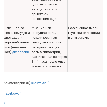
еды; купируется
антацидами или
принятием
положения сидя.
Язвенная бо­
Жжение или
Болезненность при
лезнь желудка и
грызущая боль,
глубокой пальпации
двенадцати­
локализованная
в эпигастрии.
перстной кишки
эпизодиче­ская или
или (неязвен­
рецидивирующая
ная)
диспепсия
боль в эпигастрии,
развиваю­щаяся через
1—4 часа после еды;
может усиливаться
Комментарии (0)
Вконтакте (
)
Facebook (
)