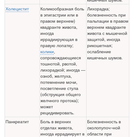
Холецистит
Коликообразная боль
Лихорадка;
в эпигастрии или в
болезненность при
правом верхнем)
пальпации в правом
квадранте живота,
верхнем квадранте
иногда
живота с мышечной
иррадиирующая в
защитой, иногда
правую лопатку;
рикошетная;
колики
,
ослабление
сопровождающиеся
кишечных шумов.
тошнотой, рвотой,
лихорадкой; иногда —
озноб, желтуха,
потемнение мочи,
посветление стула
(обструкция общего
желчного протока);
может
рецидивировать.
Панкреатит
Боль в верхних
Болезненность в
отделах живота,
околопупоч¬ной
иногда иррадиирует в
области при