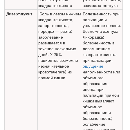
квадранте живота
возможна желтуха
Дивертикулит
Боль в левом нижнем
Болезненность при
квадранте живота;
пальпации и
запор; тошнота,
увеличение печени.
нередко — рвота;
Возможна желтуха.
заболевание
Лихорадка;
развивается в
болезненность в
течение нескольких
левом нижнем
дней. У 25%
квадранте живота
пациентов возможно
при пальпации,
незначительное
ощущение
кровотечегаге) из
наполненности или
прямой кишки
объемного
образования;
иногда при
пальпации прямой
кишки выявляют
объемное
образование и
болезненность;
ослабление
кишечных шумов.