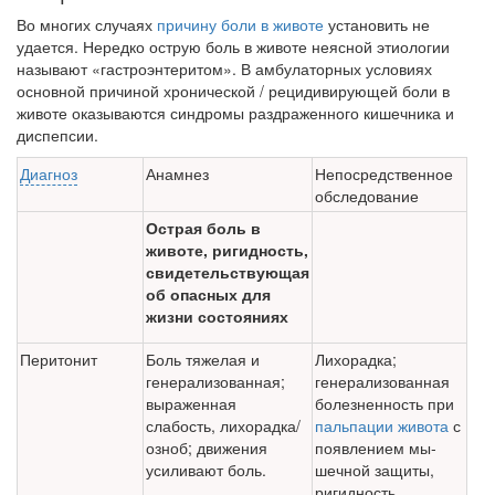
Во многих случаях
причину боли в животе
установить не
удается. Не­редко острую боль в животе неясной этиологии
называют «гастроэнте­ритом». В амбулаторных условиях
основной причиной хронической / рецидивирующей боли в
животе оказываются синдромы раздраженного кишечника и
диспепсии.
Диагноз
Анамнез
Непосредственное
обследование
Острая боль в
животе, ригидность,
свидетельствующая
об опасных для
жизни состояниях
Перитонит
Боль тяжелая и
Лихорадка;
генерализованная;
генерализованная
выраженная
болезненность при
слабость, лихорадка/
пальпации живота
с
озноб; движения
появлением мы­
усиливают боль.
шечной защиты,
ригидность,