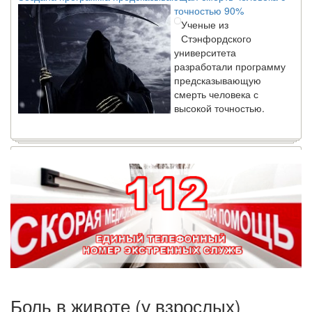
Ученые из
Стэнфордского
университета
разработали программу
предсказывающую
смерть человека с
высокой точностью.
Зарплата врачей в 2018 году превысит средний доход
россиян в два раза
Глава Минздрава РФ
Вероника Скворцова
опровергла
сообщение о падении
доходов медицинских
работников в
ближайшие годы. Она
заявила об этом на
встрече с журналистами ведущих...
Боль в животе (у взрослых)