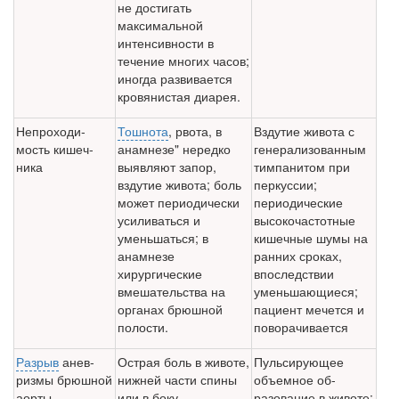
не достигать
максимальной
интенсивно­сти в
течение многих часов;
иногда развивается
кровяни­стая диарея.
Непроходи­
Тошнота
, рвота, в
Вздутие живота с
мость кишеч­
анамнезе" нередко
генерализованным
ника
выявляют запор,
тимпанитом при
вздутие живота; боль
перкуссии;
может периодически
периодические
усиливаться и
высокочастотные
уменьшаться; в
кишечные шумы на
анамнезе
ранних сроках,
хирургические
впоследствии
вмешательства на
уменьшающиеся;
органах брюшной
пациент мечется и
полости.
поворачивается
Разрыв
анев­
Острая боль в животе,
Пульсирующее
ризмы брюш­ной
ниж­ней части спины
объемное об­
аорты
или в боку.
разование в животе;