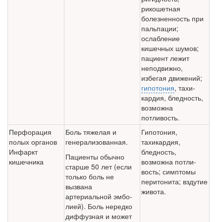
рикошетная
болезненность при
пальпации;
ослабление
кишечных шумов;
пациент лежит
неподвижно,
избегая движений;
гипотония
, тахи­
кардия, бледность,
возможна
потливость.
Перфорация
Боль тяжелая и
Гипотония,
полых органов
генерализо­ванная.
тахикардия,
Инфаркт
бледность,
Пациенты обычно
кишечника
возможна потли­
старше 50 лет (если
вость; симптомы
только боль не
перитонита; вздутие
вызвана
живота.
артериальной эмбо­
лией). Боль нередко
диф­фузная и может