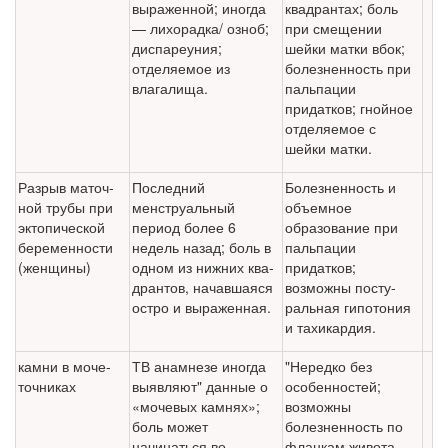
выражен­ной; иногда
квадрантах; боль
— лихорадка/ озноб;
при смещении
диспареуния;
шейки матки вбок;
отделяе­мое из
болезненность при
влагалища.
пальпации
придатков; гнойное
отделяе­мое с
шейки матки.
Разрыв маточ­
Последний
Болезненность и
ной трубы при
менструальный
объемное
эктопической
период более 6
образование при
беременности
недель назад; боль в
пальпации
(женщины)
одном из нижних ква­
придатков;
дрантов, начавшаяся
возможны посту-
остро и выраженная.
ральная гипотония
и тахикардия.
камни в моче-
ТВ анамнезе иногда
"Нередко без
точниках
выявляют" данные о
особенностей;
«мочевых камнях»;
возможны
боль может
болезненность по
начинаться во
фланкам живота