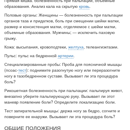
Прямая кишка: болезненность при пальпации, объемные
образования. Анализ кала на скрытую
кровь
.
Половые органы: Женщины — болезненность при пальпации
органов таза и придатков, боль при смещении шейки матки,
размер и консистен­ция матки, отделяемое с шейки матки,
объемные образования. Мужчины; — исключить паховую
грыжу.
Кожа: высыпания, кровоподтеки,
желтуха
, телеангиэктазии.
Пульс: пульс на бедренной
артерии
.
Специализированные пробы: Проба для поясничной мышцы
(псоас-
тест
): поднимите разогнутую ногу или переразогните
ногу в тазобедренном суставе. Вызывает ли эта процедура
боль?
Рикошетная болезненность при пальпации: пальпируя живот,
вне­запно уберите пальпирующую руку. Вызывает ли этот
маневр появле­ние боли? Определите локализацию боли.
Тест запирательной мышцы: держа ногу за бедро, согните и
повер­ните ее кнаружи. Вызывает ли эта процедура боль?
ОБЩИЕ ПОЛОЖЕНИЯ