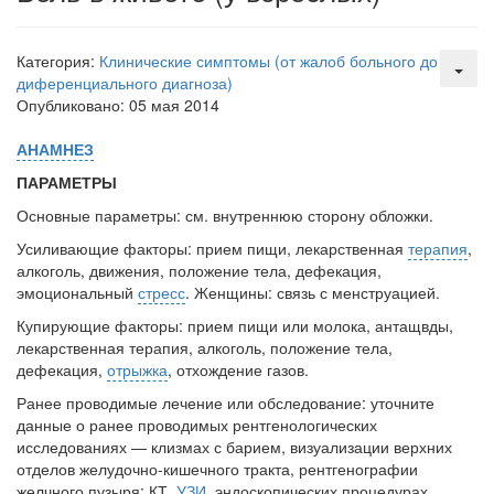
Местная анестезия развивает кардиотоксичность
Федеральная служба по
надзору в сфере
Категория:
Клинические симптомы (от жалоб больного до
здравоохранения озвучила
диференциального диагноза)
тревожную статистику. Она
Опубликовано: 05 мая 2014
касаются увеличения риска
острой кардиотоксичности и
АНАМНЕЗ
роста сопутствующих
осложнений от...
ПАРАМЕТРЫ
Основные параметры: см. внутреннюю сторону обложки.
Усиливающие факторы: прием пищи, лекарственная
терапия
,
Закон о праве родителей находиться с детьми в
алкоголь, движения, положение тела, дефекация,
реанимации внесен в Госдуму
эмоциональный
стресс
. Женщины: связь с менструацией.
Соответствующий
Купирующие факторы: прием пищи или молока, антащвды,
законопроект внесен в
лекарственная терапия, алкоголь, положение тела,
палату на
дефекация,
отрыжка
, отхождение газов.
рассмотрение. Суть его
Ранее проводимые лечение или обследование: уточните
заключается в
данные о ранее про­водимых рентгенологических
нахождении одного из
исследованиях — клизмах с барием, ви­зуализации верхних
родителей в
отделов желудочно-кишечного тракта, рентгено­графии
больничной палате
желчного пузыря; КТ,
УЗИ
, эндоскопических процедурах.