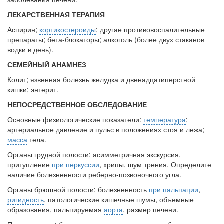
ЛЕКАРСТВЕННАЯ ТЕРАПИЯ
Аспирин;
кортикостероиды
; другае противовоспалительные
препара­ты; бета-блокаторы; алкоголь (более двух стаканов
водки в день).
СЕМЕЙНЫЙ АНАМНЕЗ
Колит; язвенная болезнь желудка и двенадцатиперстной
кишки; эн­терит.
НЕПОСРЕДСТВЕННОЕ ОБСЛЕДОВАНИЕ
Основные физиологические показатели:
температура
;
артериальное давле­ние и пульс в положениях стоя и лежа;
масса
тела.
Органы грудной полости: асимметричная экскурсия,
притупление
при перкуссии
, хрипы, шум трения. Определите
наличие болезненности реберно-позвоночного угла.
Органы брюшной полости: болезненность
при пальпации
,
ригидность
, па­тологические кишечные шумы, объемные
образования, пальпируемая
аорта
, размер печени.