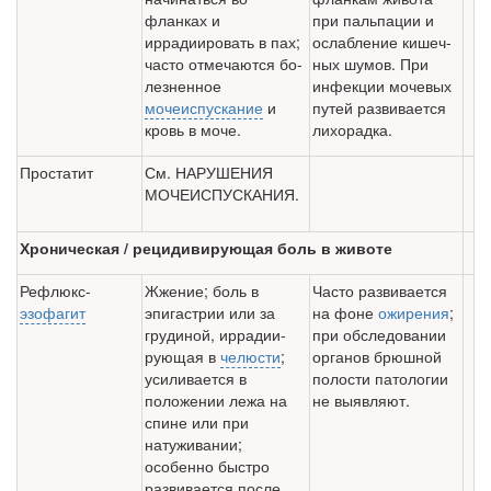
фланках и
при паль­пации и
иррадиировать в пах;
ослабление кишеч­
часто отмечаются бо­
ных шумов. При
лезненное
инфекции мочевых
мочеиспускание
и
путей развивается
кровь в моче.
лихорадка.
Простатит
См. НАРУШЕНИЯ
МОЧЕ­ИСПУСКАНИЯ.
Хроническая / рецидивирующая боль в животе
Рефлюкс-
Жжение; боль в
Часто развивается
эзофагит
эпигастрии или за
на фоне
ожирения
;
грудиной, иррадии­
при обследовании
рующая в
челюсти
;
органов брюшной
усили­вается в
полости патологии
положении лежа на
не выявляют.
спине или при
натуживании;
особенно быстро
развива­ется после