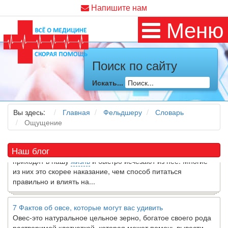
Напишите нам
Меню
Поиск по сайту
Как я заболел во время локдауна?
Это странная ситуация: вы соблюдали все меры
Искать...
предосторожности COVID-19 (вы почти все время дома),
но, тем не менее, вы каким-то образом простудились. Вы
можете задаться...
Вы здесь:
Главная
Фельдшеру
Словарь
Ощущение
5 причин обратить внимание на средиземноморскую диету
Как
диетолог
, я вижу, что многие причудливые диеты
Наш блог
приходят в нашу
жизнь
и быстро исчезают из нее. Многие
из них это скорее наказание, чем способ питаться
правильно и влиять на...
7 Фактов об овсе, которые могут вас удивить
Овес-это натуральное цельное зерно, богатое своего рода
растворимой клетчаткой, которая может помочь вывести