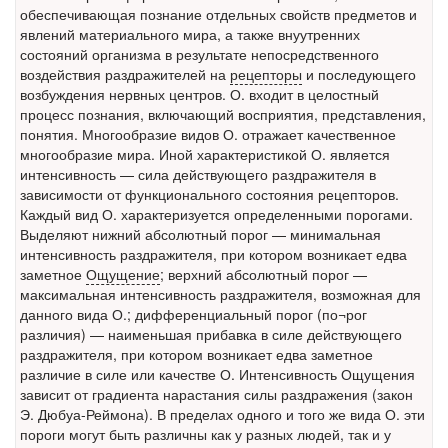
обеспечивающая познание отдельных свойств предметов и
Местная анестезия развивает кардиотоксичность
явлений материального мира, а также внуутренних
Федеральная служба по
состояний организма в результате непосредственного
надзору в сфере
воздействия раздражителей на
рецепторы
и последующего
здравоохранения озвучила
возбуждения нервных центров. О. входит в целостный
тревожную статистику. Она
процесс познания, включающий восприятия, представления,
касаются увеличения риска
понятия. Многообразие видов О. отражает качественное
острой кардиотоксичности и
многообразие мира. Иной характеристикой О. является
роста сопутствующих
интенсивность — сила действующего раздражителя в
осложнений от...
зависимости от функционального состояния рецепторов.
Каждый вид О. характеризуется определенными порогами.
Выделяют нижний абсолютный порог — минимальная
интенсивность раздражителя, при котором возникает едва
Закон о праве родителей находиться с детьми в
заметное
Ощущение
; верхний абсолютный порог —
реанимации внесен в Госдуму
максимальная интенсивность раздражителя, возможная для
Соответствующий
данного вида О.; дифференциальный порог (по¬рог
законопроект внесен в
различия) — наименьшая прибавка в силе действующего
палату на
раздражителя, при котором возникает едва заметное
рассмотрение. Суть его
различие в силе или качестве О. Интенсивность Ощущения
зависит от градиента нарастания силы раздражения (закон
заключается в
Э. Дюбуа-Реймона). В пределах одного и того же вида О. эти
нахождении одного из
пороги могут быть различны как у разных людей, так и у
родителей в