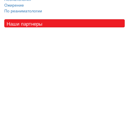
Ожирение
По реаниматологии
Наши партнеры
© 2010 - 2021 / 03-Ektb.ru
Сайт о медицине и скорой помощи
.
Все права защищены. При копировании материалов ссылка
обязательна.