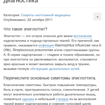
Местная анестезия развивает кардиотоксичность
Федеральная служба по
надзору в сфере
Категория:
Секреты неотложной медицины
здравоохранения озвучила
Опубликовано: 22 октября 2011
тревожную статистику. Она
Что такое эпиглоттит?
касаются увеличения риска
острой кардиотоксичности и
Эпиглоттит — это острое опасное для жизни
воспаление
роста сопутствующих
надгортанника и поднад-гортанных тканей. Его причиной, как
осложнений от...
правило, оказывается
инфекция
Haemophilus influenzae типа b
(Hib), Streptococcus pneumoniae и/или стрептококками группы
А. В норме надгортанник — гладкое и тонкое образование, но
при эпиглоттите он уве­личивается, воспаляется, становится
Закон о праве родителей находиться с детьми в
ярко-красным и может внезапно закрыть вход в трахею,
реанимации внесен в Госдуму
вызывая полную
обструкцию дыхательных путей
.
Соответствующий
законопроект внесен в
Перечислите основные симптомы эпиглоттита.
палату на
Классические симптомы: быстрое повышение температуры,
рассмотрение. Суть его
боль в горле, приглу­шенность голоса, слюнотечение. У детей
заключается в
могут значительно усиливаться работа дыхательных мышц,
нахождении одного из
появляться
одышка
и небольшой
стридор
из-за воспаления
родителей в
тканей вокруг надгортанника и сужения голосовой щели.