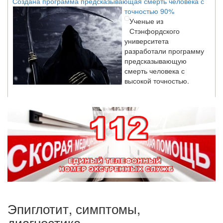
точностью 90%
Ученые из
Стэнфордского
университета
разработали программу
предсказывающую
смерть человека с
высокой точностью.
Зарплата врачей в 2018 году превысит средний доход
россиян в два раза
Глава Минздрава РФ
Вероника Скворцова
опровергла
сообщение о падении
доходов медицинских
работников в
ближайшие годы. Она
заявила об этом на
Эпиглотит, симптомы,
встрече с журналистами ведущих...
диагностика