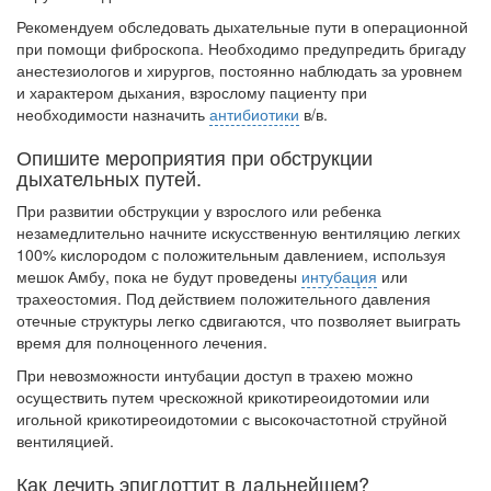
Рекомендуем обследовать дыхательные пути в операционной
при помощи фибро­скопа. Необходимо предупредить бригаду
анестезиологов и хирургов, постоянно наблюдать за уровнем
и характером дыхания, взрослому пациенту при
необходимости назначить
антибиотики
в/в.
Опишите мероприятия при обструкции
дыхательных путей.
При развитии обструкции у взрослого или ребенка
незамедлительно начните ис­кусственную вентиляцию легких
100% кислородом с положительным давлением, используя
мешок Амбу, пока не будут проведены
интубация
или
трахеостомия. Под действием положительного давления
отечные структуры легко сдвигаются, что позволяет выиграть
время для полноценного лечения.
При невозможности интубации доступ в трахею можно
осуществить путем чрескожной крикотиреоидотомии или
игольной крикотиреоидотомии с высокочастотной струйной
вентиляцией.
Как лечить эпиглоттит в дальнейшем?