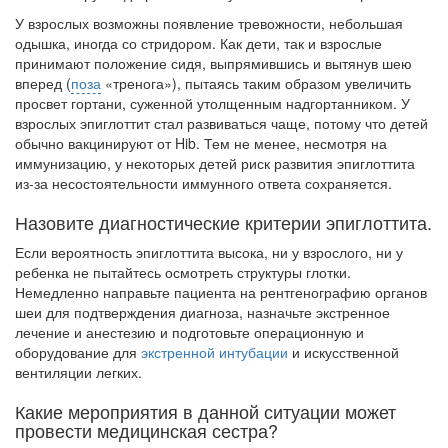
больничной палате
У взрослых возможны появление тревожности, небольшая
бесплатно, в течении всего срока лечения...
одышка, иногда со стридором. Как дети, так и взрослые
принимают положение сидя, выпрямившись и вытянув шею
вперед (
поза
«тренога»), пытаясь таким образом увеличить
просвет гортани, суженной утолщенным надгортанником. У
взрослых эпиглоттит стал разви­ваться чаще, потому что детей
обычно вакцинируют от Hib. Тем не менее, несмотря на
иммунизацию, у некоторых детей риск развития эпиглоттита
из-за несостоятель­ности иммунного ответа сохраняется.
Назовите диагностические критерии эпиглоттита.
Если вероятность эпиглоттита высока, ни у взрослого, ни у
ребенка не пытайтесь осмотреть структуры глотки.
Немедленно направьте пациента на рентгенографию органов
шеи для подтверждения диагноза, назначьте экстренное
лечение и анестезию и подготовьте операционную и
оборудование для
экстренной интубации
и искусст­венной
вентиляции легких.
Какие мероприятия в данной ситуации может
провести медицинская сестра?