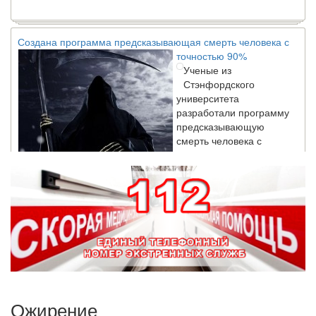
Создана программа предсказывающая смерть человека с
точностью 90%
Ученые из
Стэнфордского
университета
разработали программу
предсказывающую
смерть человека с
высокой точностью.
Зарплата врачей в 2018 году превысит средний доход
россиян в два раза
Глава Минздрава РФ
Вероника Скворцова
опровергла
сообщение о падении
доходов медицинских
работников в
Ожирение
ближайшие годы. Она