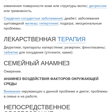
нахождении одного из
изменения поверхности кожи или структуры волос;
депрессия
родителей в
или тревожность.
больничной палате
Сердечно-сосудистые заболевания
; диабет; заболевания
бесплатно, в течении всего срока лечения...
щитовидной
железы
;
гипертония
; подагра; эмоциональные
проблемы.
ЛЕКАРСТВЕННАЯ
ТЕРАПИЯ
Диуретики; препараты наперстянки; резерпин; фенотиазины;
таблетки
для похудания (уточните, какие).
СЕМЕЙНЫЙ АНАМНЕЗ
Ожирение.
АНАМНЕЗ ВОЗДЕЙСТВИЯ ФАКТОРОВ ОКРУЖАЮЩЕЙ
СРЕДЫ
Внимание
окружающих к данной проблеме и диете; проблемы
в семье и на работе.
НЕПОСРЕДСТВЕННОЕ