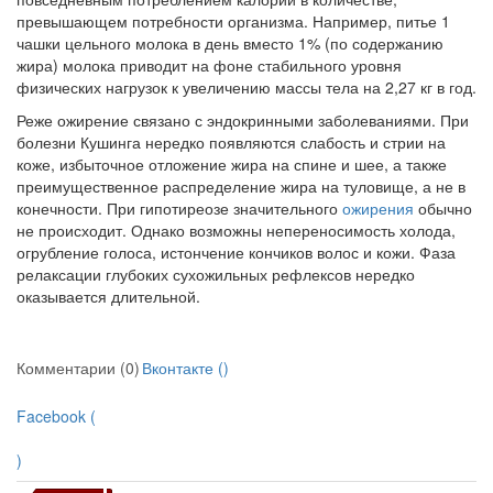
превышающем потребности организма. Например, питье 1
чашки цельного молока в день вместо 1% (по содер­жанию
жира) молока приводит на фоне стабильного уровня
физических нагрузок к увеличению массы тела на 2,27 кг в год.
Реже ожирение связано с эндокринными заболеваниями. При
болез­ни Кушинга нередко появляются слабость и стрии на
коже, избыточное отложение жира на спине и шее, а также
преимущественное распределе­ние жира на туловище, а не в
конечности. При гипотиреозе значительно­го
ожирения
обычно
не происходит. Однако возможны непереносимость холода,
огрубление голоса, истончение кончиков волос и кожи. Фаза
релаксации глубоких сухожильных рефлексов нередко
оказывается дли­тельной.
Комментарии (0)
Вконтакте (
)
Facebook (
)