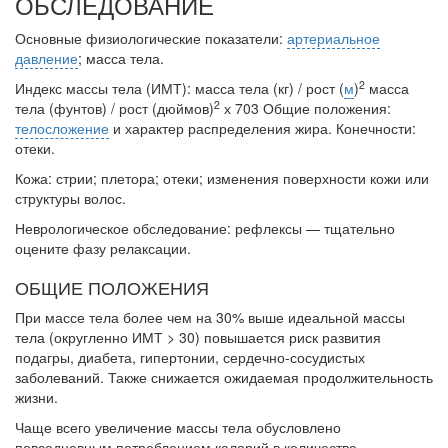
ОБСЛЕДОВАНИЕ
Основные физиологические показатели:
артериальное
давление
; масса тела.
2
Индекс массы тела (ИМТ): масса тела (кг) / рост (
м
)
масса
2
тела (фунтов) / рост (дюймов)
х 703 Общие положения:
телосложение
и характер распределения жира. Конечности:
отеки.
Кожа: стрии; плетора; отеки; изменения поверхности кожи или
структу­ры волос.
Неврологическое обследование: рефлексы — тщательно
оцените фазу ре­лаксации.
ОБЩИЕ ПОЛОЖЕНИЯ
При массе тела более чем на 30% выше идеальной массы
тела (окру­гленно ИМТ > 30) повышается риск развития
подагры, диабета, гипер­тонии, сердечно-сосудистых
заболеваний. Также снижается ожидаемая продолжительность
жизни.
Чаще всего увеличение массы тела обусловлено
повседневным потре­блением калорий в количестве,