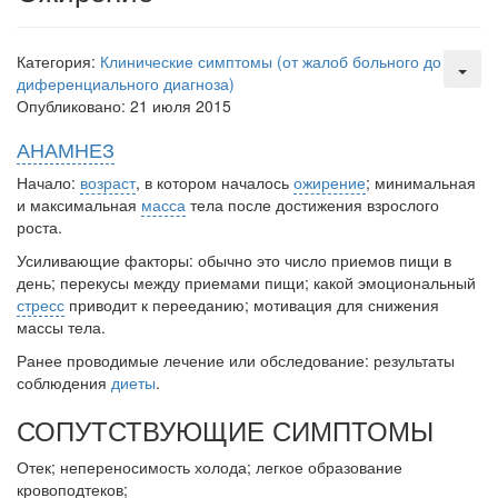
заявила об этом на
встрече с журналистами ведущих...
Категория:
Клинические симптомы (от жалоб больного до
диференциального диагноза)
Местная анестезия развивает кардиотоксичность
Опубликовано: 21 июля 2015
Федеральная служба по
надзору в сфере
АНАМНЕЗ
здравоохранения озвучила
тревожную статистику. Она
Начало:
возраст
, в котором началось
ожирение
; минимальная
касаются увеличения риска
и макси­мальная
масса
тела после достижения взрослого
острой кардиотоксичности и
роста.
роста сопутствующих
Усиливающие факторы: обычно это число приемов пищи в
осложнений от...
день; переку­сы между приемами пищи; какой эмоциональный
стресс
приводит к перееданию; мотивация для снижения
массы тела.
Закон о праве родителей находиться с детьми в
Ранее проводимые лечение или обследование: результаты
реанимации внесен в Госдуму
соблюдения
диеты
.
Соответствующий
законопроект внесен в
СОПУТСТВУЮЩИЕ СИМПТОМЫ
палату на
рассмотрение. Суть его
Отек; непереносимость холода; легкое образование
кровоподтеков;
заключается в