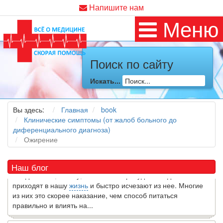
Напишите нам
Меню
Поиск по сайту
Искать...
Как я заболел во время локдауна?
Это странная ситуация: вы соблюдали все меры
Вы здесь:
Главная
book
предосторожности COVID-19 (вы почти все время дома),
Клинические симптомы (от жалоб больного до
но, тем не менее, вы каким-то образом простудились. Вы
диференциального диагноза)
можете задаться...
Ожирение
5 причин обратить внимание на средиземноморскую диету
Наш блог
Как диетолог, я вижу, что многие причудливые диеты
приходят в нашу
жизнь
и быстро исчезают из нее. Многие
из них это скорее наказание, чем способ питаться
правильно и влиять на...
7 Фактов об овсе, которые могут вас удивить