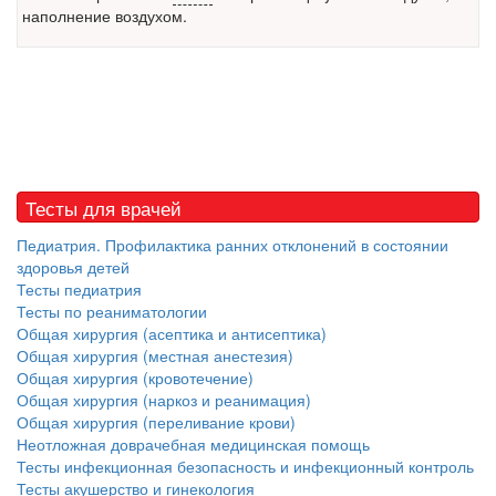
Местная анестезия развивает кардиотоксичность
наполнение воздухом.
Федеральная служба по
надзору в сфере
здравоохранения озвучила
тревожную статистику. Она
касаются увеличения риска
острой кардиотоксичности и
роста сопутствующих
осложнений от...
Тесты для врачей
Педиатрия. Профилактика ранних отклонений в состоянии
Закон о праве родителей находиться с детьми в
здоровья детей
реанимации внесен в Госдуму
Тесты педиатрия
Соответствующий
Тесты по реаниматологии
законопроект внесен в
Общая хирургия (асептика и антисептика)
Общая хирургия (местная анестезия)
палату на
Общая хирургия (кровотечение)
рассмотрение. Суть его
Общая хирургия (наркоз и реанимация)
заключается в
Общая хирургия (переливание крови)
нахождении одного из
Неотложная доврачебная медицинская помощь
родителей в
Тесты инфекционная безопасность и инфекционный контроль
больничной палате
Тесты акушерство и гинекология