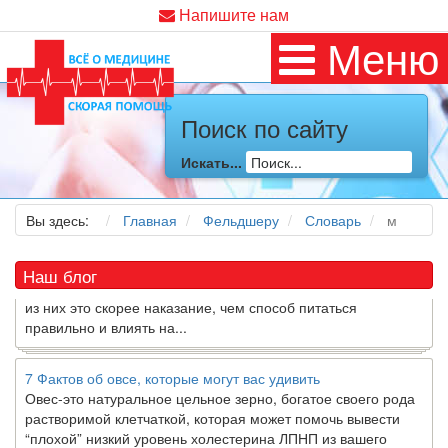
Напишите нам
Меню
Как я заболел во время локдауна?
Поиск по сайту
Это странная ситуация: вы соблюдали все меры
предосторожности COVID-19 (вы почти все время дома),
Искать...
но, тем не менее, вы каким-то образом простудились. Вы
можете задаться...
Вы здесь:
Главная
Фельдшеру
Словарь
м
5 причин обратить внимание на средиземноморскую диету
Как
диетолог
, я вижу, что многие причудливые диеты
Наш блог
приходят в нашу
жизнь
и быстро исчезают из нее. Многие
из них это скорее наказание, чем способ питаться
правильно и влиять на...
7 Фактов об овсе, которые могут вас удивить
Овес-это натуральное цельное зерно, богатое своего рода
растворимой клетчаткой, которая может помочь вывести
“плохой” низкий уровень холестерина ЛПНП из вашего