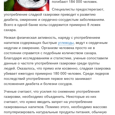
погибают 184 000 человек.
Специалисты предостерегают,
Местная анестезия развивает кардиотоксичность
употребление сладкой газировки приводит к развитию
Федеральная служба по
диабета, ожирению и сердечно-сосудистым заболеваниям.
надзору в сфере
Всего в одной банке колы содержится примерно 8 ложек
здравоохранения озвучила
сахара.
тревожную статистику. Она
Низкая физическая активность, наряду с употреблением
касаются увеличения риска
напитков содержащих быстрые
углеводы
, ведут к сердечным
острой кардиотоксичности и
недугам и ожирению. Организм человека просто не в
роста сопутствующих
состоянии справится с подобным количеством сахара.
осложнений от...
Благодаря исследованиям и статистике, ученые сопоставили
данные о частоте употребления газировки среди группы
людей. Оказалось, что прямо или косвенно, сладкая газировка
Закон о праве родителей находиться с детьми в
убивает ежегодно примерно 180 000 человек. Среди лидеров
реанимации внесен в Госдуму
последствий употребления первое место занимают
Соответствующий
осложнения диабета и болезни сосудов.
законопроект внесен в
Ученые считают, что усилия по снижению употребления
палату на
газировки, необходимо объединить. Некоторые из них
рассмотрение. Суть его
считают, что нужно вводить запрет на употребление
заключается в
газированных напитков. Помимо этого, необходимо массово
нахождении одного из
популяризировать натуральные продукты питания, обычную