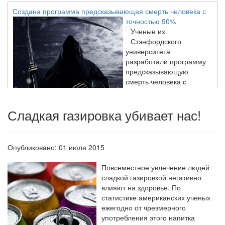
Создана программа предсказывающая смерть человека с
точностью 90%
Ученые из
Стэнфордского
университета
разработали программу
предсказывающую
смерть человека с
высокой точностью.
Сладкая газировка убивает нас!
Зарплата врачей в 2018 году превысит средний доход
россиян в два раза
Глава Минздрава РФ
Опубликовано: 01 июля 2015
Вероника Скворцова
опровергла
Повсеместное увлечение людей
сообщение о падении
сладкой газировкой негативно
доходов медицинских
влияют на здоровье. По
работников в
статистике американских ученых
ближайшие годы. Она
ежегодно от чрезмерного
заявила об этом на
употребления этого напитка
встрече с журналистами ведущих...