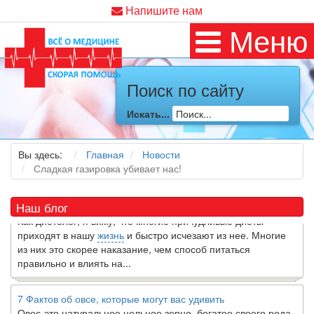
Напишите нам
Меню
Поиск по сайту
Как я заболел во время локдауна?
Искать...
Это странная ситуация: вы соблюдали все меры
предосторожности COVID-19 (вы почти все время дома),
но, тем не менее, вы каким-то образом простудились. Вы
Вы здесь:
Главная
Новости
можете задаться...
Сладкая газировка убивает нас!
5 причин обратить внимание на средиземноморскую диету
Наш блог
Как диетолог, я вижу, что многие причудливые диеты
приходят в нашу
жизнь
и быстро исчезают из нее. Многие
из них это скорее наказание, чем способ питаться
правильно и влиять на...
7 Фактов об овсе, которые могут вас удивить
Овес-это натуральное цельное зерно, богатое своего рода