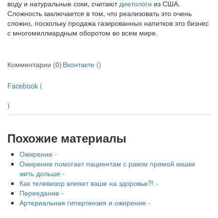
родителей в
воду и натуральные соки, считают
диетологи
из США.
больничной палате
Сложность заключается в том, что реализовать это очень
сложно, поскольку продажа газированных напитков это бизнес
бесплатно, в течении всего срока лечения...
с многомиллиардным оборотом во всем мире.
Комментарии (0)
Вконтакте (
)
Facebook (
)
Похожие материалы
Ожирение -
Ожирение помогает пациентам с раком прямой кишки
жить дольше -
Как телевизор влияет ваше на здоровье?! -
Переедание -
Артериальная гипертензия и ожирение -