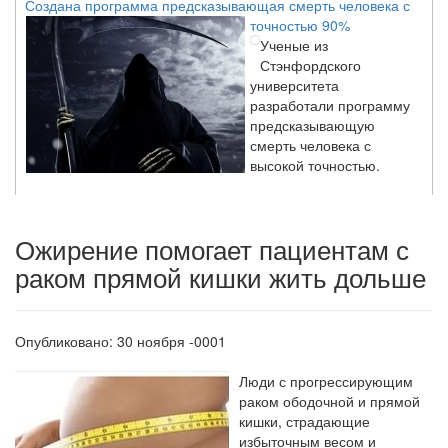
точностью 90%
Ученые из
Стэнфордского
университета
разработали программу
предсказывающую
смерть человека с
высокой точностью.
Зарплата врачей в 2018 году превысит средний доход
Ожирение помогает пациентам с
россиян в два раза
Глава Минздрава РФ
раком прямой кишки жить дольше
Вероника Скворцова
опровергла
сообщение о падении
Опубликовано: 30 ноября -0001
доходов медицинских
работников в
Люди с прогрессирующим
ближайшие годы. Она
раком ободочной и прямой
заявила об этом на
кишки, страдающие
встрече с журналистами ведущих...
избыточным весом и