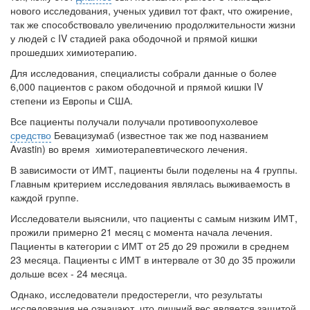
больничной палате
нового исследования, ученых удивил тот факт, что ожирение,
бесплатно, в течении всего срока лечения...
так же способствовало увеличению продолжительности жизни
у людей с IV стадией рака ободочной и прямой кишки
прошедших химиотерапию.
Для исследования, специалисты собрали данные о более
6,000 пациентов с раком ободочной и прямой кишки IV
степени из Европы и США.
Все пациенты получали получали противоопухолевое
средство
Бевацизумаб (известное так же под названием
Avastin) во время химиотерапевтического лечения.
В зависимости от ИМТ, пациенты были поделены на 4 группы.
Главным критерием исследования являлась выживаемость в
каждой группе.
Исследователи выяснили, что пациенты с самым низким ИМТ,
прожили примерно 21 месяц с момента начала лечения.
Пациенты в категории с ИМТ от 25 до 29 прожили в среднем
23 месяца. Пациенты с ИМТ в интервале от 30 до 35 прожили
дольше всех - 24 месяца.
Однако, исследователи предостерегли, что результаты
исследования не означают, что лишний вес является защитой