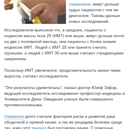
ожирением
, живут дольше
Местная анестезия развивает кардиотоксичность
худых пациентов с тем же
Федеральная служба по
диагнозом. Таковы данные
надзору в сфере
новых исследований.
здравоохранения озвучила
Исследователи выяснили что, в среднем, пациенты с
тревожную статистику. Она
индексом массы тела 25 (ИМТ) или выше, живут дольше почти
касаются увеличения риска
на два с половиной месяца, чем пациенты с более низким
острой кардиотоксичности и
индексом ИМТ. Людей с ИМТ 25 или принято считать
роста сопутствующих
грузными, а людей с ИМТ 30 или выше считают страдающими
осложнений от...
ожирением.
Поскольку ИМТ увеличился, продолжительность жизни также
выросла, считают исследователи.
Закон о праве родителей находиться с детьми в
реанимации внесен в Госдуму
Соответствующий
"Эти результаты удивительны", сказал доктор Юзеф Зэфэр,
ведущий исследователь исследования профессор медицины в
законопроект внесен в
Университете Дюка. Ожидания ученых были совершенно
палату на
противоположными.
рассмотрение. Суть его
заключается в
Ожирение
долго считали фактором риска и развития рака
нахождении одного из
ободочной и прямой кишки, а так же рецидива болезни среди
родителей в
тех, кому этот
диагноз
был поставлен ранее. С помощью