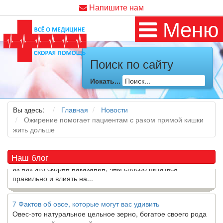
Напишите нам
Меню
Поиск по сайту
Как я заболел во время локдауна?
Это странная ситуация: вы соблюдали все меры
Искать...
предосторожности COVID-19 (вы почти все время дома),
но, тем не менее, вы каким-то образом простудились. Вы
можете задаться...
Вы здесь:
Главная
Новости
Ожирение помогает пациентам с раком прямой кишки
жить дольше
5 причин обратить внимание на средиземноморскую диету
Как
диетолог
, я вижу, что многие причудливые диеты
приходят в нашу
жизнь
и быстро исчезают из нее. Многие
Наш блог
из них это скорее наказание, чем способ питаться
правильно и влиять на...
7 Фактов об овсе, которые могут вас удивить
Овес-это натуральное цельное зерно, богатое своего рода
растворимой клетчаткой, которая может помочь вывести