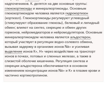
заявила об этом на
надпочечников. К. делятся на две основные группы:
встрече с журналистами ведущих...
глюкокортикоиды
и минералкортикоиды. Основным
глюкокортикоидом человека является
гидрокортизон
Местная анестезия развивает кардиотоксичность
(кортизол). Глюкокортикоиды регулируют углеводный
Федеральная служба по
(стимулируют образование глюкозы),
белковый
и липидный
надзору в сфере
обмен; влияют на синтез, секрецию и обмен других
здравоохранения озвучила
гормонов, нейромедиаторов и нейромодуляторов. Основным
тревожную статистику. Она
минералкортикоидом человека является
альдостерон
,
касаются увеличения риска
который участвует в регуляции водно-солевого обмена,
острой кардиотоксичности и
вызывая задержку в организме ионов Na+ и усиливая
роста сопутствующих
выделение
ионов К+, Н+ через воздействие на транспорт
осложнений от...
ионов в почках, потовых и слюнных железах, а также в
слизистой оболочке кишечника. Регуляция синтеза и
секреции альдостерона обеспечивается в основном
изменением концентрации ионов Na+ и К+ в плазме крови и
Закон о праве родителей находиться с детьми в
частично кортикотропином.
реанимации внесен в Госдуму
Соответствующий
законопроект внесен в
палату на
рассмотрение. Суть его
заключается в