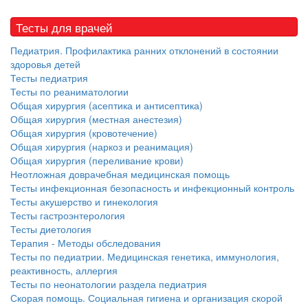
нахождении одного из
родителей в
Тесты для врачей
больничной палате
Педиатрия. Профилактика ранних отклонений в состоянии
бесплатно, в течении всего срока лечения...
здоровья детей
Тесты педиатрия
Тесты по реаниматологии
Общая хирургия (асептика и антисептика)
Общая хирургия (местная анестезия)
Общая хирургия (кровотечение)
Общая хирургия (наркоз и реанимация)
Общая хирургия (переливание крови)
Неотложная доврачебная медицинская помощь
Тесты инфекционная безопасность и инфекционный контроль
Тесты акушерство и гинекология
Тесты гастроэнтерология
Тесты диетология
Терапия - Методы обследования
Тесты по педиатрии. Медицинская генетика, иммунология,
реактивность, аллергия
Тесты по неонатологии раздела педиатрия
Скорая помощь. Социальная гигиена и организация скорой