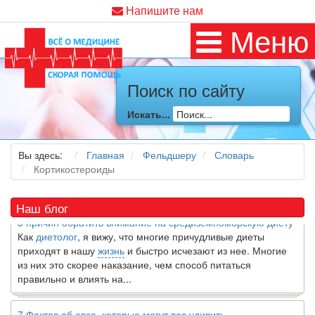
Напишите нам
Меню
Поиск по сайту
Искать...
Как я заболел во время локдауна?
Это странная ситуация: вы соблюдали все меры
предосторожности COVID-19 (вы почти все время дома),
Вы здесь:
Главная
Фельдшеру
Словарь
но, тем не менее, вы каким-то образом простудились. Вы
Кортикостероиды
можете задаться...
Наш блог
5 причин обратить внимание на средиземноморскую диету
Как
диетолог
, я вижу, что многие причудливые диеты
приходят в нашу
жизнь
и быстро исчезают из нее. Многие
из них это скорее наказание, чем способ питаться
правильно и влиять на...
7 Фактов об овсе, которые могут вас удивить