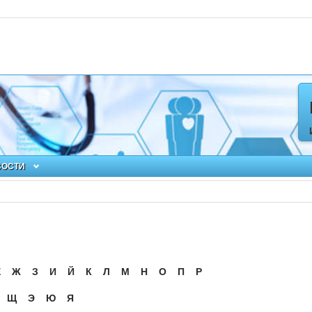
ВОСТИ
Ё
Ж
З
И
Й
К
Л
М
Н
О
П
Р
Щ
Э
Ю
Я