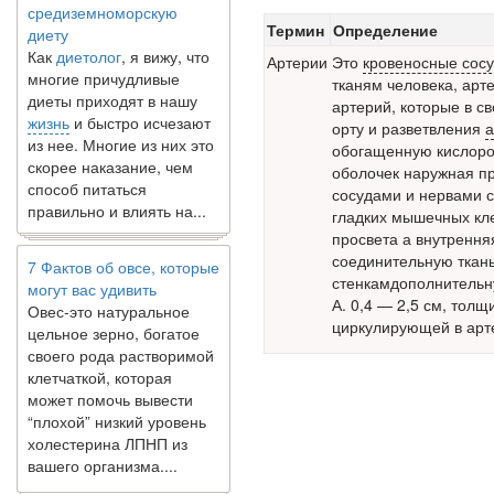
диету
Термин
Определение
Как
диетолог
, я вижу, что
Артерии
Это
кровеносные сос
многие причудливые
тканям человека,
арте
диеты приходят в нашу
артерий, которые в св
жизнь
и быстро исчезают
орту и разветвления
а
из нее. Многие из них это
обогащенную кислород
скорее наказание, чем
оболочек наружная пр
способ питаться
сосудами и нервами с
правильно и влиять на...
гладких мышечных кл
просвета а внутрення
7 Фактов об овсе, которые
соединительную ткан
могут вас удивить
стенкамдополнительн
Овес-это натуральное
А. 0,4 — 2,5 см, толщ
цельное зерно, богатое
циркулирующей в арте
своего рода растворимой
клетчаткой, которая
может помочь вывести
“плохой” низкий уровень
холестерина ЛПНП из
вашего организма....