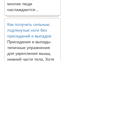
наслаждаются...
Как получить сильные,
подтянутые ноги без
приседаний и выпадов
Приседания и выпады-
типичные упражнения
для укрепления мышц
нижней части тела. Хотя
они чрезвычайно
распространены, они не
могут быть безопасным
вариантом для всех.
Некоторые...
Создана программа
предсказывающая смерть
человека с точностью
© 2010 - 2021 / 03-Ektb.ru
Сайт о 
90%