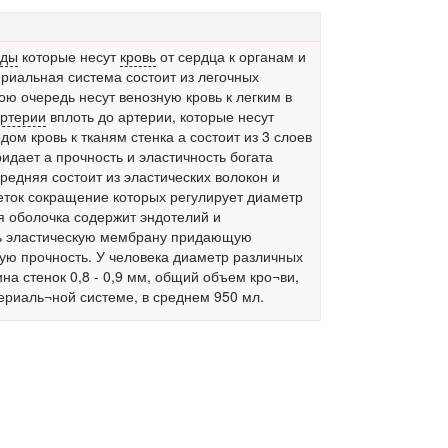
уды
которые несут
кровь
от сердца к органам и
риальная система состоит из легочных
ою очередь несут венозную кровь к легким в
ртерии
вплоть до артерии, которые несут
ом кровь к тканям стенка а состоит из 3 слоев
идает а прочность и эластичность богата
редняя состоит из эластических волокон и
еток сокращение которых регулирует диаметр
я оболочка содержит эндотелий и
ь эластическую мембрану придающую
ую прочность. У человека диаметр различных
ина стенок 0,8 - 0,9 мм, общий объем кро¬ви,
риаль¬ной системе, в среднем 950 мл.