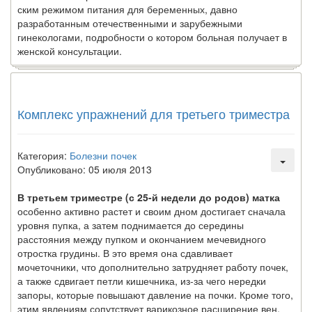
ским режимом питания для беременных, давно
разработан­ным отечественными и зарубежными
гинекологами, подроб­ности о котором больная получает в
женской консультации.
Комплекс упражнений для третьего триместра
Категория:
Болезни почек
Опубликовано: 05 июля 2013
В третьем триместре (с 25-й недели до родов) матка
осо­бенно активно растет и своим дном достигает сначала
уров­ня пупка, а затем поднимается до середины
расстояния меж­ду пупком и окончанием мечевидного
отростка грудины. В это время она сдавливает
мочеточники, что дополнитель­но затрудняет работу почек,
а также сдвигает петли кишеч­ника, из-за чего нередки
запоры, которые повышают давле­ние на почки. Кроме того,
этим явлениям сопутствует вари­козное расширение вен.