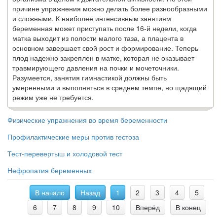
причине упраж­нения можно делать более разнообразными
и сложными. К наиболее интенсивным занятиям
беременная может при­ступать после 16-й недели, когда
матка выходит из полости малого таза, а плацента в
основном завершает свой рост и формирование. Теперь
плод надежно закреплен в матке, ко­торая не оказывает
травмирующего давления на почки и мо­четочники.
Разумеется, занятия гимнастикой должны быть
умеренными и выполняться в среднем темпе, но щадящий
режим уже не требуется.
Физические упражнения во время беременности
Профилактические меры против гестоза
Тест-перевертыш и холодовой тест
Нефропатия беременных
В начало
Назад
1
2
3
4
5
6
7
8
9
10
Вперёд
В конец