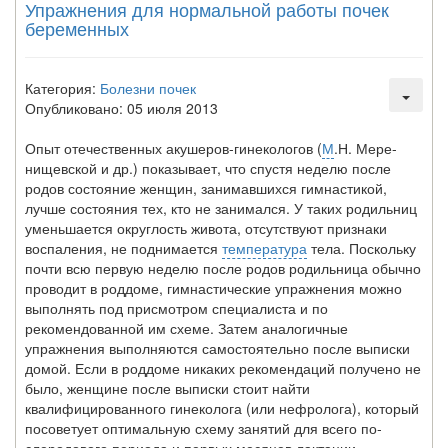
Упражнения для нормальной работы почек
беременных
Категория:
Болезни почек
Опубликовано: 05 июля 2013
Опыт отечественных акушеров-гинекологов (
М
.Н. Мере-
нищевской и др.) показывает, что спустя неделю после
родов состояние женщин, занимавшихся гимнастикой,
лучше со­стояния тех, кто не занимался. У таких родильниц
уменьша­ется округлость живота, отсутствуют признаки
воспаления, не поднимается
температура
тела. Поскольку
почти всю пер­вую неделю после родов родильница обычно
проводит в роддоме, гимнастические упражнения можно
выполнять под присмотром специалиста и по
рекомендованной им схеме. Затем аналогичные
упражнения выполняются самостоятель­но после выписки
домой. Если в роддоме никаких рекомен­даций получено не
было, женщине после выписки стоит найти
квалифицированного гинеколога (или нефролога), ко­торый
посоветует оптимальную схему занятий для всего по­