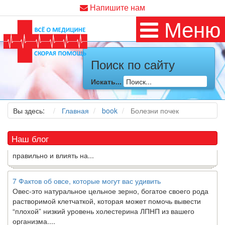
Напишите нам
Меню
Как я заболел во время локдауна?
Это странная ситуация: вы соблюдали все меры
предосторожности COVID-19 (вы почти все время дома),
Поиск по сайту
но, тем не менее, вы каким-то образом простудились. Вы
можете задаться...
Искать...
5 причин обратить внимание на средиземноморскую диету
Вы здесь:
Главная
book
Болезни почек
Как диетолог, я вижу, что многие причудливые диеты
приходят в нашу
жизнь
и быстро исчезают из нее. Многие
из них это скорее наказание, чем способ питаться
Наш блог
правильно и влиять на...
7 Фактов об овсе, которые могут вас удивить
Овес-это натуральное цельное зерно, богатое своего рода
растворимой клетчаткой, которая может помочь вывести
“плохой” низкий уровень холестерина ЛПНП из вашего
организма....