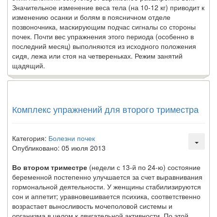
Значительное изменение веса тела (на 10-12 кг) приводит к
изменению осанки и болям в пояс­ничном отделе
позвоночника, маскирующим подчас сигна­лы со стороны
почек. Почти вес упражнения этого периода (особенно в
последний месяц) выполняются из исходного положения
сидя, лежа или стоя на четвереньках. Режим за­нятий
щадящий.
Комплекс упражнений для второго триместра
Категория:
Болезни почек
Опубликовано: 05 июля 2013
Во втором триместре
(недели с 13-й по 24-ю) состояние
беременной постепенно улучшается за счет выравнивания
гормональной деятельности. У женщины стабилизируются
сон и аппетит; уравновешивается психика, соответственно
возрастает выносливость мочеполовой системы и
организма в целом к двигательной активности. По этой