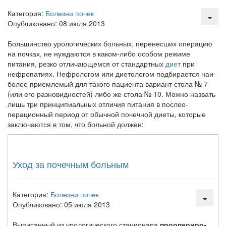
надзору в сфере
Категория:
Болезни почек
здравоохранения озвучила
Опубликовано: 08 июля 2013
тревожную статистику. Она
касаются увеличения риска
Большинство урологических больных,
перенесших опе­рацию
острой кардиотоксичности и
на почках, не нуждаются в каком-либо особом режи­ме
роста сопутствующих
питания, резко отличающемся от стандартных
диет
при
осложнений от...
нефропатиях. Нефрологом или диетологом подбирается наи­
более приемлемый для такого пациента вариант стола № 7
(или его разновидностей) либо же стола № 10. Можно на­звать
лишь три принципиальных отличия питания в послео­
Закон о праве родителей находиться с детьми в
перационный период от обычной почечной диеты, которые
реанимации внесен в Госдуму
заключаются в том, что больной должен:
Соответствующий
законопроект внесен в
палату на
рассмотрение. Суть его
Уход за почечным больным
заключается в
нахождении одного из
родителей в
Категория:
Болезни почек
больничной палате
Опубликовано: 05 июля 2013
бесплатно, в течении всего срока лечения...
Выписанный из урологического стационара
проопериро­