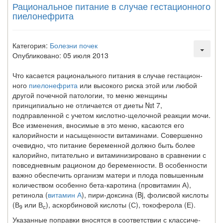
Рациональное питание в случае гестацион­ного
пиелонефрита
Категория:
Болезни почек
Опубликовано: 05 июля 2013
Что касается рационального питания в случае гестацион­
ного
пиелонефрита
или высокого риска этой или любой
дру­гой почечной патологии, то меню женщины
принципиально не отличается от диеты №t 7,
подправленной с учетом кислотно-щелочной реакции мочи.
Все изменения, вноси­мые в это меню, касаются его
калорийности и насыщенно­сти витаминами. Совершенно
очевидно, что питание бере­менной должно быть более
калорийно, питательно и вита­минизировано в сравнении с
повседневным рационом до бе­ременности. В особенности
важно обеспечить организм ма­тери и плода повышенным
количеством особенно бета-каротина (провитамин А),
ретинола (
витамин А
), пири-доксина (Bj, фолисвой кислоты
(В
или В
), аскорбиновой кислоты (С), токоферола (Е).
9
с
Указанные поправки вносятся в соответствии с классиче­