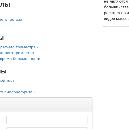
не являются
алы
большинства
расстрелов и
видов массов
его гестоза -
ы
ретьего триместра -
торого триместра -
 время беременности -
лы
ой тест -
го пиелонефрита -