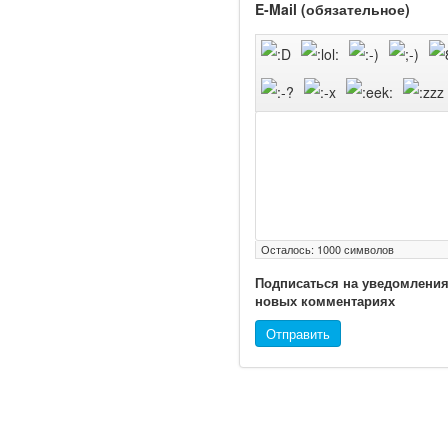
E-Mail (обязательное)
Ученые из
Стэнфордского
университета
разработали программу
предсказывающую
смерть человека с
высокой точностью.
Осталось:
1000
символов
Зарплата врачей в 2018
году превысит средний
Подписаться на уведомления
доход россиян в два раза
новых комментариях
Отправить
Глава Минздрава РФ