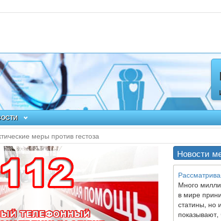
ВОСТИ
тические меры против гестоза
Новости м
Рассматрива
Много милли
в мире прин
статины, но 
показывают, 