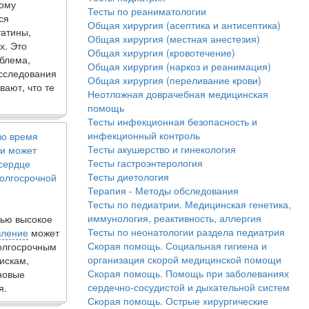
кому
Тесты по реаниматологии
ся
Общая хирургия (асептика и антисептика)
татины,
Общая хирургия (местная анестезия)
х. Это
Общая хирургия (кровотечение)
блема,
Общая хирургия (наркоз и реанимация)
исследования
Общая хирургия (переливание крови)
вают, что те
Неотложная доврачебная медицинская
помощь
Тесты инфекционная безопасность и
инфекционный контроль
во время
Тесты акушерство и гинекология
и может
Тесты гастроэнтерология
 сердце
Тесты диетология
олгосрочной
Терапия - Методы обследования
Тесты по педиатрии. Медицинская генетика,
иммунология, реактивность, аллергия
ью высокое
Тесты по неонатологии раздела педиатрия
вление
может
Скорая помощь. Социальная гигиена и
долгосрочным
организация скорой медицинской помощи
искам,
Скорая помощь. Помощь при заболеваниях
новые
сердечно-сосудистой и дыхательной систем
я.
Скорая помощь. Острые хирургические