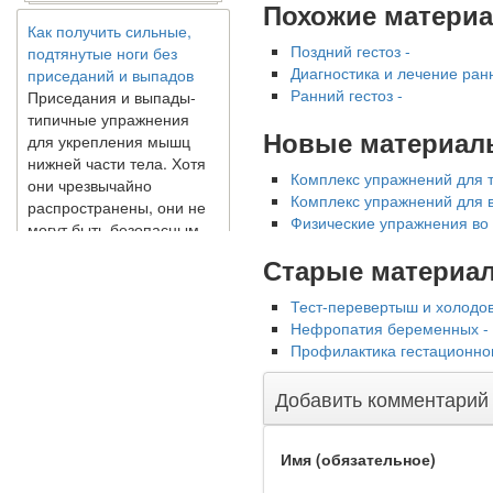
Похожие матери
Как получить сильные,
подтянутые ноги без
Поздний гестоз -
приседаний и выпадов
Диагностика и лечение ранн
Приседания и выпады-
Ранний гестоз -
типичные упражнения
для укрепления мышц
Новые материал
нижней части тела. Хотя
они чрезвычайно
Комплекс упражнений для т
распространены, они не
Комплекс упражнений для в
могут быть безопасным
Физические упражнения во
вариантом для всех.
Некоторые...
Старые материа
Тест-перевертыш и холодов
Создана программа
Нефропатия беременных -
предсказывающая смерть
Профилактика гестационно
человека с точностью
90%
Добавить комментарий
Имя (обязательное)