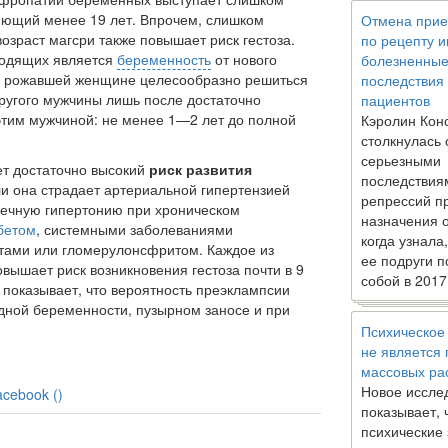
яющий менее 19 лет. Впрочем, слишком
Отмена прие
возраст магсри также повышает риск гестоза.
по рецепту 
родящих является
беременность
от нового
болезненны
у рожавшей женщине целе­сообразно решиться
последствия
ругого мужчины лишь после достаточно
пациентов
этим мужчиной: не менее 1—2 лет до полной
Кэролин Кон
столкнулась 
серьезными
т достаточно высокий
риск развития
последствия
ли она страдает ар­териальной гипертензией
репрессий п
чеч­ную гипертонию при хроническом
назначения 
бетом
, системными заболеваниями
когда узнала
итами или гломерулонсфритом. Каждое из
ее подруги п
вышает риск возникновения гестоза поч­ти в 9
собой в 2017
 показывает, что вероят­ность преэклампсии
дной бе­ременности, пузырном заносе и при
Психическое
не является
массовых ра
Новое иссле
acebook (
)
показывает, 
психические