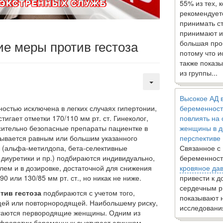
55% из тех, 
рекомендует
принимать с
принимают и
е меры против гестоза
большая про
потому что 
также показы
из группы...
Высокое АД 
остью исключена в лег­ких случаях гипертонии,
беременност
стигает отметки 170/110 мм рт. ст. Гинеколог,
повлиять на
осительно безопасные препараты пациент­ке в
женщины в д
азывается равным или большим указанного
перспективе
ы (альфа-метилдопа, бета-селективные
Связанное с
 диуретики и пр.) подбираются индивидуально,
беременност
лем и в дозировке, доста­точной для снижения
кровяное да
0 или 130/85 мм рт. ст., но никак не ниже.
привести к 
сердечным р
тив гестоза
подбираются с учетом того,
показывают 
ей или повтор­нородящей. Наибольшему риску,
исследовани
ргаются первородящие женщины. Одним из
ефропатии беременных выступает слишком