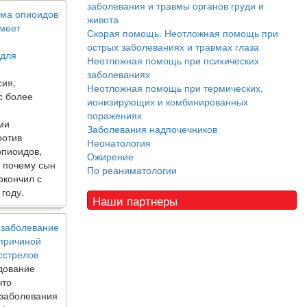
заболевания и травмы органов груди и
ма опиоидов
живота
имеет
Скорая помощь. Неотложная помощь при
е
острых заболеваниях и травмах глаза
 для
Неотложная помощь при психических
заболеваниях
сия,
Неотложная помощь при термических,
с более
ионизирующих и комбинированных
поражениях
ми
Заболевания надпочечников
ротив
Неонатология
опиоидов,
Ожирение
, почему сын
По реаниматологии
окончил с
 году.
Наши партнеры
 заболевание
 причиной
сстрелов
дование
что
 заболевания