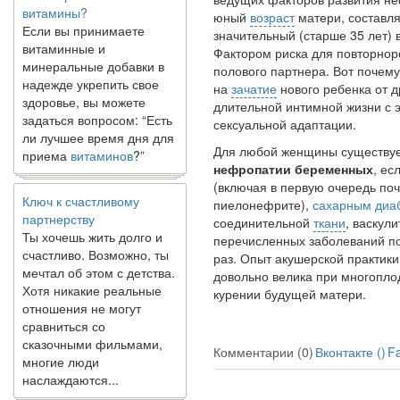
витамины?
юный
возраст
матери, составл
Если вы принимаете
значительный (старше 35 лет) 
витаминные и
Фактором ри­ска для повторно
минеральные добавки в
полового партнера. Вот почем
надежде укрепить свое
на
зачатие
нового ребенка от д
здоровье, вы можете
длительной интимной жизни с 
задаться вопросом: “Есть
сексу­альной адаптации.
ли лучшее время дня для
приема
витаминов
?”
Для любой женщины существуе
нефропатии беременных
, ес
(включая в первую очередь по
Ключ к счастливому
пиелонефрите),
сахарным диа
партнерству
соединительной
ткани
, васкул
Ты хочешь жить долго и
перечислен­ных заболеваний по
счастливо. Возможно, ты
раз. Опыт акушерской практики
мечтал об этом с детства.
довольно велика при многопло
Хотя никакие реальные
курении будущей матери.
отношения не могут
сравниться со
сказочными фильмами,
многие люди
Комментарии (0)
Вконтакте (
)
F
наслаждаются...