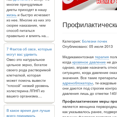
многие причудливые
диеты приходят в нашу
жизнь
и быстро исчезают
из нее. Многие из них это
скорее наказание, чем
Профилактически
способ питаться
правильно и влиять на...
Категория:
Болезни почек
7 Фактов об овсе, которые
Опубликовано: 05 июля 2013
могут вас удивить
Овес-это натуральное
Медикаментозная
терапия
полн
цельное зерно, богатое
когда
кровяное давление
не до­
своего рода растворимой
однако, впра­ве назначить отн
клетчаткой, которая
ситуациях, когда давление ок
может помочь вывести
значения. Все такие препарат
“плохой” низкий уровень
адреноблокаторы
, ти-азидовые
холестерина ЛПНП из
они даются под строгим контро
вашего организма....
давления лишь до отметки 140/9
Профилактические меры про
является женщина первородящ
В какое время дня лучше
как указывалось ранее, подве
всего принимать
ведущих факторов развития н