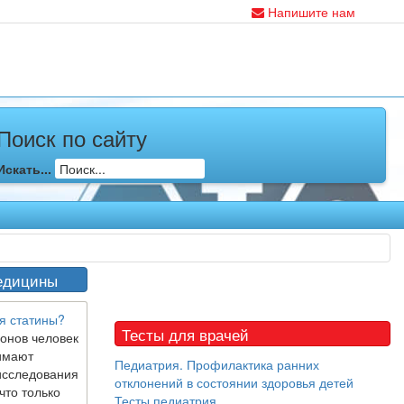
Напишите нам
Поиск по сайту
Искать...
едицины
я статины?
Тесты для врачей
онов человек
имают
Педиатрия. Профилактика ранних
исследования
отклонений в состоянии здоровья детей
что только
Тесты педиатрия