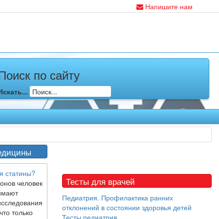
Напишите нам
Поиск по сайту
Искать...
едицины
я статины?
Тесты для врачей
онов человек
имают
Педиатрия. Профилактика ранних
исследования
отклонений в состоянии здоровья детей
что только
Тесты педиатрия