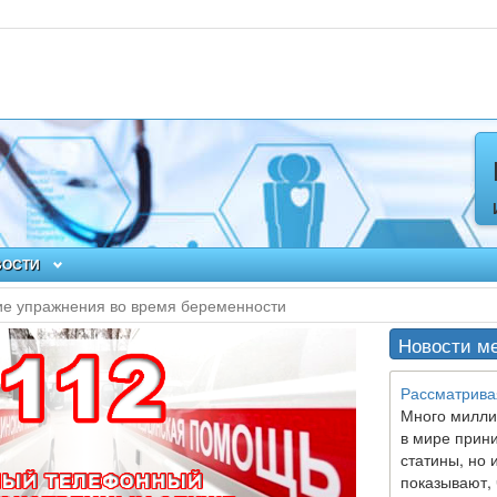
ВОСТИ
ие упражнения во время беременности
Новости м
Рассматрива
Много милли
в мире прин
статины, но 
показывают, 