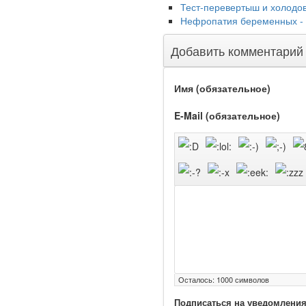
Глава Минздрава РФ
Тест-перевертыш и холодов
Вероника Скворцова
Нефропатия беременных -
опровергла сообщение о
падении доходов
Добавить комментарий
медицинских работников
в ближайшие годы. Она
заявила об этом на
Имя (обязательное)
встрече с журналистами
ведущих...
E-Mail (обязательное)
Местная анестезия
развивает
кардиотоксичность
Осталось:
1000
символов
Федеральная служба по
надзору в сфере
Подписаться на уведомления