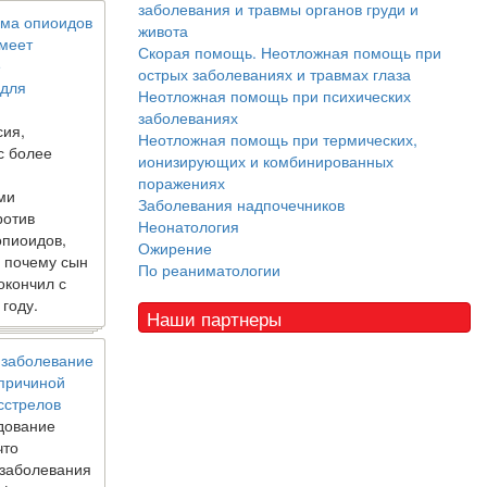
заболевания и травмы органов груди и
ма опиоидов
живота
имеет
Скорая помощь. Неотложная помощь при
е
острых заболеваниях и травмах глаза
 для
Неотложная помощь при психических
заболеваниях
сия,
Неотложная помощь при термических,
с более
ионизирующих и комбинированных
поражениях
ми
Заболевания надпочечников
ротив
Неонатология
опиоидов,
Ожирение
, почему сын
По реаниматологии
окончил с
 году.
Наши партнеры
 заболевание
 причиной
сстрелов
дование
что
 заболевания