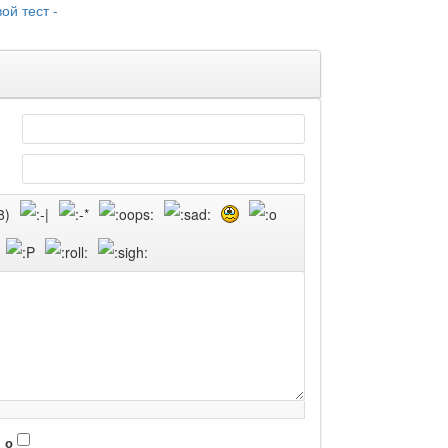
ой тест -
 о