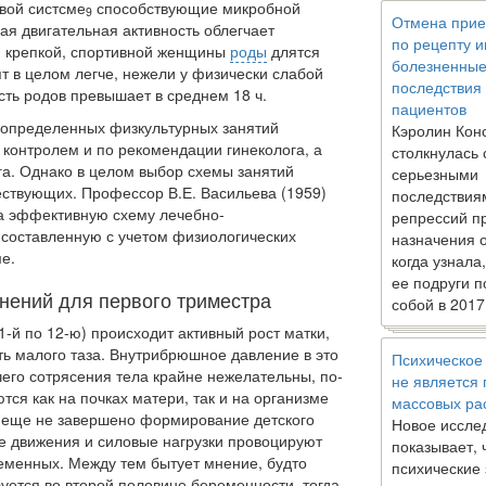
вой систсме
способствующие ми­кробной
9
Отмена прие
ая двигательная ак­тивность облегчает
по рецепту 
и крепкой, спортивной женщины
роды
длятся
болезненны
т в целом легче, нежели у физически слабой
последствия
сть родов превышает в среднем 18 ч.
пациентов
 определенных физкуль­турных занятий
Кэролин Кон
контролем и по рекомендации гинеколога, а
столкнулась 
га. Однако в целом выбор схемы занятий
серьезными
ествующих. Профессор В.Е. Васильева (1959)
последствия
а эффективную схему лечебно-
репрессий п
 составленную с учетом физиологических
назначения 
е.
когда узнала
ее подруги п
нений для первого триместра
собой в 2017
1-й по 12-ю) происходит активный рост матки,
ть мало­го таза. Внутрибрюшное давление в это
Психическое
тчего сотрясения тела крайне нежелательны, по­
не является
тся как на почках матери, так и на организме
массовых ра
я еще не за­вершено формирование детского
Новое иссле
ие движения и силовые нагрузки провоцируют
показывает, 
енных. Между тем бытует мне­ние, будто
психические
тся во второй половине беременности, тогда