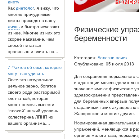
Как
диетолог
, я вижу, что
многие причудливые
диеты приходят в нашу
жизнь
и быстро исчезают
из нее. Многие из них это
Физические упра
скорее наказание, чем
беременности
способ питаться
правильно и влиять на...
Категория:
Болезни почек
7 Фактов об овсе, которые
Опубликовано: 05 июля 2013
могут вас удивить
Овес-это натуральное
Для сохранения нормального 
цельное зерно, богатое
и адаптации мочевыделительно
своего рода растворимой
значение имеют физические у
клетчаткой, которая
здравоохра­нении представлени
может помочь вывести
для беременных впервые получ
“плохой” низкий уровень
стараниями таких акушеров-кли
холестерина ЛПНП из
Жаворонков и многие другие.
вашего организма....
Нормированная двигательная а
упражнений, меняющихся в раз
В какое время дня лучше
органов малого таза, нормали