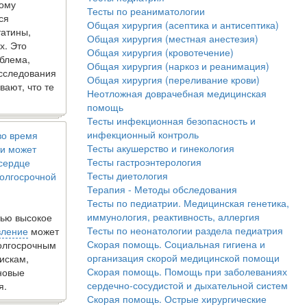
кому
Тесты по реаниматологии
ся
Общая хирургия (асептика и антисептика)
татины,
Общая хирургия (местная анестезия)
х. Это
Общая хирургия (кровотечение)
блема,
Общая хирургия (наркоз и реанимация)
исследования
Общая хирургия (переливание крови)
вают, что те
Неотложная доврачебная медицинская
помощь
Тесты инфекционная безопасность и
инфекционный контроль
во время
Тесты акушерство и гинекология
и может
Тесты гастроэнтерология
 сердце
Тесты диетология
олгосрочной
Терапия - Методы обследования
Тесты по педиатрии. Медицинская генетика,
иммунология, реактивность, аллергия
ью высокое
Тесты по неонатологии раздела педиатрия
вление
может
Скорая помощь. Социальная гигиена и
долгосрочным
организация скорой медицинской помощи
искам,
Скорая помощь. Помощь при заболеваниях
новые
сердечно-сосудистой и дыхательной систем
я.
Скорая помощь. Острые хирургические