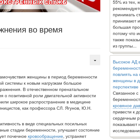
55% из тех, 
рекомендует
принимать с
принимают и
жнения во время
большая про
потому что 
также показы
из группы...
Высокое АД 
беременност
повлиять на
самочувствия женщины в период беременности
женщины в д
й сис­темы к новым нагрузкам большое
перспективе
пражнения.
В отечественном пренатальном
Связанное с
я о позитивной роли двигательной активности
беременност
или широкое рас­пространение в медицине
кровяное да
­ницистов, как профессора СЛ. Ягунов, Ю.Н.
привести к 
сердечным р
ктивность в виде специ­альных посильных
показывают 
ные ста­дии беременности, улучшает состояние
исследовани
зует почечное
кровообращение
, устраняет