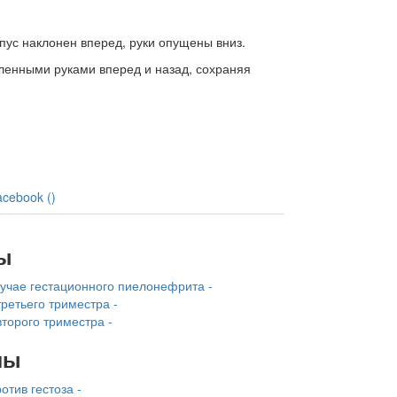
пус наклонен вперед, руки опущены вниз.
ленными руками вперед и назад, сохраняя
acebook (
)
ы
учае гестацион­ного пиелонефрита -
ретьего триместра -
торого триместра -
лы
тив гестоза -