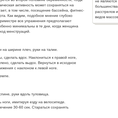
не являются
ическая активность может сохраняться на
большинства
гает, в том числе, посещение бассейна, фитнес-
расстрелов и
рта. Как видим, по­добное мнение глубоко
видов массов
триме­стре все упражнения предполагают
собенно минимальны в те дни, когда женщина
иход менструаций.
и на ширине плеч, руки на талии.
, сделать вдох. Накло­ниться к правой ноге,
олено, сделать выдох. Вернуться в исходное
ижения с наклоном к левой ноге.
емпе.
пине, руки вдоль туловища.
ь ноги, имитируя езду на велосипеде.
ечение 30-60 сек. Стараться сохранять