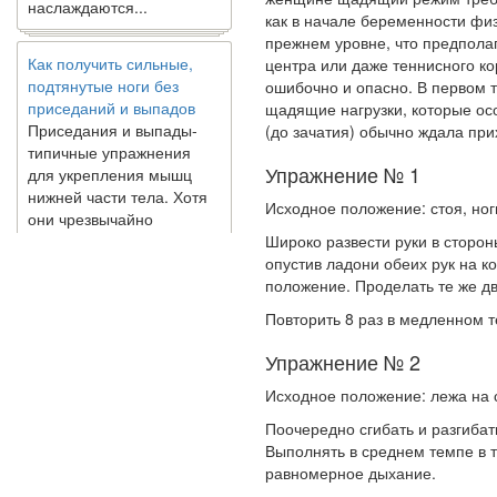
как в начале беременности физ
Как получить сильные,
прежнем уров­не, что предпола
подтянутые ноги без
центра или даже теннисного ко
приседаний и выпадов
ошибочно и опасно. В первом 
Приседания и выпады-
щадящие нагрузки, кото­рые о
типичные упражнения
(до зача­тия) обычно ждала пр
для укрепления мышц
Упражнение № 1
нижней части тела. Хотя
они чрезвычайно
Исходное положение: стоя, ног
распространены, они не
могут быть безопасным
Широко развести руки в стороны
вариантом для всех.
опустив ладони обеих рук на к
Некоторые...
положение. Проделать те же дв
Повторить 8 раз в медленном т
Создана программа
Упражнение № 2
предсказывающая смерть
человека с точностью
Исходное положение: лежа на с
90%
Поочередно сгибать и разгибат
Выполнять в среднем темпе в т
равномерное дыхание.