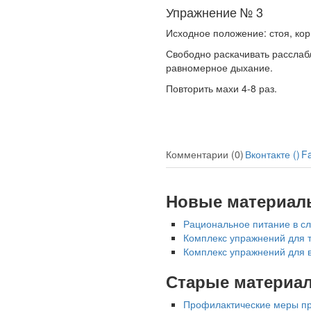
Упражнение № 3
Исходное положение: стоя, кор
Свободно раскачивать расслаб
равномерное дыхание.
Ученые из
Стэнфордского
Повторить махи 4-8 раз.
университета
разработали программу
предсказывающую
смерть человека с
высокой точностью.
Комментарии (0)
Вконтакте (
)
F
Зарплата врачей в 2018
Новые материал
году превысит средний
доход россиян в два раза
Рациональное питание в сл
Комплекс упражнений для т
Комплекс упражнений для в
Старые материа
Профилактические меры про