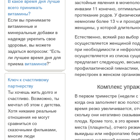
всего принимать
застой­ные явления в мочеполо
витамины?
инвазии 11 конечно, оптимальн
Если вы принимаете
протекание родов. У физическ
витаминные и
немногим более 13 ч и проходя
минеральные добавки в
женщи­ны, у которой длительно
надежде укрепить свое
Естественно, всякий раз выбор
здоровье, вы можете
осуществляется женщиной под 
задаться вопросом: “Есть
при необходимости и нефро­ло
ли лучшее время дня для
осуществляется из списка сущ
приема
витаминов
?”
предлагает следующую, весьм
профилактической гимнастики,
Ключ к счастливому
перестроек в женском организм
партнерству
Ты хочешь жить долго и
Комплекс упраж
счастливо. Возможно, ты
В первом триместре (недели с 
мечтал об этом с детства.
когда она заполняет всю полос
Хотя никакие реальные
время резко увели­чивается, о
отношения не могут
скольку они негативно сказываю
сравниться со
плода. Кроме того, в это врем
сказочными фильмами,
места (плаценты), отчего резк
многие люди
выкидыш или нефропатию берем
наслаждаются...
женщине щадящий режим требуе