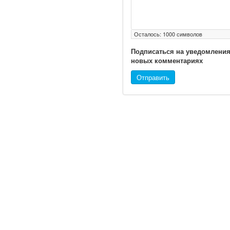
Глава Минздрава РФ
Осталось:
1000
символов
Вероника Скворцова
Подписаться на уведомления
опровергла сообщение о
новых комментариях
падении доходов
медицинских работников
Отправить
в ближайшие годы. Она
заявила об этом на
встрече с журналистами
ведущих...
Местная анестезия
развивает
кардиотоксичность
© 2010 - 2021 / 03-Ektb.ru
Сайт о 