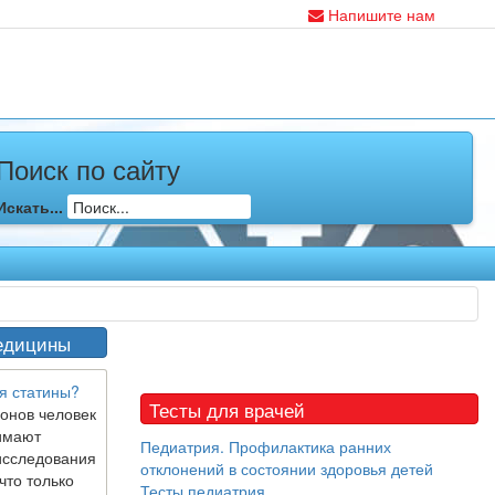
Напишите нам
Поиск по сайту
Искать...
едицины
я статины?
Тесты для врачей
онов человек
имают
Педиатрия. Профилактика ранних
исследования
отклонений в состоянии здоровья детей
что только
Тесты педиатрия