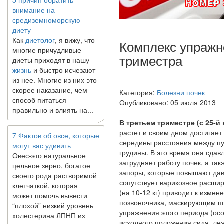
внимание на
средиземноморскую
диету
Как
диетолог
, я вижу, что
многие причудливые
Комплекс упражн
диеты приходят в нашу
триместра
жизнь
и быстро исчезают
из нее. Многие из них это
скорее наказание, чем
способ питаться
Категория:
Болезни почек
правильно и влиять на...
Опубликовано: 05 июля 2013
В третьем триместре (с 25-й
7 Фактов об овсе, которые
растет и своим дном достигает
могут вас удивить
середины расстояния меж­ду п
Овес-это натуральное
грудины. В это время она сдав
цельное зерно, богатое
затрудняет работу почек, а так
своего рода растворимой
запоры, которые повышают давл
клетчаткой, которая
сопутствует вари­козное расши
может помочь вывести
(на 10-12 кг) приводит к изме
“плохой” низкий уровень
позвоночника, маскирующим под
холестерина ЛПНП из
упражнения этого периода (ос
вашего организма....
исходного положения сидя, леж