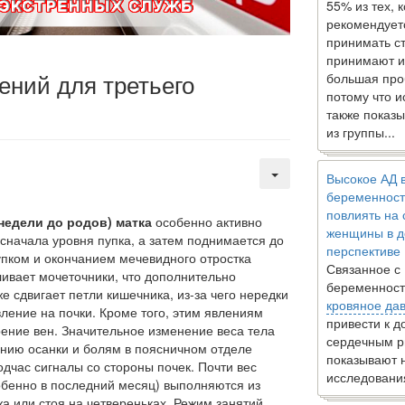
55% из тех, 
рекомендует
принимать с
принимают и
ений для третьего
большая про
потому что 
также показы
из группы...
Высокое АД 
беременност
повлиять на
 недели до родов) матка
осо­бенно активно
женщины в д
 сначала уров­ня пупка, а затем поднимается до
перспективе
упком и окончанием мечевидного отростка
Связанное с
ливает мочеточники, что дополнитель­но
беременност
же сдвигает петли кишеч­ника, из-за чего нередки
кровяное да
е­ние на почки. Кроме того, этим явлениям
привести к 
рение вен. Значительное изменение веса тела
сердечным р
нению осанки и болям в пояс­ничном отделе
показывают 
час сигна­лы со стороны почек. Почти вес
исследовани
обенно в последний месяц) выполняются из
а или стоя на четвереньках. Режим за­нятий