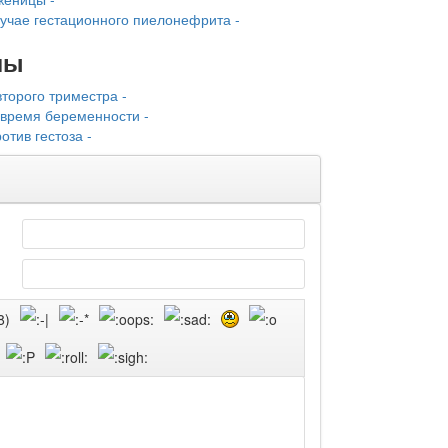
учае гестацион­ного пиелонефрита -
лы
торого триместра -
 время беременности -
тив гестоза -