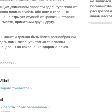
не являются
большинства
ящим движением прове­сти вдоль туловища от
расстрелов и
нно плавно сгибать обе ноги в коленных
видов массов
, но не отрывая ступней от кровати и стараясь
 вместе, прижатыми друг к другу.
ий может и должна быть более разнообразной,
десь нами затронуты только те аспекты
 нацелены на сохранение здоровья почек.
acebook (
)
алы
торого триместра -
ы
й работы почек беременных -
женицы -