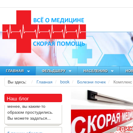
Как я заболел во время
локдауна?
Это странная ситуация:
ГЛАВНАЯ
ФЕЛЬДШЕРУ
НАСЕЛЕНИЮ
НО
вы соблюдали все меры
Вы здесь:
Главная
book
Болезни почек
Комплекс 
предосторожности
COVID-19 (вы почти все
время дома), но, тем не
Наш блог
менее, вы каким-то
образом простудились.
Вы можете задаться...
5 причин обратить