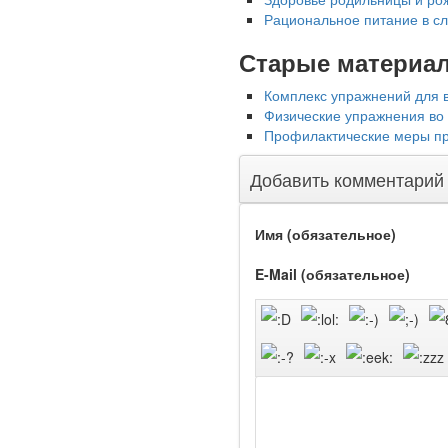
Рациональное питание в сл
Старые материа
Комплекс упражнений для в
Физические упражнения во
Профилактические меры про
Ученые из
Добавить комментарий
Стэнфордского
университета
разработали программу
Имя (обязательное)
предсказывающую
смерть человека с
E-Mail (обязательное)
высокой точностью.
Зарплата врачей в 2018
году превысит средний
доход россиян в два раза