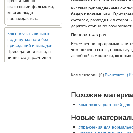
сказочными фильмами,
многие люди
Кистями рук медленным скольз
наслаждаются...
бедер к подмышкам. Одновреме
суставах, разводя их в стороны
дер­жать ступни по возможности
Как получить сильные,
подтянутые ноги без
Повторить 4 s раз.
приседаний и выпадов
Естественно, программа занят
Приседания и выпады-
чем описано выше, поскольку з
типичные упражнения
лечебной гимнастики, ко­торые
для укрепления мышц
нижней части тела. Хотя
они чрезвычайно
Комментарии (0)
Вконтакте (
)
F
распространены, они не
могут быть безопасным
вариантом для всех.
Похожие матери
Некоторые...
Комплекс упражнений для в
Создана программа
предсказывающая смерть
Новые материал
человека с точностью
90%
Упражнения для нормально
Здоровье родильницы и ро