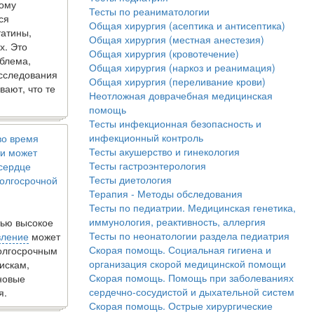
кому
Тесты по реаниматологии
ся
Общая хирургия (асептика и антисептика)
татины,
Общая хирургия (местная анестезия)
х. Это
Общая хирургия (кровотечение)
блема,
Общая хирургия (наркоз и реанимация)
исследования
Общая хирургия (переливание крови)
вают, что те
Неотложная доврачебная медицинская
помощь
Тесты инфекционная безопасность и
инфекционный контроль
во время
Тесты акушерство и гинекология
и может
Тесты гастроэнтерология
 сердце
Тесты диетология
олгосрочной
Терапия - Методы обследования
Тесты по педиатрии. Медицинская генетика,
иммунология, реактивность, аллергия
ью высокое
Тесты по неонатологии раздела педиатрия
вление
может
Скорая помощь. Социальная гигиена и
долгосрочным
организация скорой медицинской помощи
искам,
Скорая помощь. Помощь при заболеваниях
новые
сердечно-сосудистой и дыхательной систем
я.
Скорая помощь. Острые хирургические