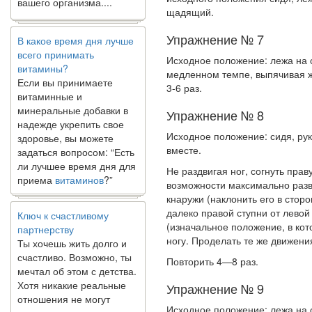
щадящий.
В какое время дня лучше
Упражнение № 7
всего принимать
витамины?
Исходное положение: лежа на с
Если вы принимаете
медленном темпе, выпячивая жи
витаминные и
3-6 раз.
минеральные добавки в
надежде укрепить свое
Упражнение № 8
здоровье, вы можете
Исходное положение: сидя, ру
задаться вопросом: “Есть
вместе.
ли лучшее время дня для
приема
витаминов
?”
Не раздвигая ног, согнуть прав
возможности максимально разв
кнаружи (наклонить его в сто­р
Ключ к счастливому
далеко правой ступни от левой 
партнерству
(изначальное положение, в кот
Ты хочешь жить долго и
ногу. Проделать те же движения
счастливо. Возможно, ты
мечтал об этом с детства.
Повторить 4—8 раз.
Хотя никакие реальные
отношения не могут
Упражнение № 9
сравниться со
Исходное положение: лежа на с