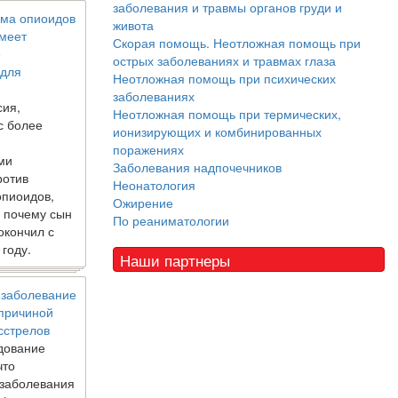
заболевания и травмы органов груди и
ма опиоидов
живота
имеет
Скорая помощь. Неотложная помощь при
е
острых заболеваниях и травмах глаза
 для
Неотложная помощь при психических
заболеваниях
сия,
Неотложная помощь при термических,
с более
ионизирующих и комбинированных
поражениях
ми
Заболевания надпочечников
ротив
Неонатология
опиоидов,
Ожирение
, почему сын
По реаниматологии
окончил с
 году.
Наши партнеры
 заболевание
 причиной
сстрелов
дование
что
 заболевания