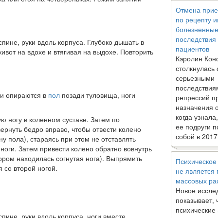
Отмена прие
по рецепту 
болезненны
последствия
пине, руки вдоль корпуса. Глубоко дышать в
пациентов
вот на вдохе и втягивая на выдохе. Повторить
Кэролин Кон
столкнулась 
серьезными
последствия
ки опираются в
пол
позади туловища, ноги
репрессий п
назначения 
когда узнала
ую ногу в коленном суста­ве. Затем по
ее подруги п
ернуть бедро вправо, чтобы отвести колено
собой в 2017
ону пола), стараясь при этом не отставлять
ноги. Затем привести колено обратно во­внутрь
ором находилась со­гнутая нога). Выпрямить
Психическое
 со второй ногой.
не является
массовых ра
Новое иссле
показывает, 
психические
пине, руки вдоль корпуса, ноги вместе.