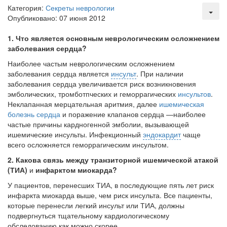
Местная анестезия развивает кардиотоксичность
Категория:
Секреты неврологии
Федеральная служба по
Опубликовано: 07 июня 2012
надзору в сфере
здравоохранения озвучила
1.
Что является основным неврологическим осложнением
тревожную статистику. Она
заболевания сердца?
касаются увеличения риска
острой кардиотоксичности и
Наиболее частым неврологическим осложнением
роста сопутствующих
заболевания сердца явля­ется
инсульт
. При наличии
осложнений от...
заболевания сердца увеличивается риск возникнове­ния
эмболических, тромботпческих и геморрагических
инсультов
.
Неклапанная мерцательная аритмия, далее
ишемическая
болезнь сердца
и поражение клапанов сердца —наиболее
Закон о праве родителей находиться с детьми в
частые причины кардногенной эмболии, вызывающей
реанимации внесен в Госдуму
ишемические инсульты. Инфекционный
эндокардит
чаще
Соответствующий
всего осложняется геморраги­ческим инсультом.
законопроект внесен в
2.
Какова связь между транзиторной ишемической атакой
палату на
(ТИА)
и
инфарктом
миокарда?
рассмотрение. Суть его
заключается в
У пациентов, перенесших ТИА, в последующие пять лет риск
инфаркта мио­карда выше, чем риск инсульта. Все пациенты,
нахождении одного из
которые перенесли легкий инсульт или ТИА, должны
родителей в
подвергнуться тщательному кардиологическому
больничной палате
обследованию как можно скорее.