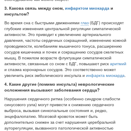
бесплатно, в течении всего срока лечения...
3.
Какова связь между сном,
инфарктом миокарда
и
инсультом?
Во время сна с быстрыми движениями
глаз
(БДГ) происходят
глубокие изме­нения центральной регуляции симпатической
активности. Это приводит к увеличе­нию артериального
давления, частоты сердечных сокращений, изменению кожной
проводимости, колебаниям мышечного тонуса, расширению
сосудов кишечника и почек и сокращению сосудов скелетных
мышц. В пожилом возрасте флуктуации симпатической
активности, связанные со сном с БДГ, повышают риск
аритмий
и спазма коронарных сосудов. Это соответственно может
увеличить риск эмболиче­ского инсульта и
инфаркта миокарда
.
4.
Какие другие (помимо инсульта) неврологические
осложнения вызывают
заболевания сердца?
Нарушения сердечного ритма (особенно синдром слабости
синусового узла) могут привести к снижению сердечного
выброса, вызывая синкопальные состояния и, редко,
энцефалопатию. Мозговой кровоток может быть
дополнительно снижен за счет нарушения церебральной
ауторегуляции, вызванного патологической ак­тивностью