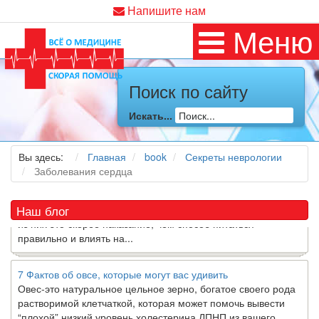
Напишите нам
Меню
Как я заболел во время локдауна?
Поиск по сайту
Это странная ситуация: вы соблюдали все меры
предосторожности COVID-19 (вы почти все время дома),
Искать...
но, тем не менее, вы каким-то образом простудились. Вы
можете задаться...
Вы здесь:
Главная
book
Секреты неврологии
5 причин обратить внимание на средиземноморскую диету
Заболевания сердца
Как
диетолог
, я вижу, что многие причудливые диеты
приходят в нашу
жизнь
и быстро исчезают из нее. Многие
Наш блог
из них это скорее наказание, чем способ питаться
правильно и влиять на...
7 Фактов об овсе, которые могут вас удивить
Овес-это натуральное цельное зерно, богатое своего рода
растворимой клетчаткой, которая может помочь вывести
“плохой” низкий уровень холестерина ЛПНП из вашего