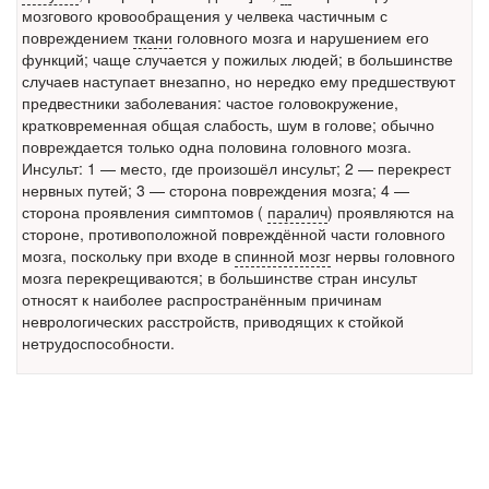
мозгового кровообращения у челвека частичным с
Местная анестезия развивает кардиотоксичность
повреждением
ткани
головного мозга и нарушением его
Федеральная служба по
функций; чаще случается у пожилых людей; в большинстве
надзору в сфере
случаев наступает внезапно, но нередко ему предшествуют
здравоохранения озвучила
предвестники заболевания: частое головокружение,
тревожную статистику. Она
кратковременная общая слабость, шум в голове; обычно
касаются увеличения риска
повреждается только одна половина головного мозга.
острой кардиотоксичности и
Инсульт: 1 — место, где произошёл инсульт; 2 — перекрест
роста сопутствующих
нервных путей; 3 — сторона повреждения мозга; 4 —
осложнений от...
сторона проявления симптомов (
паралич
) проявляются на
стороне, противоположной повреждённой части головного
мозга, поскольку при входе в
спинной мозг
нервы головного
мозга перекрещиваются; в большинстве стран инсульт
Закон о праве родителей находиться с детьми в
относят к наиболее распространённым причинам
реанимации внесен в Госдуму
неврологических расстройств, приводящих к стойкой
Соответствующий
нетрудоспособности.
законопроект внесен в
палату на
рассмотрение. Суть его
заключается в
нахождении одного из
родителей в