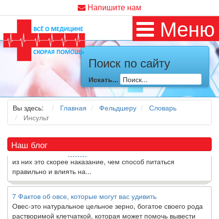
Напишите нам
Меню
Поиск по сайту
Как я заболел во время локдауна?
Это странная ситуация: вы соблюдали все меры
Искать...
предосторожности COVID-19 (вы почти все время дома),
но, тем не менее, вы каким-то образом простудились. Вы
можете задаться...
Вы здесь:
Главная
Фельдшеру
Словарь
Инсульт
5 причин обратить внимание на средиземноморскую диету
Как
диетолог
, я вижу, что многие причудливые диеты
Наш блог
приходят в нашу
жизнь
и быстро исчезают из нее. Многие
из них это скорее наказание, чем способ питаться
правильно и влиять на...
7 Фактов об овсе, которые могут вас удивить
Овес-это натуральное цельное зерно, богатое своего рода
растворимой клетчаткой, которая может помочь вывести