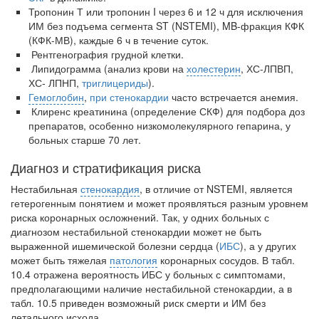
больничной палате
Тропонин Т или тропонин I через 6 и 12 ч для исключения
бесплатно, в течении всего срока лечения...
ИМ без подъема сегмента ST (NSTEMI), MB-фракция КФК
(КФК-МВ), каждые 6 ч в течение суток.
Рентгенография грудной клетки.
Липидограмма (анализ крови на
холестерин
, ХС-ЛПВП,
ХС- ЛПНП,
триглицериды
).
Гемоглобин
,
при стенокардии
часто встречается анемия.
Клиренс креатинина (определение СКФ) для подбора доз
препаратов, особенно низкомолекулярного гепарина, у
больных старше 70 лет.
Диагноз и стратификация риска
Нестабильная
стенокардия
, в отличие от NSTEMI, является
гетеро­генным понятием и может проявляться разным уровнем
риска коронарных осложнений. Так, у одних больных с
диагнозом нестабильной стенокардии может не быть
выраженной ишемической болезни сердца (
ИБС
), а у других
может быть тяжелая
патология
коронарных сосудов. В табл.
10.4 отраже­на вероятность ИБС у больных с симптомами,
предполагающими наличие нестабильной стенокардии, а в
табл. 10.5 приведен возможный риск смерти и ИМ без
летального исхода.