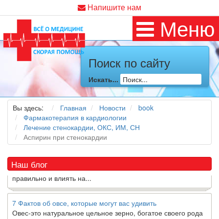
Напишите нам
Меню
Поиск по сайту
Как я заболел во время локдауна?
Это странная ситуация: вы соблюдали все меры
Искать...
предосторожности COVID-19 (вы почти все время дома),
но, тем не менее, вы каким-то образом простудились. Вы
можете задаться...
Вы здесь:
Главная
Новости
book
Фармакотерапия в кардиологии
Лечение стенокардии, ОКС, ИМ, СН
5 причин обратить внимание на средиземноморскую диету
Аспирин при стенокардии
Как
диетолог
, я вижу, что многие причудливые диеты
приходят в нашу
жизнь
и быстро исчезают из нее. Многие
из них это скорее наказание, чем способ питаться
Наш блог
правильно и влиять на...
7 Фактов об овсе, которые могут вас удивить
Овес-это натуральное цельное зерно, богатое своего рода
растворимой клетчаткой, которая может помочь вывести