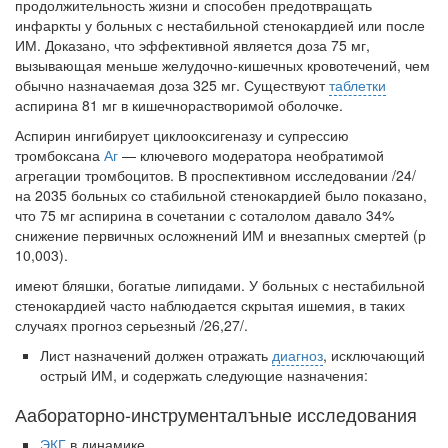
продолжительность жизни и способен предотвращать
инфаркты у больных с нестабильной стенокардией или после
Местная анестезия развивает кардиотоксичность
ИМ. Доказано, что эффективной яв­ляется доза 75 мг,
Федеральная служба по
вызывающая меньше желудочно-кишечных кровотечений, чем
надзору в сфере
обычно назначаемая доза 325 мг. Существуют
таблетки
здравоохранения озвучила
аспирина 81 мг в кишечнорастворимой оболочке.
тревожную статистику. Она
касаются увеличения риска
Аспирин ингибирует циклооксигеназу и супрессию
острой кардиотоксичности и
тромбоксана
Аг
— ключевого модератора необратимой
роста сопутствующих
агрегации тромбоцитов. В проспектив­ном исследовании /24/
осложнений от...
на 2035 больных со стабильной стенокардией было показано,
что 75 мг аспирина в сочетании с соталолом давало 34%
снижение первичных осложнений ИМ и внезапных смертей (р
10,003).
Закон о праве родителей находиться с детьми в
имеют бляшки, богатые липидами. У больных с нестабильной
реанимации внесен в Госдуму
стенокардией часто наблюдается скрытая ишемия, в таких
Соответствующий
случаях прогноз серьезный /26,27/.
законопроект внесен в
палату на
Лист назначений должен отражать
диагноз
, исключающий
рассмотрение. Суть его
острый ИМ, и содержать следующие назначения:
заключается в
Аабораторно-инструменталъные исследования
нахождении одного из
родителей в
ЭКГ
в динамике.