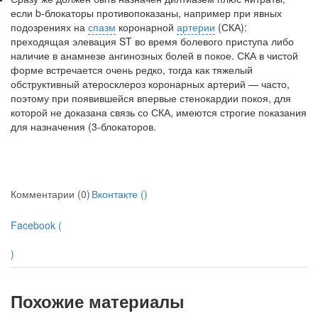
если b-бло­каторы противопоказаны, например при явных
подозрениях на
спазм
коро­нарной
артерии
(СКА):
преходящая элевация ST во время болевого присту­па либо
наличие в анамнезе ангинозных болей в покое. СКА в чистой
форме встречается очень редко, тогда как тяжелый
обструктивный атеросклероз ко­ронарных артерий — часто,
поэтому при появившейся впервые стенокардии покоя, для
которой не доказана связь со СКА, имеются строгие показания
для назначения (3-блокаторов.
Комментарии (0)
Вконтакте (
)
Facebook (
)
Похожие материалы