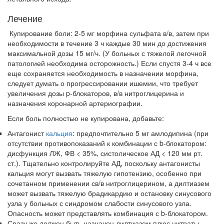
Лечение
Купирование боли: 2-5 мг морфина сульфата в/в, затем при
необхо­димости в течение 3 ч каждые 30 мин до достижения
максимальной дозы 15 мг/ч. (У больных с тяжелой легочной
патологией необхо­дима осторожность.) Если спустя 3-4 ч все
еще сохраняется необхо­димость в назначении морфина,
следует думать о прогрессировании ишемии, что требует
увеличения дозы p-блокаторов, в/в нитрогли­церина и
назначения коронарной артериографии.
Если боль полностью не купирована, добавьте:
Антагонист
кальция
: предпочтительно 5 мг амлодипина (при
отсут­ствии противопоказаний к комбинации с b-блокатором:
дисфункция ЛЖ, ФВ < 35%, систолическое АД < 120 мм рт.
ст.). Тщательно контролируйте АД, поскольку антагонисты
кальция могут вызвать тяжелую гипотензию, особенно при
сочетанном применении св/в нитроглицерином, а дилтиазем
может вызвать тяжелую брадикардию и остановку синусового
узла у боль­ных с синдромом слабости синусового узла.
Опасность может представлять комбинация с b-блокатором.
Сразу же должен быть назначен дилтиазем плюс нитраты,