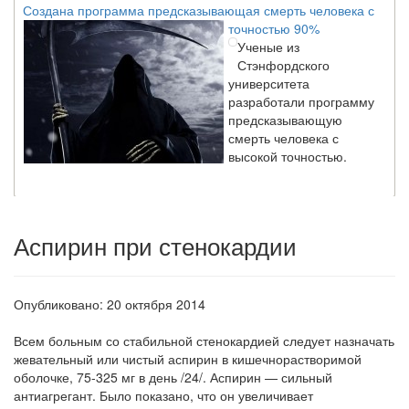
точностью 90%
Ученые из
Стэнфордского
университета
разработали программу
предсказывающую
смерть человека с
высокой точностью.
Зарплата врачей в 2018 году превысит средний доход
россиян в два раза
Аспирин при стенокардии
Глава Минздрава РФ
Вероника Скворцова
опровергла
сообщение о падении
Опубликовано: 20 октября 2014
доходов медицинских
работников в
Всем больным со стабильной стенокардией следует назначать
ближайшие годы. Она
жеватель­ный или чистый аспирин в кишечнорастворимой
заявила об этом на
оболочке,
75-325 мг в день /24/. Аспирин — сильный
встрече с журналистами ведущих...
антиагрегант. Было показано, что он увеличивает