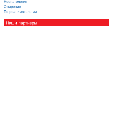
Неонатология
Ожирение
По реаниматологии
Наши партнеры
© 2010 - 2021 / 03-Ektb.ru
Сайт о медицине и скорой помощи
.
Все права защищены. При копировании материалов ссылка
обязательна.