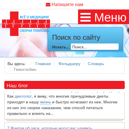
Напишите нам
Меню
Поиск по сайту
Искать...
Как я заболел во время локдауна?
Это странная ситуация: вы соблюдали все меры
предосторожности COVID-19 (вы почти все время дома),
Вы здесь:
Главная
Фельдшеру
Словарь
но, тем не менее, вы каким-то образом простудились. Вы
Гемоглобин
можете задаться...
Наш блог
5 причин обратить внимание на средиземноморскую диету
Как
диетолог
, я вижу, что многие причудливые диеты
приходят в нашу
жизнь
и быстро исчезают из нее. Многие
из них это скорее наказание, чем способ питаться
правильно и влиять на...
7 Фактов об овсе, которые могут вас удивить