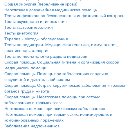
нахождении одного из
Общая хирургия (переливание крови)
родителей в
Неотложная доврачебная медицинская помощь
больничной палате
Тесты инфекционная безопасность и инфекционный контроль
бесплатно, в течении всего срока лечения...
Тесты акушерство и гинекология
Тесты гастроэнтерология
Тесты диетология
Терапия - Методы обследования
Тесты по педиатрии. Медицинская генетика, иммунология,
реактивность, аллергия
Тесты по неонатологии раздела педиатрия
Скорая помощь. Социальная гигиена и организация скорой
медицинской помощи
Скорая помощь. Помощь при заболеваниях сердечно-
сосудистой и дыхательной систем
Скорая помощь. Острые хирургические заболевания и травмы
органов груди и живота
Скорая помощь. Неотложная помощь при острых
заболеваниях и травмах глаза
Неотложная помощь при психических заболеваниях
Неотложная помощь при термических, ионизирующих и
комбинированных поражениях
Заболевания надпочечников