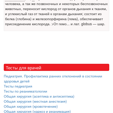
человека, а так же позвоночных и некоторых беспозвоночных
встрече с журналистами ведущих...
животных, переносит кислород от органов дыхания к тканям,
и углекислый газ от тканей к органам дыхания; состоит из
Местная анестезия развивает кардиотоксичность
белка
(глобина) и железопорфирина (гема), обеспечивает
Федеральная служба по
присоединение кислорода. >От гемо... и лат. globus — шар.
надзору в сфере
здравоохранения озвучила
тревожную статистику. Она
касаются увеличения риска
острой кардиотоксичности и
роста сопутствующих
осложнений от...
Тесты для врачей
Педиатрия. Профилактика ранних отклонений в состоянии
Закон о праве родителей находиться с детьми в
здоровья детей
реанимации внесен в Госдуму
Тесты педиатрия
Соответствующий
Тесты по реаниматологии
законопроект внесен в
Общая хирургия (асептика и антисептика)
палату на
Общая хирургия (местная анестезия)
рассмотрение. Суть его
Общая хирургия (кровотечение)
заключается в
Общая хирургия (наркоз и реанимация)