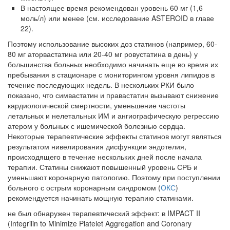
В настоящее время рекомендован уровень 60 мг (1,6
моль/л) или менее (см. исследование ASTEROID в главе
Местная анестезия развивает кардиотоксичность
22).
Федеральная служба по
надзору в сфере
Поэтому использование высоких доз статинов (например, 60-
здравоохранения озвучила
80 мг аторвастатина или 20-40 мг ровустатина в день) у
тревожную статистику. Она
большинства больных необходимо начинать еще во время их
касаются увеличения риска
пребывания в стационаре с монито­рингом уровня липидов в
острой кардиотоксичности и
течение последующих недель. В нескольких РКИ было
роста сопутствующих
показано, что симвастатин и правастатин вызывают снижение
осложнений от...
кардио­логической смертности, уменьшение частоты
летальных и нелетальных ИМ и ангиографическую регрессию
атером у больных с ишемической болезнью сердца.
Некоторые терапевтические эффекты статинов могут являться
Закон о праве родителей находиться с детьми в
ре­зультатом нивелирования дисфункции эндотелия,
реанимации внесен в Госдуму
происходящего в течение нескольких дней после начала
Соответствующий
терапии. Статины снижают повышенный уро­вень СРБ и
законопроект внесен в
уменьшают коронарную патологию. Поэтому при поступлении
палату на
больного с острым коронарным синдромом (
ОКС
)
рассмотрение. Суть его
рекомендуется начинать мощную терапию статинами.
заключается в
не был обнаружен терапевтический эффект: в IMPACT II
нахождении одного из
(Integrilin to Min­imize Platelet Aggregation and Coronary
родителей в