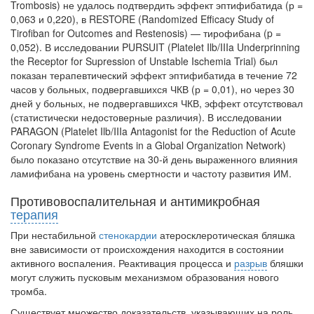
Trombosis) не удалось подтвердить эффект эптифибатида (р =
больничной палате
0,063 и 0,220), в RESTORE (Randomized Efficacy Study of
бесплатно, в течении всего срока лечения...
Tirofiban for Outcomes and Restenosis) — тирофибана (p =
0,052). В исследовании PURSUIT (Platelet Ilb/IIIa Underprinning
the Receptor for Supression of Unstable Ischemia Trial) был
показан терапевтический эффект эптифибатида в течение 72
часов у больных, подвергавшихся ЧКВ (р = 0,01), но через 30
дней у больных, не подвергавшихся ЧКВ, эффект отсутствовал
(статистически недостоверные различия). В исследовании
PARAGON (Plate­let Ilb/IIIa Antagonist for the Reduction of Acute
Coronary Syndrome Events in a Global Organization Network)
было показано отсутствие на 30-й день выра­женного влияния
ламифибана на уровень смертности и частоту развития ИМ.
Противовоспалительная и антимикробная
терапия
При нестабильной
стенокардии
атеросклеротическая бляшка
вне зави­симости от происхождения находится в состоянии
активного воспаления. Ре­активация процесса и
разрыв
бляшки
могут служить пусковым механизмом образования нового
тромба.
Существует множество доказательств, указывающих на роль