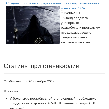
точностью 90%
Ученые из
Стэнфордского
университета
разработали программу
предсказывающую
смерть человека с
высокой точностью.
Зарплата врачей в 2018 году превысит средний доход
россиян в два раза
Статины при стенакардии
Глава Минздрава РФ
Вероника Скворцова
опровергла
Опубликовано: 20 октября 2014
сообщение о падении
доходов медицинских
Статины
работников в
ближайшие годы. Она
У больных с нестабильной стенокардией необходимо
заявила об этом на
поддерживать уровень ХС-ЛПНП менее 60 мг/дл (1,6
встрече с журналистами ведущих...
ммоль/л).