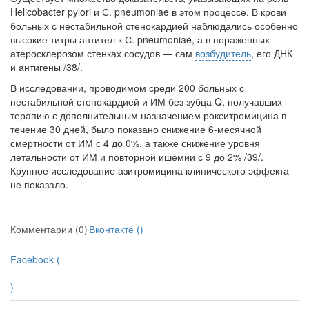
Helico­bacter pylori и С. pneumoniae в этом процессе. В крови
больных с нестабильной стенокардией наблюдались особенно
высокие титры антител к С. pneumoniae, а в пораженных
атеросклерозом стенках сосудов — сам
возбудитель
, его ДНК
и антигены /38/.
В исследовании, проводимом среди 200 больных с
нестабильной стено­кардией и ИМ без зубца Q, получавших
терапию с дополнительным назначе­нием рокситромицина в
течение 30 дней, было показано снижение 6-месяч­ной
смертности от ИМ с 4 до 0%, а также снижение уровня
летальности от ИМ и повторной ишемии с 9 до 2% /39/.
Крупное исследование азитромицина клинического эффекта
не показало.
Комментарии (0)
Вконтакте (
)
Facebook (
)