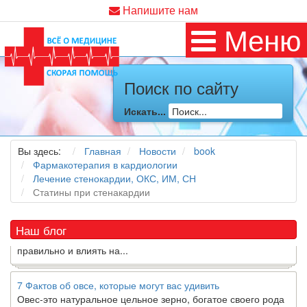
Напишите нам
Меню
Поиск по сайту
Как я заболел во время локдауна?
Это странная ситуация: вы соблюдали все меры
Искать...
предосторожности COVID-19 (вы почти все время дома),
но, тем не менее, вы каким-то образом простудились. Вы
можете задаться...
Вы здесь:
Главная
Новости
book
Фармакотерапия в кардиологии
Лечение стенокардии, ОКС, ИМ, СН
5 причин обратить внимание на средиземноморскую диету
Статины при стенакардии
Как
диетолог
, я вижу, что многие причудливые диеты
приходят в нашу
жизнь
и быстро исчезают из нее. Многие
из них это скорее наказание, чем способ питаться
Наш блог
правильно и влиять на...
7 Фактов об овсе, которые могут вас удивить
Овес-это натуральное цельное зерно, богатое своего рода
растворимой клетчаткой, которая может помочь вывести