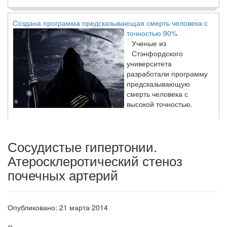
Создана программа предсказывающая смерть человека с
точностью 90%
Ученые из
Стэнфордского
университета
разработали программу
предсказывающую
смерть человека с
высокой точностью.
Зарплата врачей в 2018 году превысит средний доход
Сосудистые гипертонии.
россиян в два раза
Глава Минздрава РФ
Атеросклеротический стеноз
Вероника Скворцова
почечных артерий
опровергла
сообщение о падении
доходов медицинских
работников в
Опубликовано: 21 марта 2014
ближайшие годы. Она
заявила об этом на