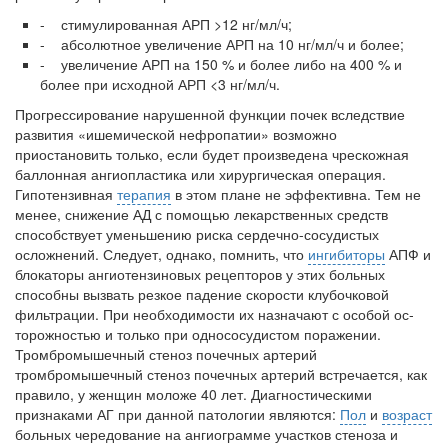
- стимулированная АРП >12 нг/мл/ч;
- абсолютное увеличение АРП на 10 нг/мл/ч и более;
- увеличение АРП на 150 % и более либо на 400 % и
более при исход­ной АРП <3 нг/мл/ч.
Прогрессирование нарушенной функции почек вследствие
разви­тия «ишемической нефропатии» возможно
приостановить только, если будет произведена чрескожная
баллонная ангиопластика или хирурги­ческая операция.
Гипотензивная
терапия
в этом плане не эффективна. Тем не
менее, снижение АД с помощью лекарственных средств
способс­твует уменьшению риска сердечно-сосудистых
осложнений. Следует, однако, помнить, что
ингибиторы
АПФ и
блокаторы ангиотензиновых рецепторов у этих больных
способны вызвать резкое падение скорости клубочковой
фильтрации. При необходимости их назначают с особой ос­
торожностью и только при однососудистом поражении.
Тромбромышечный стеноз почечных артерий
тромбромышечный стеноз почечных артерий встречается, как
прави­ло, у женщин моложе 40 лет. Диагностическими
признаками АГ при дан­ной патологии являются:
Пол
и
возраст
больных чередование на ангиограмме участков стеноза и