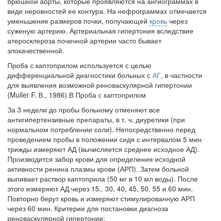
брюшной аор­ты, которые проявляются на ангиограммах в
нахождении одного из
виде неровностей ее конту­ра. На нефрограммах отмечается
родителей в
уменьшение размеров почки, получаю­щей
кровь
через
больничной палате
суженую артерию. Артериальная гипертония вследствие
бесплатно, в течении всего срока лечения...
атеросклероза почечной артерии часто бывает
злокачественной.
Проба с каптоприлом используется с целью
дифференциальной диа­гностики больных с
АГ
, в частности
для выявления возможной реноваскулярной гипертонии
(Muller F. В., 1986).В Проба с каптоприлом
За 3 недели до пробы больному отменяют все
антигипертензивные препараты, в т. ч. диуретики (при
нормальном потреблении соли). Непос­редственно перед
проведением пробы в положении сидя с интервалом 5 мин
трижды измеряют АД (вычисляется среднее исходное АД).
Произво­дится забор крови для определения исходной
активности ренина плазмы крови (АРП). Затем больной
выпивает раствор каптоприла (50 мг в 10 мл воды). После
этого измеряют АД через 15,. 30, 40, 45, 50, 55 и 60 мин.
Повторно берут кровь и измеряют стимулированную АРП
через 60 мин. Критерии для постановки диагноза
реноваскулярной гипертонии: