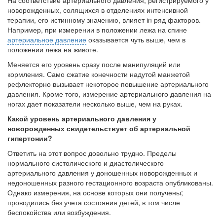
На соответствие артериального давления, регистрируемого у
заявила об этом на
новорожденных, солящихся в отделениях интенсивной
встрече с журналистами ведущих...
терапии, его истинному значению, влияет in ряд факторов.
Например, при измерении в положении лежа на спине
Местная анестезия развивает кардиотоксичность
артериальное давление
оказывается чуть выше, чем в
Федеральная служба по
положении лежа на животе.
надзору в сфере
Меняется его уровень сразу после манипуляций или
здравоохранения озвучила
кормления. Само сжатие ко­нечности надутой манжетой
тревожную статистику. Она
рефлекторно вызывает некоторое повышение артериального
касаются увеличения риска
давления. Кроме того, измерение артериального давления на
острой кардиотоксичности и
ногах дает показатели несколько выше, чем на руках.
роста сопутствующих
осложнений от...
Какой уровень артериального давления у
новорожденных свидетельствует об артериальной
гипертонии?
Ответить на этот вопрос довольно трудно. Пределы
Закон о праве родителей находиться с детьми в
нормального систоличе­ского и диастолического
реанимации внесен в Госдуму
Соответствующий
артериального давления у доношенных новорожденных и
недоношенных разного гестационного возраста опубликованы.
законопроект внесен в
Однако измере­ния, на основе которых они получены;
палату на
проводились без учета состояния детей, в том числе
рассмотрение. Суть его
беспокойства или возбуждения.
заключается в