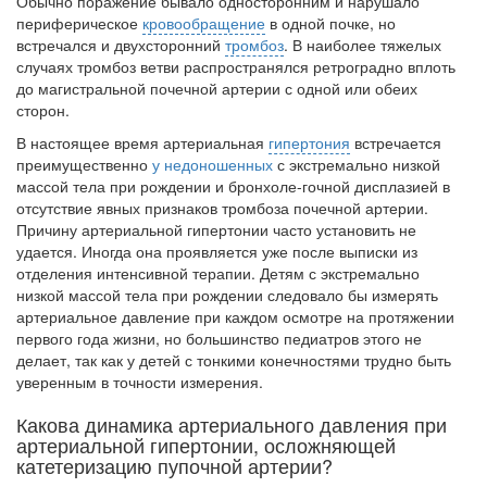
Обычно поражение бывало односторонним и нарушало
периферическое
кровообращение
в одной почке, но
встречался и двухсторонний
тромбоз
. В наиболее тяжелых
слу­чаях тромбоз ветви распространялся ретроградно вплоть
до магистральной почеч­ной артерии с одной или обеих
сторон.
В настоящее время артериальная
гипертония
встречается
преимущественно
у недоношенных
с экстремально низкой
массой тела при рождении и бронхоле-гочной дисплазией в
отсутствие явных признаков тромбоза почечной артерии.
Причину артериальной гипертонии часто установить не
удается. Иногда она про­является уже после выписки из
отделения интенсивной терапии. Детям с экстре­мально
низкой массой тела при рождении следовало бы измерять
артериальное давление при каждом осмотре на протяжении
первого года жизни, но боль­шинство педиатров этого не
делает, так как у детей с тонкими конечностями труд­но быть
уверенным в точности измерения.
Какова динамика артериального давления при
артериальной гипертонии, осложняющей
катетеризацию пупочной артерии?