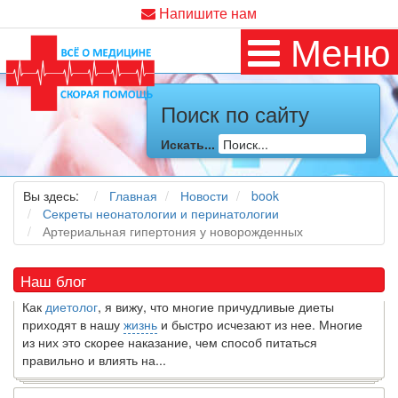
Напишите нам
Меню
Поиск по сайту
Искать...
Как я заболел во время локдауна?
Это странная ситуация: вы соблюдали все меры
предосторожности COVID-19 (вы почти все время дома),
Вы здесь:
Главная
Новости
book
но, тем не менее, вы каким-то образом простудились. Вы
Секреты неонатологии и перинатологии
можете задаться...
Артериальная гипертония у новорожденных
5 причин обратить внимание на средиземноморскую диету
Наш блог
Как
диетолог
, я вижу, что многие причудливые диеты
приходят в нашу
жизнь
и быстро исчезают из нее. Многие
из них это скорее наказание, чем способ питаться
правильно и влиять на...
7 Фактов об овсе, которые могут вас удивить