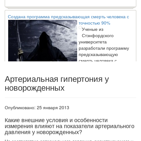
Создана программа предсказывающая смерть человека с
точностью 90%
Ученые из
Стэнфордского
университета
разработали программу
предсказывающую
смерть человека с
высокой точностью.
Артериальная гипертония у
новорожденных
Зарплата врачей в 2018 году превысит средний доход
россиян в два раза
Глава Минздрава РФ
Вероника Скворцова
Опубликовано: 25 января 2013
опровергла
сообщение о падении
Какие внешние условия и особенности
доходов медицинских
измерения влияют на показатели артериального
работников в
давления у новорожденных?
ближайшие годы. Она