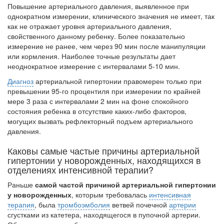
нахождении одного из
Повышение артериального давления, выявленное при
однократном измере­нии, клинического значения не имеет, так
родителей в
как не отражает уровня артериального давления,
больничной палате
свойственного данному ребенку. Более показательно
бесплатно, в течении всего срока лечения...
измерение не ра­нее, чем через 90 мин после манипуляции
или кормления. Наиболее точные результаты дает
неоднократное измерение с интервалами 5-10 мин.
Диагноз
артериальной гипертонии правомерен только при
превышении 95-го процентиля при измерении по крайней
мере 3 раза с интервалами 2 мин на фоне спокойного
состояния ребенка в отсутствие каких-либо факторов,
могущих вы­звать рефлекторный подъем артериального
давления.
Каковы самые частые причины артериальной
гипертонии у новорожденных, находящихся в
отделениях интенсивной терапии?
Раньше
самой частой причиной артериальной гипертонии
у новорожденных
, которым требовалась
интенсивная
терапия
, была
тромбоэмболия
ветвей почеч­ной
артерии
сгустками из катетера, находящегося в пупочной артерии.