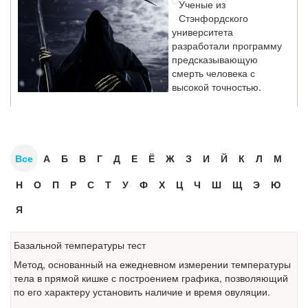
Стэнфордского
университета
разработали программу
предсказывающую
смерть человека с
высокой точностью.
Зарплата врачей в 2018 году превысит средний доход
россиян в два раза
Глава Минздрава РФ
Все
А
Б
В
Г
Д
Е
Ё
Ж
З
И
Й
К
Л
М
Вероника Скворцова
опровергла
Н
О
П
Р
С
Т
У
Ф
Х
Ц
Ч
Ш
Щ
Э
Ю
сообщение о падении
Я
доходов медицинских
работников в
ближайшие годы. Она
Базальной температуры тест
заявила об этом на
Метод,
основанный на ежедневном измерении температуры
встрече с журналистами ведущих...
тела в прямой кишке с построением графика, позволяющий
по его характеру установить наличие и время овуляции.
Местная анестезия развивает кардиотоксичность