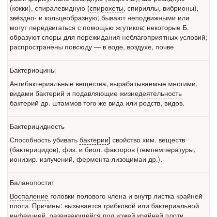
(кокки), спиралевидную (
спирохеты
, спириллы, вибрионы),
звёздно- и кольцеобразную; бывают неподвижными или
могут передвигаться с помощью жгутиков; некоторые Б.
образуют споры для пережидания неблагоприятных условий;
распространены повсюду — в воде, воздухе, почве
Бактериоцины
Антибактериальные вещества, вырабатываемые многими,
видами бактерий и подавляющие
жизнедеятельность
бактерий др. штаммов того же вида или родств, видов.
Бактерицидность
Способность убивать
бактерии
] свойство хим. веществ
(бактерицидов), физ. и биол. факторов (темпемпературы,
ионизир. излучений, фермента лизоцимаи др.).
Баланопостит
Воспаление
головки полового члена и внутр листка крайней
плоти. Причины: вызывается грибковой или бактериальной
инфекцией, развивающейся под кожей крайней плоти.