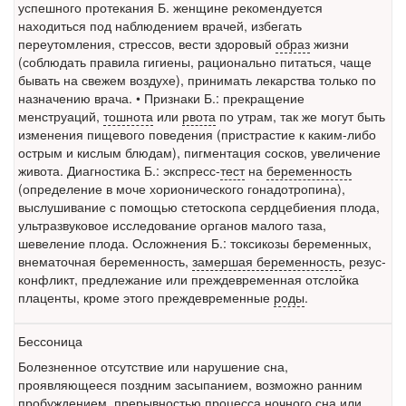
успешного протекания Б. женщине рекомендуется
находиться под наблюдением врачей, избегать
переутомления, стрессов, вести здоровый
образ
жизни
(соблюдать правила гигиены, рационально питаться, чаще
бывать на свежем воздухе), принимать лекарства только по
назначению врача. • Признаки Б.: прекращение
менструаций,
тошнота
или
рвота
по утрам, так же могут быть
изменения пищевого поведения (пристрастие к каким-либо
острым и кислым блюдам), пигментация сосков, увеличение
живота. Диагностика Б.: экспресс-
тест
на
беременность
(определение в моче хорионического гонадотропина),
выслушивание с помощью стетоскопа сердцебиения плода,
ультразвуковое исследование органов малого таза,
шевеление плода. Осложнения Б.: токсикозы беременных,
внематочная беременность,
замершая беременность
, резус-
конфликт, предлежание или преждевременная отслойка
плаценты, кроме этого преждевременные
роды
.
Бессоница
Болезненное отсутствие или нарушение сна,
проявляющееся поздним засыпанием, возможно ранним
пробуждением, прерывностью процесса ночного сна или