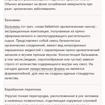
Обычно возникает на фоне ослабления иммунитета при
разл. хронических заболеваниях.
Бальзамы
Бальзамы
(от греч. слова balsamon ароматическая смола) -
экстракционные композиции, получаемые из пряно-
эфиромасличного и смолосодержащего растительного
сырья. Представляют собой смесь беэазотистых
органических соединений, имеют вид непрозрачных
окрашенных жидкостей с характерным пряно-ароматический
запахом и жгучим пряным вкусом. Консистенция бальзамов,
в том числе,(жидкая, сиропообразная или густая) зависит
строго от количества содержащихся внутри них смол. На
сегодня данная
лекарственная форма
не является
фармакопейной, для нее не созданы единые стандартны
качества.
Барабанная перепонка
Упругая тонкая перегородка, расположенная в ухе человека
и наземных позвоночных, отделяющая наружныи слуховой