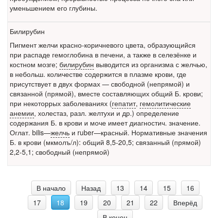
уменьшением его глубины.
Билирубин
Пигмент желчи красно-коричневого цвета, образующийся
при распаде гемоглобина в печени, а также в селезёнке и
костном мозге;
билирубин
выводится из организма с желчью,
в небольш. количестве содержится в плазме крови, где
присутствует в двух формах — свободной (непрямой) и
связанной (прямой), вместе составляющих общий Б. крови;
при некоторрых заболеваниях (
гепатит
,
гемолитические
анемии
, холестаз, разл.
желтухи
и др.) определение
содержания Б. в крови и моче имеет диагностич. значение.
Оглат. bilis—
желчь
и ruber—красный. Нормативные значения
Б. в крови (мкмолъ/л): общий 8,5-20,5; связанный (прямой)
2,2-5,1; свободный (непрямой)
В начало
Назад
13
14
15
16
17
18
19
20
21
22
Вперёд
В конец