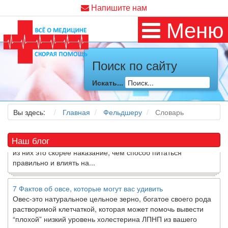
Напишите нам
Меню
Как я заболел во время локдауна?
Это странная ситуация: вы соблюдали все меры
Поиск по сайту
предосторожности COVID-19 (вы почти все время дома),
но, тем не менее, вы каким-то образом простудились. Вы
Искать...
можете задаться...
Вы здесь:
Главная
Фельдшеру
Словарь
5 причин обратить внимание на средиземноморскую диету
Как
диетолог
, я вижу, что многие причудливые диеты
приходят в нашу
жизнь
и быстро исчезают из нее. Многие
Наш блог
из них это скорее наказание, чем способ питаться
правильно и влиять на...
7 Фактов об овсе, которые могут вас удивить
Овес-это натуральное цельное зерно, богатое своего рода
растворимой клетчаткой, которая может помочь вывести
“плохой” низкий уровень холестерина ЛПНП из вашего
организма....