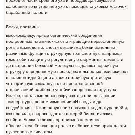
проход от части среднего уха и передающая звуковые
колебания во
внутреннее ухо
с помощью слуховых косточек
барабанной полости.
Белки, протеины
высокомолекулярные органические соединения
построенные из аминокислот и играющие первостепенную
роль в жизнедеятельности организма белки выполняют
различные функции структурную транспортную например
гемоглобин
защитную регуляторную
ферменты
гормоны
и
др в строении
белковой
молекулы выделяют первичную
структуру определяемую последовательностью аминокислот
в полипептидной цепи а также вторичную третичную
четвертичную связанную с ее пространственной
организацией наиболее устойчивапервичная структура
Белков, остальные легко разрушаются при повышении
температуры, резком изменении рН среды и др.
воздействиях. Такое нарушение называется денатурацией и,
как правило, сопровождается потерей биологических
свойств. Белки в клетках организмов постоянно
обновляются. Решающая роль в их биосинтезе принадлежит
нуклеиновым кислотам.