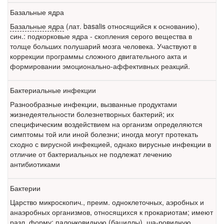
Федеральная служба по
Базальные ядра
надзору в сфере
здравоохранения озвучила
Базальные ядра
(лат. basalis относящийся к основанию),
тревожную статистику. Она
син.: подкорковые ядра - скопления серого вещества в
касаются увеличения риска
толще больших полушарий мозга человека. Участвуют в
острой кардиотоксичности и
коррекции программы сложного двигательного акта и
роста сопутствующих
формировании эмоционально-аффективных реакций.
осложнений от...
Бактериальные инфекции
Разнообразные инфекции, вызванные продуктами
Закон о праве родителей находиться с детьми в
жизнедеятельности болезнетворных бактерий; их
реанимации внесен в Госдуму
специфическим воздействием на организм определяются
Соответствующий
симптомы той или иной болезни; иногда могут протекать
законопроект внесен в
сходно с вирусной инфекцией, однако вирусные инфекции в
палату на
отличие от бактериальных не подлежат лечению
антибиотиками
рассмотрение. Суть его
заключается в
нахождении одного из
Бактерии
родителей в
Царство микроскопич., преим. одноклеточных, аэробных и
больничной палате
анаэробных организмов, относящихся к прокариотам; имеют
бесплатно, в течении всего срока лечения...
разл. форму: палочковидную (бациллы), ша-ровидную