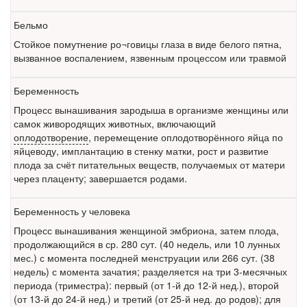
Бельмо
Стойкое помутнение ро¬говицы глаза в виде белого пятна,
вызванное воспалением, язвенным процессом или травмой
Беременность
Процесс вынашивания зародыша в организме женщины или
самок живородящих животных, включающий
оплодотворение
, перемещение оплодотворённого яйца по
яйцеводу, имплантацию в стенку матки, рост и развитие
плода за счёт питательных веществ, получаемых от матери
через плаценту; завершается родами.
Беременность у человека
Процесс вынашивания женщиной эмбриона, затем плода,
продолжающийся в ср. 280 сут. (40 недель, или 10 лунных
мес.) с момента последней менструации или 266 сут. (38
недель) с момента зачатия; разделяется на три 3-месячных
периода (триместра): первый (от 1-й до 12-й нед.), второй
(от 13-й до 24-й нед.) и третий (от 25-й нед. до родов); для