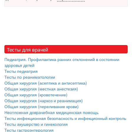
Местная анестезия развивает кардиотоксичность
Федеральная служба по
надзору в сфере
здравоохранения озвучила
тревожную статистику. Она
касаются увеличения риска
острой кардиотоксичности и
роста сопутствующих
Тесты для врачей
осложнений от...
Педиатрия. Профилактика ранних отклонений в состоянии
здоровья детей
Тесты педиатрия
Закон о праве родителей находиться с детьми в
Тесты по реаниматологии
реанимации внесен в Госдуму
Общая хирургия (асептика и антисептика)
Соответствующий
Общая хирургия (местная анестезия)
законопроект внесен в
Общая хирургия (кровотечение)
палату на
Общая хирургия (наркоз и реанимация)
рассмотрение. Суть его
Общая хирургия (переливание крови)
заключается в
Неотложная доврачебная медицинская помощь
нахождении одного из
Тесты инфекционная безопасность и инфекционный контроль
родителей в
Тесты акушерство и гинекология
больничной палате
Тесты гастроэнтерология