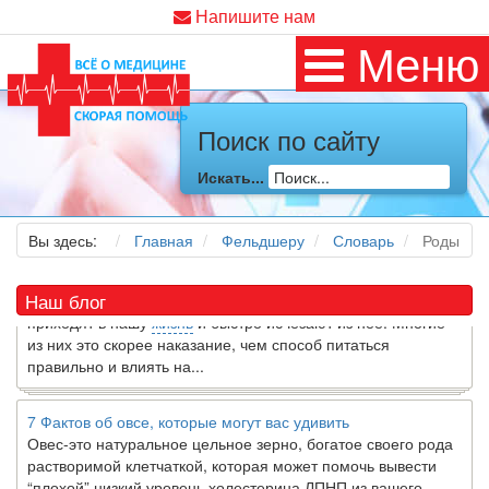
Напишите нам
Меню
Как я заболел во время локдауна?
Поиск по сайту
Это странная ситуация: вы соблюдали все меры
предосторожности COVID-19 (вы почти все время дома),
Искать...
но, тем не менее, вы каким-то образом простудились. Вы
можете задаться...
Вы здесь:
Главная
Фельдшеру
Словарь
Роды
5 причин обратить внимание на средиземноморскую диету
Как
диетолог
, я вижу, что многие причудливые диеты
Наш блог
приходят в нашу
жизнь
и быстро исчезают из нее. Многие
из них это скорее наказание, чем способ питаться
правильно и влиять на...
7 Фактов об овсе, которые могут вас удивить
Овес-это натуральное цельное зерно, богатое своего рода
растворимой клетчаткой, которая может помочь вывести
“плохой” низкий уровень холестерина ЛПНП из вашего