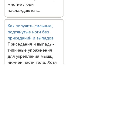
многие люди
наслаждаются...
Как получить сильные,
подтянутые ноги без
приседаний и выпадов
Приседания и выпады-
типичные упражнения
для укрепления мышц
нижней части тела. Хотя
они чрезвычайно
распространены, они не
могут быть безопасным
вариантом для всех.
Некоторые...
Создана программа
предсказывающая смерть
человека с точностью
© 2010 - 2021 / 03-Ektb.ru
Сайт о 
90%