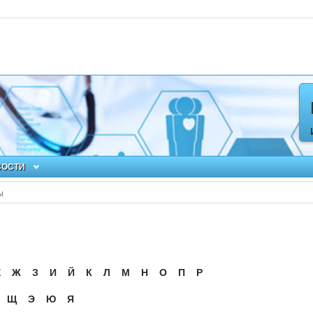
ВОСТИ
ы
Ё
Ж
З
И
Й
К
Л
М
Н
О
П
Р
Щ
Э
Ю
Я