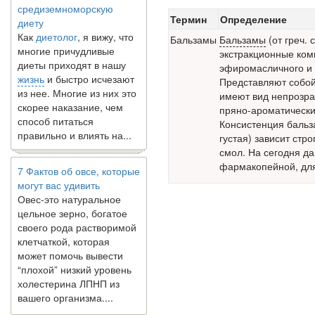
диету
Термин
Определение
Как
диетолог
, я вижу, что
Бальзамы
Бальзамы
(от греч.
многие причудливые
экстракционные ком
диеты приходят в нашу
эфиромасличного и 
жизнь
и быстро исчезают
Представляют собой
из нее. Многие из них это
имеют вид непрозра
скорее наказание, чем
пряно-ароматически
способ питаться
Консистенция бальз
правильно и влиять на...
густая) зависит стр
смол. На сегодня д
7 Фактов об овсе, которые
фармакопейной, для
могут вас удивить
Овес-это натуральное
цельное зерно, богатое
своего рода растворимой
клетчаткой, которая
может помочь вывести
“плохой” низкий уровень
холестерина ЛПНП из
вашего организма....