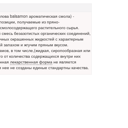
 слова balsamon ароматическая смола) -
позиции, получаемые из пряно-
смолосодержащего растительного сырья.
 смесь беэазотистых органических соединений,
чных окрашенных жидкостей с характерным
й запахом и жгучим пряным вкусом.
амов, в том числе,(жидкая, сиропообразная или
ого от количества содержащихся внутри них
анная
лекарственная форма
не является
 нее не созданы единые стандартны качества.