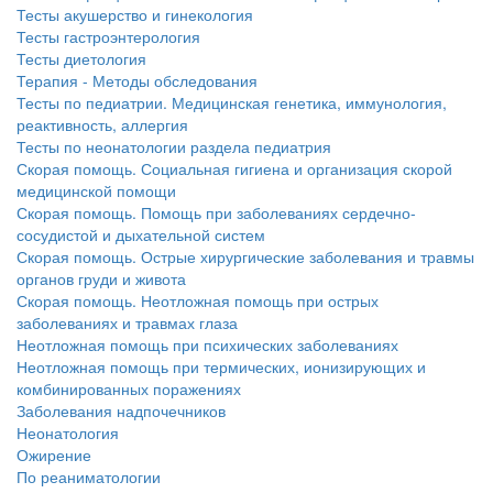
Тесты акушерство и гинекология
больничной палате
Тесты гастроэнтерология
бесплатно, в течении всего срока лечения...
Тесты диетология
Терапия - Методы обследования
Тесты по педиатрии. Медицинская генетика, иммунология,
реактивность, аллергия
Тесты по неонатологии раздела педиатрия
Скорая помощь. Социальная гигиена и организация скорой
медицинской помощи
Скорая помощь. Помощь при заболеваниях сердечно-
сосудистой и дыхательной систем
Скорая помощь. Острые хирургические заболевания и травмы
органов груди и живота
Скорая помощь. Неотложная помощь при острых
заболеваниях и травмах глаза
Неотложная помощь при психических заболеваниях
Неотложная помощь при термических, ионизирующих и
комбинированных поражениях
Заболевания надпочечников
Неонатология
Ожирение
По реаниматологии