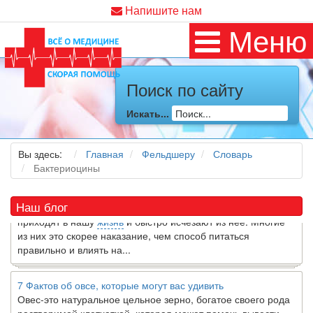
Напишите нам
Меню
Поиск по сайту
Как я заболел во время локдауна?
Это странная ситуация: вы соблюдали все меры
Искать...
предосторожности COVID-19 (вы почти все время дома),
но, тем не менее, вы каким-то образом простудились. Вы
можете задаться...
Вы здесь:
Главная
Фельдшеру
Словарь
Бактериоцины
5 причин обратить внимание на средиземноморскую диету
Как
диетолог
, я вижу, что многие причудливые диеты
Наш блог
приходят в нашу
жизнь
и быстро исчезают из нее. Многие
из них это скорее наказание, чем способ питаться
правильно и влиять на...
7 Фактов об овсе, которые могут вас удивить
Овес-это натуральное цельное зерно, богатое своего рода
растворимой клетчаткой, которая может помочь вывести