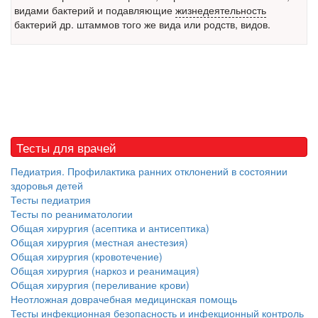
видами бактерий и подавляющие
жизнедеятельность
Местная анестезия развивает кардиотоксичность
бактерий др. штаммов того же вида или родств, видов.
Федеральная служба по
надзору в сфере
здравоохранения озвучила
тревожную статистику. Она
касаются увеличения риска
острой кардиотоксичности и
роста сопутствующих
осложнений от...
Тесты для врачей
Педиатрия. Профилактика ранних отклонений в состоянии
здоровья детей
Закон о праве родителей находиться с детьми в
Тесты педиатрия
реанимации внесен в Госдуму
Тесты по реаниматологии
Соответствующий
Общая хирургия (асептика и антисептика)
законопроект внесен в
Общая хирургия (местная анестезия)
палату на
Общая хирургия (кровотечение)
рассмотрение. Суть его
Общая хирургия (наркоз и реанимация)
заключается в
Общая хирургия (переливание крови)
нахождении одного из
Неотложная доврачебная медицинская помощь
родителей в
Тесты инфекционная безопасность и инфекционный контроль