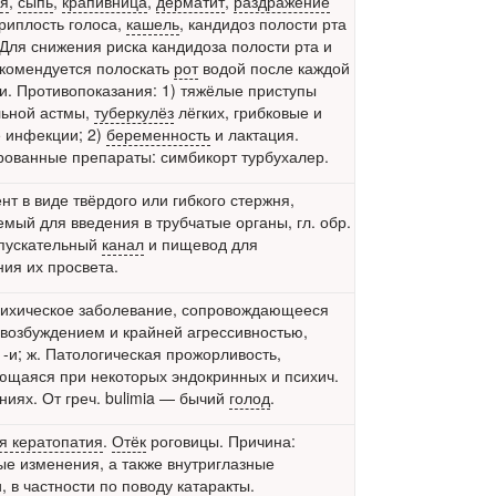
ия
,
сыпь
,
крапивница
,
дерматит
,
раздражение
хриплость голоса,
кашель
, кандидоз полости рта
. Для снижения риска кандидоза полости рта и
екомендуется полоскать
рот
водой после каждой
и. Противопоказания: 1) тяжёлые приступы
ьной астмы,
туберкулёз
лёгких, грибковые и
 инфекции; 2)
беременность
и лактация.
ованные препараты: симбикорт турбухалер.
нт в виде твёрдого или гибкого стержня,
мый для введения в трубчатые органы, гл. обр.
пускательный
канал
и пищевод для
ия их просвета.
сихическое заболевание, сопровождающееся
возбуждением и крайней агрессивностью,
 -и; ж. Патологическая прожорливость,
щаяся при некоторых эндокринных и психич.
ниях. От греч. bulimia — бычий
голод
.
я кератопатия
.
Отёк
роговицы. Причина:
ые изменения, а также внутриглазные
, в частности по поводу
катаракты
.