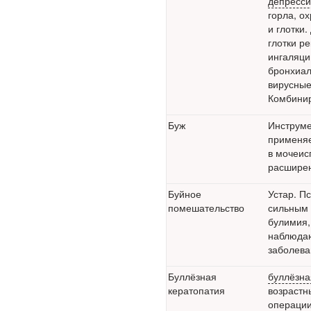
депресс
внесен в палату
горла, о
на
и глотки
глотки р
рассмотрение.
ингаляци
Суть его
бронхиал
вирусные
заключается в
Комбинир
нахождении
Буж
Инструме
одного из
применяе
родителей в
в мочеис
расширен
больничной
палате
Буйное
Устар. П
бесплатно, в
помешательство
сильным 
булимия,
течении всего
наблюдаю
срока лечения...
заболева
Буллёзная
буллёзна
кератопатия
возрастн
операции