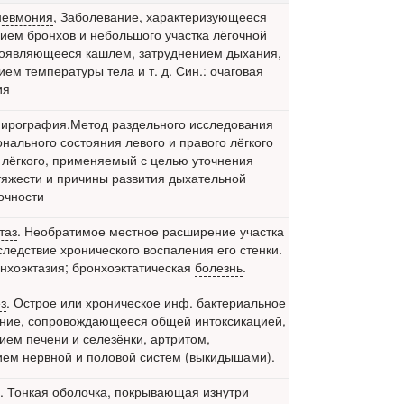
невмония
,
Заболевание, характеризующееся
ием бронхов и небольшого участка лёгочной
роявляющееся кашлем, затруднением дыхания,
ем температуры тела и т. д. Син.: очаговая
ия
ирография.Метод раздельного исследования
нального состояния левого и правого лёгкого
 лёгкого, применяемый с целью уточнения
тяжести и причины развития дыхательной
очности
таз
. Необратимое местное расширение участка
следствие хронического воспаления его стенки.
онхоэктазия; бронхоэктатическая
болезнь
.
з
. Острое или хроническое инф. бактериальное
ние, сопровождающееся общей интоксикацией,
ием печени и селезёнки, артритом,
ем нервной и половой систем (выкидышами).
. Тонкая оболочка, покрывающая изнутри