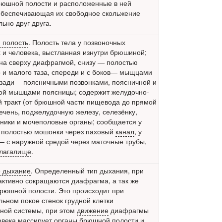
рюшной полости и расположенные в ней
обеспечивающая их свободное скольжение
льно друг друга.
 полость
. Полость тела у позвоночных
 и человека, выстланная изнутри брюшиной;
на сверху диафрагмой, снизу — полостью
 и малого таза, спереди и с боков— мыщцами
сзади —поясничными позвонками, поясничной и
ой мышцами поясницы; содержит желудочно-
 тракт (от брюшной части пищевода до прямой
печень, поджелудочную железу, селезёнку,
ники и мочеполовые органы; сообщается у
 полостью мошонки через паховый
канал
, у
 с наружной средой через маточные трубы,
лагалище
.
 дыхание
. Определенный тип дыхания, при
активно сокращаются диафрагма, а так же
юшной полости. Это происходит при
льном покое стенок грудной клетки
ной системы, при этом
движение
диафрагмы
овека массирует органы брюшной полости и