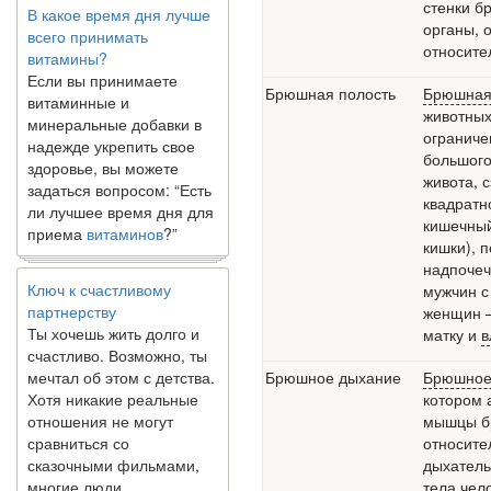
всего принимать
стенки б
витамины?
органы, 
Если вы принимаете
относите
витаминные и
минеральные добавки в
Брюшная полость
Брюшная
надежде укрепить свое
животных
здоровье, вы можете
ограниче
задаться вопросом: “Есть
большого
ли лучшее время дня для
живота, 
приема
витаминов
?”
квадратн
кишечный
кишки), 
Ключ к счастливому
надпочеч
партнерству
мужчин с
Ты хочешь жить долго и
женщин —
счастливо. Возможно, ты
матку и
в
мечтал об этом с детства.
Хотя никакие реальные
Брюшное дыхание
Брюшное
отношения не могут
котором 
сравниться со
мышцы бр
сказочными фильмами,
относите
многие люди
дыхатель
наслаждаются...
тела чел