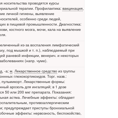
я носительства проводятся курсы
ериальной терапии. Профилактика:
вакцинация
,
ие личной гигиены, выявление
носителей, особенно среди людей,
их в пищевой промышленности. Диагностика:
рови, костного мозга, мочи, кала на выявление
еля.
Увеличенный из-за воспаления лимфатический
аху, под мышкой и т. п.), наблюдаемый при
ей раневой инфекции, венерич. и некоторых
 заболеваниях (напр. чуме).
ид
, -а;
м
.
Лекарственное средство
из группы
оннных глюкокортикоидов. Торг. назв.:
, пульмикорт. Лекарственные формы:
нный арозоль для ингаляций; в 1 дозе
ся 50 или 200 мкг препарата. Показания:
ьная астма. Лечебные эффекты: обладает
оспалительным, противоаллергическим
м; предупреждает приступы
бронхиальной
Побочные эффекты: нервозность, беспокойство,