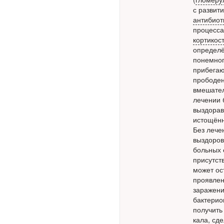
Глава Минздрава РФ
с развит
Вероника Скворцова
антибиот
опровергла сообщение о
процесса
падении доходов
кортикос
медицинских работников
определё
в ближайшие годы. Она
понемног
заявила об этом на
прибегаю
встрече с журналистами
прободен
ведущих...
вмешател
лечении 
выздорав
Местная анестезия
истощённ
развивает
Без лече
кардиотоксичность
выздоров
больных 
присутст
может ос
проявлен
заражени
бактерио
получить
Федеральная служба по
кала, сд
надзору в сфере