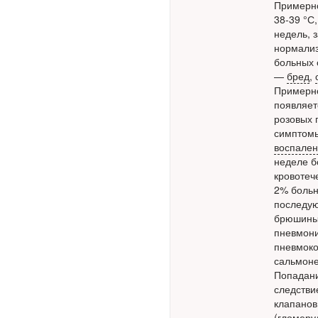
Примерно
38-39 °С
недель, 
нормализ
больных 
Ученые из
—
бред
,
Стэнфордского
Примерно
университета
появляе
разработали программу
розовых п
предсказывающую
симптом
смерть человека с
воспале
высокой точностью.
неделе б
кровотеч
2% больн
Зарплата врачей в 2018
последую
году превысит средний
брюшины)
доход россиян в два раза
пневмон
пневмоко
сальмоне
Попадан
следстви
клапанов
(
гломеру