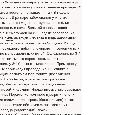
 к 3-му дню температура тела повышается до
, остаётся на этом уровне в течение примерно 2
затем постепенно падает и на 4-й неделе
уется. В разгаре заболевания у многих
отмечаются медление пульса, в тяжёлых сл ях
сопор
или
кома
. Больной очень истощён.
 в 10% случаев на 2-й неделе заболевания
тся
сыпь
на груди и животе в виде небольших
ятен, к-рая исчезает через 2-5 дней. Иногда
ы брюшного тифа напоминают пневмонию или
ние
мочевыводя-щих путей. Осложнения: на 3-й
олезни высока вероятность кишечного
ения
, у 2% больных—массивное. Примерно у 1-
ых происходит прободение кишечника с
щим развитием перитонита (воспаления
. На 2-3-й неделе возможно развитие
ии
, обычно вследствие присоединения
кковой инфекции. Иногда пневмонию вызывают
ллы. Поражение желчного пузыря и печени.
ие сальмонелл в
кровь
(бактериемия) и, как
е, поражение оболочек мозга (
менингит
),
 сердца (
эндокардит
), почек
лонефрит
), костей (
остеомиелит
) и мышц (часто