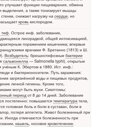
это улучшает функции пищеварения, обмена
и выделения, а также тонизирует мышцы
стенки, снижает нагрузку на
сердце
, но
насыщает
кровь
кислородом.
 тиф
. Острое инф. заболевание,
дающееся лихорадкой, общей интоксикацией,
арактерным поражением кишечника; впервые
ранцузскими врачами Ф. Бретанно (1813) и Ш.
9).
Возбудитель
: брюшнотифозные
бактерии
ая
сальмонелла
— Salmonella typhi), открытые
 учёным К. Эбертом в 1880. Ист. инф.:
люди и бактерионосители. Путь заражения:
ение загрязнённой воды и пищевых продуктов,
ение личной гигиены. Кроме того,
иками могут быть мухи. Симптомы:
онный период
от 8 до 14 дней. Заболевание
ся постепенно: повышается
температура
тела,
тся
головная боль
и боли в суставах,
боли в
запор, потеря аппетита. Живот болезненный
при
ии
. Иногда отмечаются болезненность при
скании,
кашель
, носовое
кровотечение
.