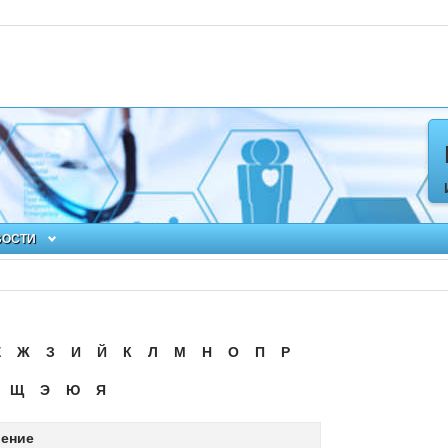
ВОСТИ
Ё
Ж
З
И
Й
К
Л
М
Н
О
П
Р
Щ
Э
Ю
Я
ение