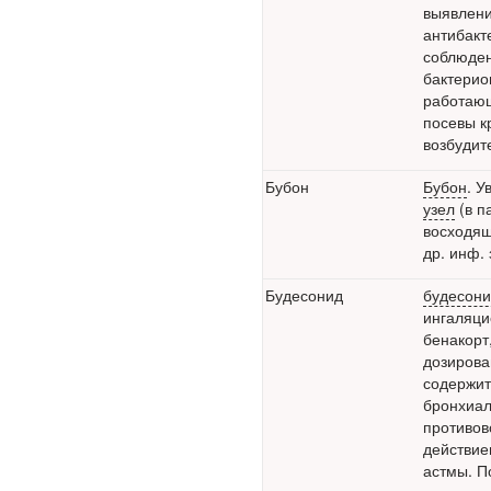
выявлени
здравоохранения
антибакт
озвучила тревожную
соблюден
статистику. Она касаются
бактерио
увеличения риска острой
работающ
кардиотоксичности и
посевы к
роста сопутствующих
возбудит
осложнений от...
Бубон
Бубон
. 
Закон о праве родителей
узел
(в п
находиться с детьми в
восходящ
реанимации внесен в
др. инф.
Госдуму
Будесонид
будесон
ингаляци
бенакорт
дозирова
содержит
бронхиал
противов
Соответствующий
действие
законопроект
астмы
. 