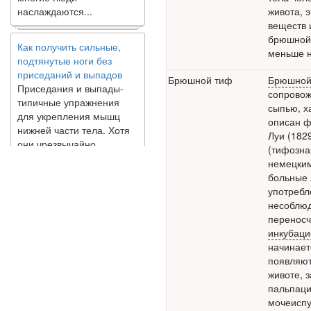
живота, 
веществ 
Как получить сильные,
брюшной 
подтянутые ноги без
меньше 
приседаний и выпадов
Приседания и выпады-
Брюшной тиф
Брюшной
типичные упражнения
сопровож
для укрепления мышц
сыпью, х
нижней части тела. Хотя
описан ф
они чрезвычайно
Луи (182
распространены, они не
(тифозн
могут быть безопасным
немецким
вариантом для всех.
больные 
Некоторые...
употребл
несоблюд
Создана программа
переносч
предсказывающая смерть
инкубаци
человека с точностью
начинает
90%
появляю
животе
, 
пальпац
мочеиспу