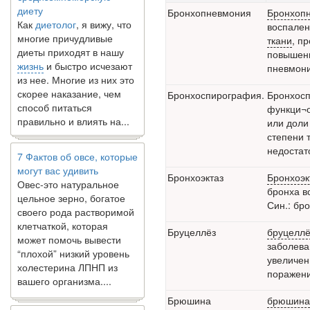
Как
диетолог
, я вижу, что
Бронхопневмония
Бронхоп
многие причудливые
воспален
диеты приходят в нашу
ткани
, п
жизнь
и быстро исчезают
повышени
из нее. Многие из них это
пневмон
скорее наказание, чем
способ питаться
Бронхоспирография.
Бронхосп
правильно и влиять на...
функци¬о
или доли
7 Фактов об овсе, которые
степени 
могут вас удивить
недостат
Овес-это натуральное
цельное зерно, богатое
Бронхоэктаз
Бронхоэк
своего рода растворимой
бронха в
клетчаткой, которая
Син.: бр
может помочь вывести
Бруцеллёз
бруцеллё
“плохой” низкий уровень
заболева
холестерина ЛПНП из
увеличен
вашего организма....
поражени
В какое время дня лучше
Брюшина
брюшина