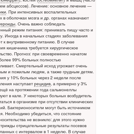
ием абсцессов). Лечение: основное лечение —
ики
. При интенсивных воспалительных
х в оболочках мозга и др. органах назначают
тероиды
. Очень важно соблюдать
нный режим питания: принимать пищу часто и
у. Иногда в начальных стадиях заболевания
т к внутривенному питанию. В случае
ия кишечника требуется хирургическое
ьство. Прогноз: при своевременно начатом
более 99% больных полностью
ливает. Смертельный исход угрожает очень
ым и пожилым людям, а также грудным детям.
ния у 10% больных через 2 недели после
ления наступает
рецидив
, а примерно у 3%
ещё на протяжении года сальмонеллы
вуют в кале. У некоторых больных возбудитель
таться в организме при отсутствии клинических
ий. Бактерионосители могут быть источником
я. Необходимо убедиться, что состояние
носительства не возникло: для этого нужно
 трижды отрицательные результаты посевов
еланных с интервалом в 1 неделю. В случае