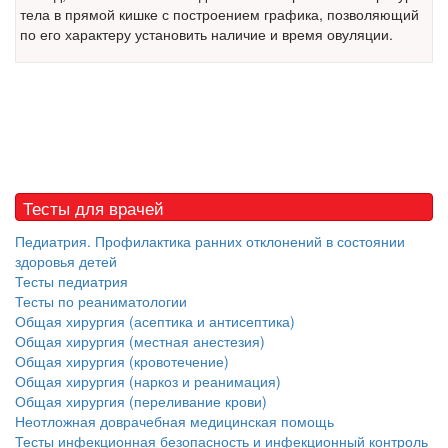
тела в прямой кишке с построением графика, позволяющий
Местная анестезия развивает кардиотоксичность
по его характеру установить наличие и время овуляции.
Федеральная служба по
надзору в сфере
здравоохранения озвучила
тревожную статистику. Она
касаются увеличения риска
острой кардиотоксичности и
роста сопутствующих
осложнений от...
Тесты для врачей
Педиатрия. Профилактика ранних отклонений в состоянии
здоровья детей
Закон о праве родителей находиться с детьми в
Тесты педиатрия
реанимации внесен в Госдуму
Тесты по реаниматологии
Соответствующий
Общая хирургия (асептика и антисептика)
законопроект внесен в
Общая хирургия (местная анестезия)
палату на
Общая хирургия (кровотечение)
рассмотрение. Суть его
Общая хирургия (наркоз и реанимация)
заключается в
Общая хирургия (переливание крови)
нахождении одного из
Неотложная доврачебная медицинская помощь
родителей в
Тесты инфекционная безопасность и инфекционный контроль