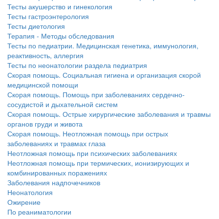
больничной палате
Тесты акушерство и гинекология
бесплатно, в течении всего срока лечения...
Тесты гастроэнтерология
Тесты диетология
Терапия - Методы обследования
Тесты по педиатрии. Медицинская генетика, иммунология,
реактивность, аллергия
Тесты по неонатологии раздела педиатрия
Скорая помощь. Социальная гигиена и организация скорой
медицинской помощи
Скорая помощь. Помощь при заболеваниях сердечно-
сосудистой и дыхательной систем
Скорая помощь. Острые хирургические заболевания и травмы
органов груди и живота
Скорая помощь. Неотложная помощь при острых
заболеваниях и травмах глаза
Неотложная помощь при психических заболеваниях
Неотложная помощь при термических, ионизирующих и
комбинированных поражениях
Заболевания надпочечников
Неонатология
Ожирение
По реаниматологии