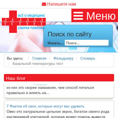
Напишите нам
Меню
Поиск по сайту
Как я заболел во время локдауна?
Это странная ситуация: вы соблюдали все меры
Искать...
предосторожности COVID-19 (вы почти все время дома),
но, тем не менее, вы каким-то образом простудились. Вы
можете задаться...
Вы здесь:
Главная
Фельдшеру
Словарь
Базальной температуры тест
5 причин обратить внимание на средиземноморскую диету
Как
диетолог
, я вижу, что многие причудливые диеты
Наш блог
приходят в нашу
жизнь
и быстро исчезают из нее. Многие
из них это скорее наказание, чем способ питаться
правильно и влиять на...
7 Фактов об овсе, которые могут вас удивить
Овес-это натуральное цельное зерно, богатое своего рода
растворимой клетчаткой, которая может помочь вывести