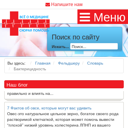
Напишите нам
Меню
Как я заболел во время локдауна?
Поиск по сайту
Это странная ситуация: вы соблюдали все меры
предосторожности COVID-19 (вы почти все время дома),
Искать...
но, тем не менее, вы каким-то образом простудились. Вы
можете задаться...
Вы здесь:
Главная
Фельдшеру
Словарь
5 причин обратить внимание на средиземноморскую диету
Бактерицидность
Как
диетолог
, я вижу, что многие причудливые диеты
приходят в нашу
жизнь
и быстро исчезают из нее. Многие
Наш блог
из них это скорее наказание, чем способ питаться
правильно и влиять на...
7 Фактов об овсе, которые могут вас удивить
Овес-это натуральное цельное зерно, богатое своего рода
растворимой клетчаткой, которая может помочь вывести
“плохой” низкий уровень холестерина ЛПНП из вашего