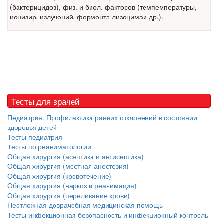
Местная анестезия развивает кардиотоксичность
(бактерицидов), физ. и биол. факторов (темпемпературы,
Федеральная служба по
ионизир. излучений, фермента лизоцимаи др.).
надзору в сфере
здравоохранения озвучила
тревожную статистику. Она
касаются увеличения риска
острой кардиотоксичности и
роста сопутствующих
осложнений от...
Тесты для врачей
Закон о праве родителей находиться с детьми в
Педиатрия. Профилактика ранних отклонений в состоянии
реанимации внесен в Госдуму
здоровья детей
Соответствующий
Тесты педиатрия
законопроект внесен в
Тесты по реаниматологии
Общая хирургия (асептика и антисептика)
палату на
Общая хирургия (местная анестезия)
рассмотрение. Суть его
Общая хирургия (кровотечение)
заключается в
Общая хирургия (наркоз и реанимация)
нахождении одного из
Общая хирургия (переливание крови)
родителей в
Неотложная доврачебная медицинская помощь
больничной палате
Тесты инфекционная безопасность и инфекционный контроль