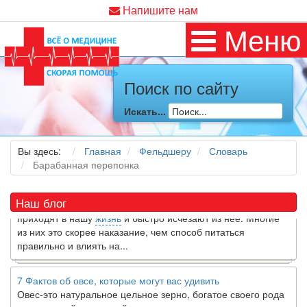
Напишите нам
Меню
Поиск по сайту
Как я заболел во время локдауна?
Это странная ситуация: вы соблюдали все меры
Искать...
предосторожности COVID-19 (вы почти все время дома),
но, тем не менее, вы каким-то образом простудились. Вы
можете задаться...
Вы здесь:
Главная
Фельдшеру
Словарь
Барабанная перепонка
5 причин обратить внимание на средиземноморскую диету
Как
диетолог
, я вижу, что многие причудливые диеты
Наш блог
приходят в нашу
жизнь
и быстро исчезают из нее. Многие
из них это скорее наказание, чем способ питаться
правильно и влиять на...
7 Фактов об овсе, которые могут вас удивить
Овес-это натуральное цельное зерно, богатое своего рода
растворимой клетчаткой, которая может помочь вывести