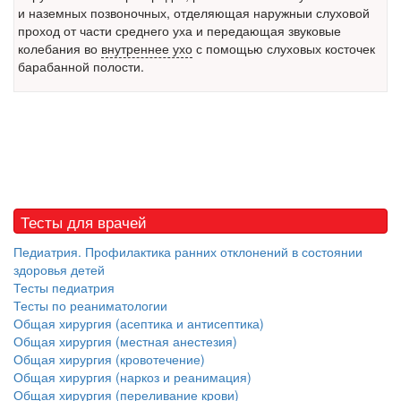
и наземных позвоночных, отделяющая наружныи слуховой
проход от части среднего уха и передающая звуковые
Местная анестезия развивает кардиотоксичность
колебания во
внутреннее ухо
с помощью слуховых косточек
Федеральная служба по
барабанной полости.
надзору в сфере
здравоохранения озвучила
тревожную статистику. Она
касаются увеличения риска
острой кардиотоксичности и
роста сопутствующих
осложнений от...
Тесты для врачей
Закон о праве родителей находиться с детьми в
Педиатрия. Профилактика ранних отклонений в состоянии
реанимации внесен в Госдуму
здоровья детей
Соответствующий
Тесты педиатрия
законопроект внесен в
Тесты по реаниматологии
палату на
Общая хирургия (асептика и антисептика)
рассмотрение. Суть его
Общая хирургия (местная анестезия)
заключается в
Общая хирургия (кровотечение)
нахождении одного из
Общая хирургия (наркоз и реанимация)
родителей в
Общая хирургия (переливание крови)