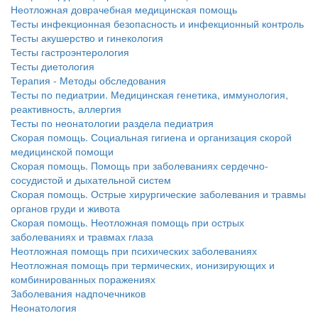
Неотложная доврачебная медицинская помощь
больничной палате
Тесты инфекционная безопасность и инфекционный контроль
бесплатно, в течении всего срока лечения...
Тесты акушерство и гинекология
Тесты гастроэнтерология
Тесты диетология
Терапия - Методы обследования
Тесты по педиатрии. Медицинская генетика, иммунология,
реактивность, аллергия
Тесты по неонатологии раздела педиатрия
Скорая помощь. Социальная гигиена и организация скорой
медицинской помощи
Скорая помощь. Помощь при заболеваниях сердечно-
сосудистой и дыхательной систем
Скорая помощь. Острые хирургические заболевания и травмы
органов груди и живота
Скорая помощь. Неотложная помощь при острых
заболеваниях и травмах глаза
Неотложная помощь при психических заболеваниях
Неотложная помощь при термических, ионизирующих и
комбинированных поражениях
Заболевания надпочечников
Неонатология