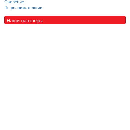
Ожирение
По реаниматологии
Наши партнеры
© 2010 - 2021 / 03-Ektb.ru
Сайт о медицине и скорой помощи
.
Все права защищены. При копировании материалов ссылка
обязательна.