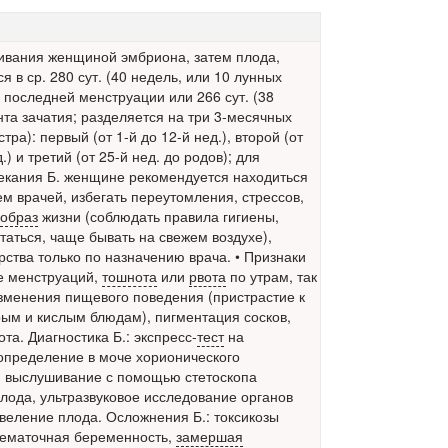
ивания женщиной эмбриона,
затем плода,
в ср. 280 сут. (40 недель, или 10 лунных
 последней менструации или 266 сут. (38
та зачатия; разделяется на три 3-месячных
тра): первый (от 1-й до 12-й нед.), второй (от
.) и третий (от 25-й нед. до родов); для
екания Б. женщине рекомендуется находиться
м врачей, избегать переутомления, стрессов,
образ
жизни (соблюдать правила гигиены,
таться, чаще бывать на свежем воздухе),
ства только по назначению врача. • Признаки
е менструаций,
тошнота
или
рвота
по утрам, так
изменения пищевого поведения (пристрастие к
рым и кислым блюдам), пигментация сосков,
та. Диагностика Б.: экспресс-
тест
на
определение в моче хорионического
, выслушивание с помощью стетоскопа
лода, ультразвуковое исследование органов
евеление плода. Осложнения Б.: токсикозы
нематочная беременность,
замершая