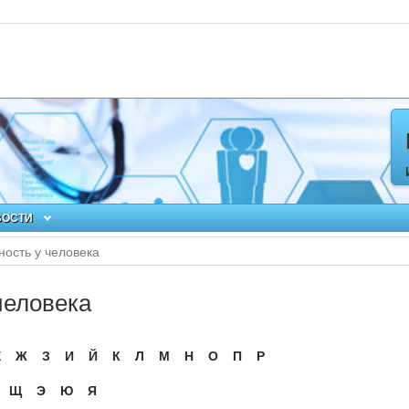
ВОСТИ
ость у человека
человека
Ё
Ж
З
И
Й
К
Л
М
Н
О
П
Р
Щ
Э
Ю
Я