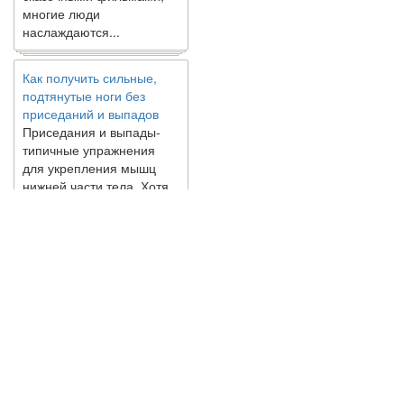
многие люди
наслаждаются...
Как получить сильные,
подтянутые ноги без
приседаний и выпадов
Приседания и выпады-
типичные упражнения
для укрепления мышц
нижней части тела. Хотя
они чрезвычайно
распространены, они не
могут быть безопасным
вариантом для всех.
Некоторые...
Создана программа
предсказывающая смерть
человека с точностью
© 2010 - 2021 / 03-Ektb.ru
Сайт о 
90%