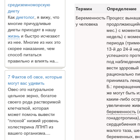
средиземноморскую
диету
Термин
Определение
Как
диетолог
, я вижу, что
Беременность
Процесс вынаш
многие причудливые
у человека
продолжающийся 
диеты приходят в нашу
мес.) с момента
жизнь
и быстро исчезают
недель) с момен
из нее. Многие из них это
периода (тримес
скорее наказание, чем
13-й до 24-й нед
способ питаться
успешного прот
правильно и влиять на...
под наблюдение
вести здоровый
7 Фактов об овсе, которые
рационально пи
могут вас удивить
принимать лекар
Овес-это натуральное
Б.: прекращени
цельное зерно, богатое
же могут быть 
своего рода растворимой
каким-либо ост
клетчаткой, которая
увеличение живо
может помочь вывести
беременность
(
“плохой” низкий уровень
гонадотропина)
холестерина ЛПНП из
сердцебиения п
вашего организма....
малого таза, ш
беременных, в