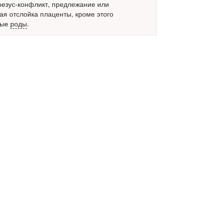
 резус-конфликт, предлежание или
я отслойка плаценты, кроме этого
ные
роды
.